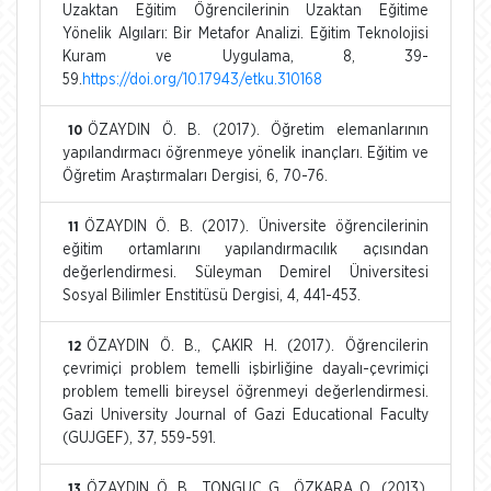
Uzaktan Eğitim Öğrencilerinin Uzaktan Eğitime
Yönelik Algıları: Bir Metafor Analizi. Eğitim Teknolojisi
Kuram ve Uygulama, 8, 39-
59.
https://doi.org/10.17943/etku.310168
ÖZAYDIN Ö. B. (2017). Öğretim elemanlarının
10
yapılandırmacı öğrenmeye yönelik inançları. Eğitim ve
Öğretim Araştırmaları Dergisi, 6, 70-76.
ÖZAYDIN Ö. B. (2017). Üniversite öğrencilerinin
11
eğitim ortamlarını yapılandırmacılık açısından
değerlendirmesi. Süleyman Demirel Üniversitesi
Sosyal Bilimler Enstitüsü Dergisi, 4, 441-453.
ÖZAYDIN Ö. B., ÇAKIR H. (2017). Öğrencilerin
12
çevrimiçi problem temelli işbirliğine dayalı-çevrimiçi
problem temelli bireysel öğrenmeyi değerlendirmesi.
Gazi University Journal of Gazi Educational Faculty
(GUJGEF), 37, 559-591.
ÖZAYDIN Ö. B., TONGUÇ G., ÖZKARA O. (2013).
13