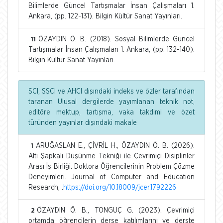
Bilimlerde Güncel Tartışmalar İnsan Çalışmaları 1.
Ankara, (pp. 122-131). Bilgin Kültür Sanat Yayınları.
ÖZAYDIN Ö. B. (2018). Sosyal Bilimlerde Güncel
11
Tartışmalar İnsan Çalışmaları 1. Ankara, (pp. 132-140).
Bilgin Kültür Sanat Yayınları.
SCI, SSCI ve AHCI dışındaki indeks ve özler tarafından
taranan Ulusal dergilerde yayımlanan teknik not,
editöre mektup, tartışma, vaka takdimi ve özet
türünden yayınlar dışındaki makale
ARUĞASLAN E., ÇİVRİL H., ÖZAYDIN Ö. B. (2026).
1
Altı Şapkalı Düşünme Tekniği ile Çevrimiçi Disiplinler
Arası İş Birliği: Doktora Öğrencilerinin Problem Çözme
Deneyimleri. Journal of Computer and Education
Research, .
https://doi.org/10.18009/jcer.1792226
ÖZAYDIN Ö. B., TONGUÇ G. (2023). Çevrimiçi
2
ortamda öğrencilerin derse katılımlarını ve derste