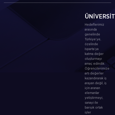
ÜNİVERSİ
Hedeflerimiz
arasında
genelinde
Türkiye’ye,
özelinde
Isparta’ya
katma değer
oluşturmayı
amaç edindik.
Öğrencilerimize
artı değerler
kazandırarak iş
arayan değil, iş
için aranan
elemanlar
yetiştirmeyi,
sanayi ile
barışık ortak
işler