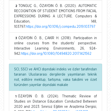
TONGUÇ G., ÖZAYDIN Ö. B. (2020). AUTOMATIC
2
RECOGNITION OF STUDENT EMOTIONS FROM FACIAL
EXPRESSIONS DURING A LECTURE. Computers &
Education, 148,
103797.
https://doi.org/10.1016/j.compedu.2019.103797
ÖZAYDIN Ö. B., ÇAKIR H. (2018). Participation in
3
online courses from the students’ perspective.
Interactive Learning Environments, 26, 924-
942.
https://doi.org/10.1080/10494820.2017.1421562
SCI, SSCI ve AHCI dışındaki indeks ve özler tarafından
taranan Uluslararası dergilerde yayımlanan teknik
not, editöre mektup, tartışma, vaka takdimi ve özet
türünden yayınlar dışındaki makale
ÖZAYDIN Ö. B. (2024). Thematic Review of
1
Studies on Distance Education Conducted Between
2020 and 2023. Sınırsız Eğitim ve Araştırma Dergisi,