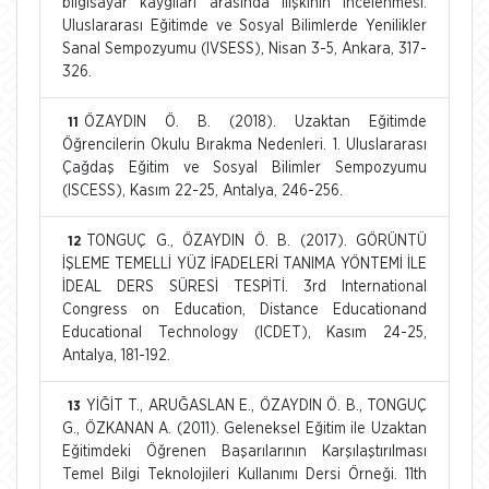
bilgisayar kaygıları arasında ilişkinin incelenmesi.
Uluslararası Eğitimde ve Sosyal Bilimlerde Yenilikler
Sanal Sempozyumu (IVSESS), Nisan 3-5, Ankara, 317-
326.
ÖZAYDIN Ö. B. (2018). Uzaktan Eğitimde
11
Öğrencilerin Okulu Bırakma Nedenleri. 1. Uluslararası
Çağdaş Eğitim ve Sosyal Bilimler Sempozyumu
(ISCESS), Kasım 22-25, Antalya, 246-256.
TONGUÇ G., ÖZAYDIN Ö. B. (2017). GÖRÜNTÜ
12
İŞLEME TEMELLİ YÜZ İFADELERİ TANIMA YÖNTEMİ İLE
İDEAL DERS SÜRESİ TESPİTİ. 3rd International
Congress on Education, Distance Educationand
Educational Technology (ICDET), Kasım 24-25,
Antalya, 181-192.
YİĞİT T., ARUĞASLAN E., ÖZAYDIN Ö. B., TONGUÇ
13
G., ÖZKANAN A. (2011). Geleneksel Eğitim ile Uzaktan
Eğitimdeki Öğrenen Başarılarının Karşılaştırılması
Temel Bilgi Teknolojileri Kullanımı Dersi Örneği. 11th