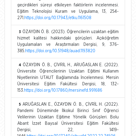
geçirdikleri süreyi etkileyen faktörlerin incelenmesi.
Eğitim Teknolojisi Kuram ve Uygulama, 13, 254-
271.
https://doi.org/10.17943/etku.1161508
ÖZAYDIN Ö. B. (2023). Öğrencilerin uzaktan eğitim
3
hizmet kalitesi hakkındaki görüşleri. Açıköğretim
Uygulamaları ve Araştırmaları Dergisi, 9, 376-
385.
https://doi.org/10.51948/auad.1193820
ÖZAYDIN Ö. B., ÇİVRİL H., ARUĞASLAN E. (2022).
4
Üniversite Öğrencilerinin Uzaktan Eğitimi Kullanım
Niyetlerinin UTAUT Bağlamında İncelenmesi. Mersin
Üniversitesi Eğitim Fakültesi Dergisi, 18, 132-
153.
https://doi.org/10.17860/mersinefd.991686
ARUĞASLAN E., ÖZAYDIN Ö. B., ÇİVRİL H. (2022).
5
Pandemi Döneminde İlkokul Birinci Sınıf Öğrenci
Velilerinin Uzaktan Eğitime Yönelik Görüşleri. Bolu
Abant İzzet Baysal Üniversitesi Eğitim Fakültesi
Dergisi, 22, 1419-