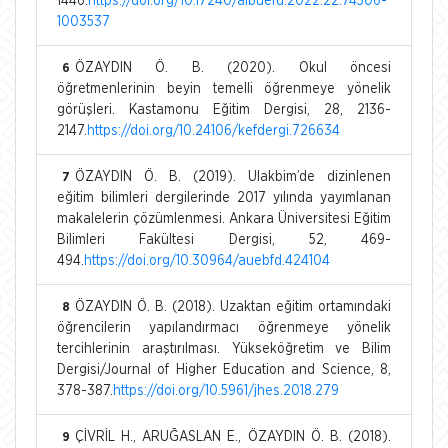
1446.
https://doi.org/10.17240/aibuefd.2022.22.74506-
1003537
ÖZAYDIN Ö. B. (2020). Okul öncesi
6
öğretmenlerinin beyin temelli öğrenmeye yönelik
görüşleri. Kastamonu Eğitim Dergisi, 28, 2136-
2147.
https://doi.org/10.24106/kefdergi.726634
ÖZAYDIN Ö. B. (2019). Ulakbim’de dizinlenen
7
eğitim bilimleri dergilerinde 2017 yılında yayımlanan
makalelerin çözümlenmesi. Ankara Üniversitesi Eğitim
Bilimleri Fakültesi Dergisi, 52, 469-
494.
https://doi.org/10.30964/auebfd.424104
ÖZAYDIN Ö. B. (2018). Uzaktan eğitim ortamındaki
8
öğrencilerin yapılandırmacı öğrenmeye yönelik
tercihlerinin araştırılması. Yükseköğretim ve Bilim
Dergisi/Journal of Higher Education and Science, 8,
378-387.
https://doi.org/10.5961/jhes.2018.279
ÇİVRİL H., ARUĞASLAN E., ÖZAYDIN Ö. B. (2018).
9