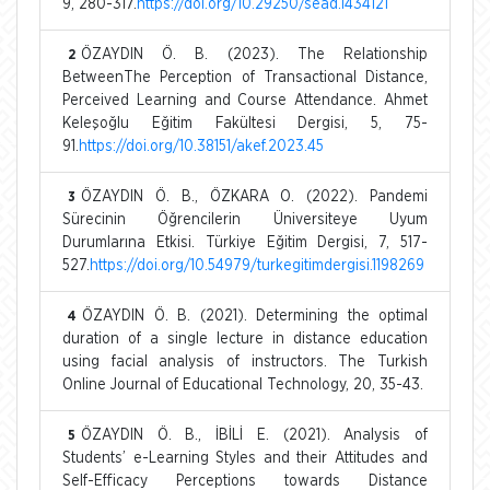
9, 280-317.
https://doi.org/10.29250/sead.1434121
ÖZAYDIN Ö. B. (2023). The Relationship
2
BetweenThe Perception of Transactional Distance,
Perceived Learning and Course Attendance. Ahmet
Keleşoğlu Eğitim Fakültesi Dergisi, 5, 75-
91.
https://doi.org/10.38151/akef.2023.45
ÖZAYDIN Ö. B., ÖZKARA O. (2022). Pandemi
3
Sürecinin Öğrencilerin Üniversiteye Uyum
Durumlarına Etkisi. Türkiye Eğitim Dergisi, 7, 517-
527.
https://doi.org/10.54979/turkegitimdergisi.1198269
ÖZAYDIN Ö. B. (2021). Determining the optimal
4
duration of a single lecture in distance education
using facial analysis of instructors. The Turkish
Online Journal of Educational Technology, 20, 35-43.
ÖZAYDIN Ö. B., İBİLİ E. (2021). Analysis of
5
Students’ e-Learning Styles and their Attitudes and
Self-Efficacy Perceptions towards Distance