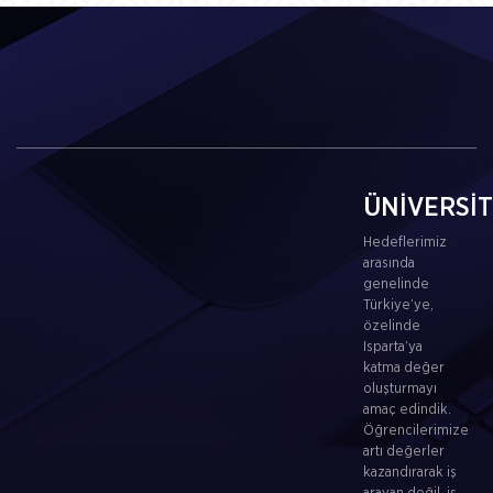
ÜNİVERSİ
Hedeflerimiz
arasında
genelinde
Türkiye’ye,
özelinde
Isparta’ya
katma değer
oluşturmayı
amaç edindik.
Öğrencilerimize
artı değerler
kazandırarak iş