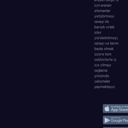
arayan değil, iş
için aranan
elemanlar
yetiştirmeyi,
sanayi ile
barışık ortak
işler
yürütebilmeyi,
sanayi ve tarım
başta olmak
üzere tüm
sektörlerle iç
içe olmayı
sağlama
yönünde
çalışmalar
yapmaktayız.