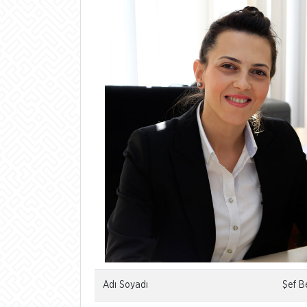
Adı Soyadı
Şef B