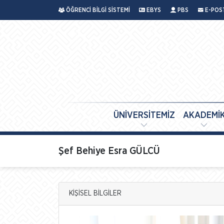
ÖĞRENCİ BİLGİ SİSTEMİ
EBYS
PBS
E-POS
ÜNİVERSİTEMİZ
AKADEMİ
Şef Behiye Esra GÜLCÜ
KİŞİSEL BİLGİLER