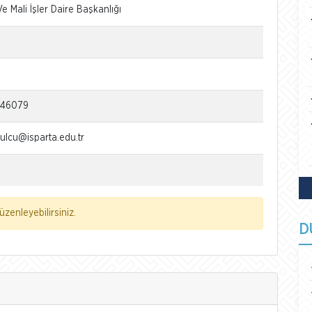
Ve Mali İşler Daire Başkanlığı
146079
ulcu@isparta.edu.tr
zenleyebilirsiniz.
D