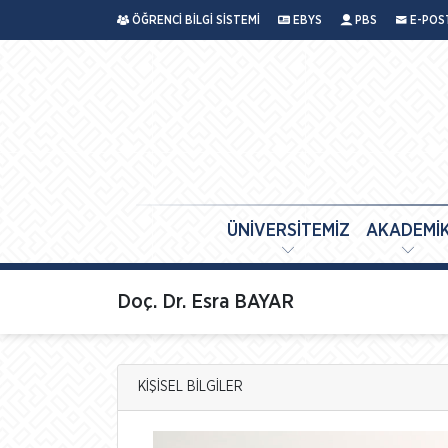
ÖĞRENCİ BİLGİ SİSTEMİ
EBYS
PBS
E-POS
ÜNİVERSİTEMİZ
AKADEMİ
Doç. Dr. Esra BAYAR
KİŞİSEL BİLGİLER