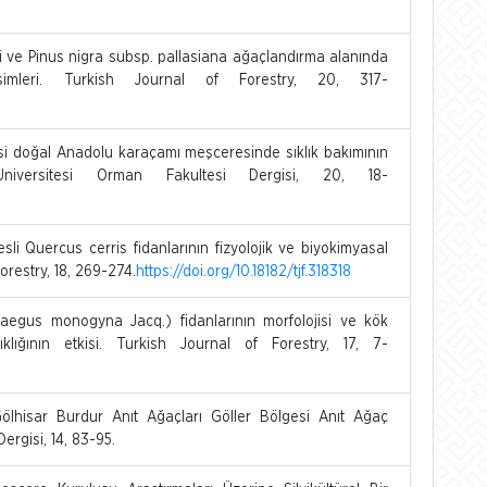
i ve Pinus nigra subsp. pallasiana ağaçlandırma alanında
imleri. Turkish Journal of Forestry, 20, 317-
si doğal Anadolu karaçamı meşceresinde sıklık bakımının
niversitesi Orman Fakultesi Dergisi, 20, 18-
li Quercus cerris fidanlarının fizyolojik ve biyokimyasal
Forestry, 18, 269-274.
https://doi.org/10.18182/tjf.318318
aegus monogyna Jacq.) fidanlarının morfolojisi ve kök
klığının etkisi. Turkish Journal of Forestry, 17, 7-
lhisar Burdur Anıt Ağaçları Göller Bölgesi Anıt Ağaç
ergisi, 14, 83-95.