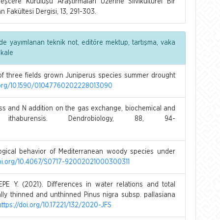
cere Kuruluşu Araştırmaları Üzerine Silvikültürel Bir
 Fakültesi Dergisi, 13, 291-303.
de yayımlanan teknik not, editöre mektup, tartışma, vaka
akale
 of three fields grown Juniperus species summer drought
i.org/10.1590/01047760202228013090
ess and N addition on the gas exchange, biochemical and
haburensis. Dendrobiology, 88, 94-
ogical behavior of Mediterranean woody species under
doi.org/10.4067/S0717-92002021000300311
 Y. (2021). Differences in water relations and total
ly thinned and unthinned Pinus nigra subsp. pallasiana
https://doi.org/10.17221/132/2020-JFS