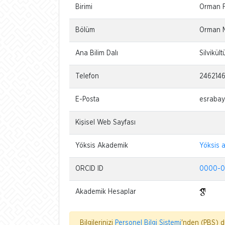
Birimi
Orman F
Bölüm
Orman M
Ana Bilim Dalı
Silvikül
Telefon
246214
E-Posta
esrabay
Kişisel Web Sayfası
Yöksis Akademik
Yöksis 
ORCID ID
0000-0
Akademik Hesaplar
Bilgilerinizi
Personel Bilgi Sistemi
'nden (PBS) dü