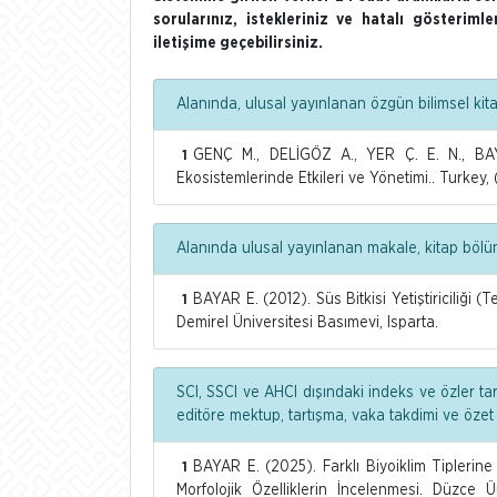
sorularınız, istekleriniz ve hatalı gösterim
iletişime geçebilirsiniz.
Alanında, ulusal yayınlanan özgün bilimsel kit
GENÇ M., DELİGÖZ A., YER Ç. E. N., BAY
1
Ekosistemlerinde Etkileri ve Yönetimi.. Turkey, 
Alanında ulusal yayınlanan makale, kitap bölümü
BAYAR E. (2012). Süs Bitkisi Yetiştiriciliği 
1
Demirel Üniversitesi Basımevi, Isparta.
SCI, SSCI ve AHCI dışındaki indeks ve özler ta
editöre mektup, tartışma, vaka takdimi ve özet
BAYAR E. (2025). Farklı Biyoiklim Tiplerin
1
Morfolojik Özelliklerin İncelenmesi. Düzce Ü