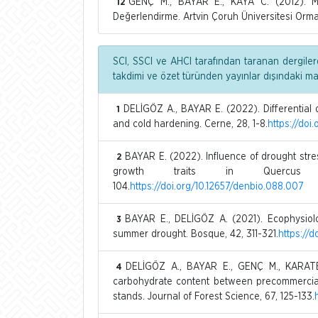
GENÇ M., BAYAR E., KAYA C. (2012). Meş
12
Değerlendirme. Artvin Çoruh Üniversitesi Orman
SCI, SSCI ve AHCI tarafından taranan dergiler
takdimi ve özet türünden yayınlar dışındaki m
DELİGÖZ A., BAYAR E. (2022). Differential
1
and cold hardening. Cerne, 28, 1-8.
https://do
BAYAR E. (2022). Influence of drought str
2
growth traits in Quercus it
104.
https://doi.org/10.12657/denbio.088.007
BAYAR E., DELİGÖZ A. (2021). Ecophysiol
3
summer drought. Bosque, 42, 311-321.
https://
DELİGÖZ A., BAYAR E., GENÇ M., KARATEPE
4
carbohydrate content between precommercial
stands. Journal of Forest Science, 67, 125-133.