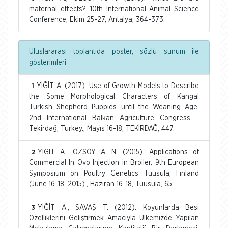
maternal effects?. 10th International Animal Science
Conference, Ekim 25-27, Antalya, 364-373.
Uluslararası toplantıda poster, sözlü sunum ile
gösterimleri
YİĞİT A. (2017). Use of Growth Models to Describe
1
the Some Morphological Characters of Kangal
Turkish Shepherd Puppies until the Weaning Age.
2nd International Balkan Agriculture Congress, ,
Tekirdağ, Turkey., Mayıs 16-18, TEKİRDAĞ, 447.
YİĞİT A., ÖZSOY A. N. (2015). Applications of
2
Commercial In Ovo Injection in Broiler. 9th European
Symposium on Poultry Genetics Tuusula, Finland
(June 16-18, 2015)., Haziran 16-18, Tuusula, 65.
YİĞİT A., SAVAŞ T. (2012). Koyunlarda Besi
3
Özelliklerini Geliştirmek Amacıyla Ülkemizde Yapılan