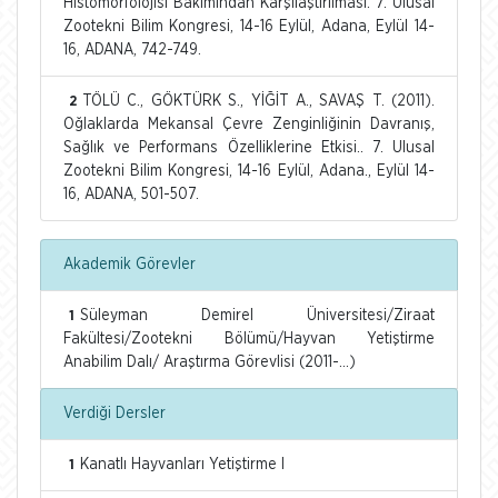
Histomorfolojisi Bakımından Karşılaştırılması. 7. Ulusal
Zootekni Bilim Kongresi, 14-16 Eylül, Adana, Eylül 14-
16, ADANA, 742-749.
TÖLÜ C., GÖKTÜRK S., YİĞİT A., SAVAŞ T. (2011).
2
Oğlaklarda Mekansal Çevre Zenginliğinin Davranış,
Sağlık ve Performans Özelliklerine Etkisi.. 7. Ulusal
Zootekni Bilim Kongresi, 14-16 Eylül, Adana., Eylül 14-
16, ADANA, 501-507.
Akademik Görevler
Süleyman Demirel Üniversitesi/Ziraat
1
Fakültesi/Zootekni Bölümü/Hayvan Yetiştirme
Anabilim Dalı/ Araştırma Görevlisi (2011-...)
Verdiği Dersler
Kanatlı Hayvanları Yetiştirme I
1