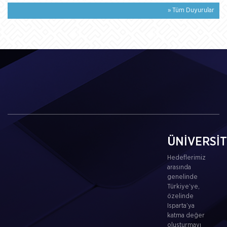
» Tüm Duyurular
ÜNİVERSİ
Hedeflerimiz
arasında
genelinde
Türkiye’ye,
özelinde
Isparta’ya
katma değer
oluşturmayı