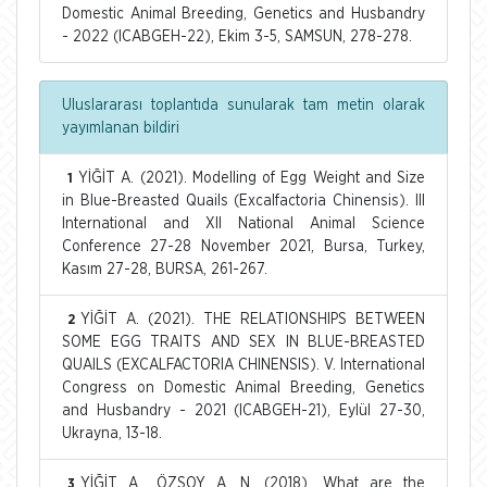
Domestic Animal Breeding, Genetics and Husbandry
- 2022 (ICABGEH-22), Ekim 3-5, SAMSUN, 278-278.
Uluslararası toplantıda sunularak tam metin olarak
yayımlanan bildiri
YİĞİT A. (2021). Modelling of Egg Weight and Size
1
in Blue-Breasted Quails (Excalfactoria Chinensis). III
International and XII National Animal Science
Conference 27-28 November 2021, Bursa, Turkey,
Kasım 27-28, BURSA, 261-267.
YİĞİT A. (2021). THE RELATIONSHIPS BETWEEN
2
SOME EGG TRAITS AND SEX IN BLUE-BREASTED
QUAILS (EXCALFACTORIA CHINENSIS). V. International
Congress on Domestic Animal Breeding, Genetics
and Husbandry - 2021 (ICABGEH-21), Eylül 27-30,
Ukrayna, 13-18.
YİĞİT A., ÖZSOY A. N. (2018). What are the
3