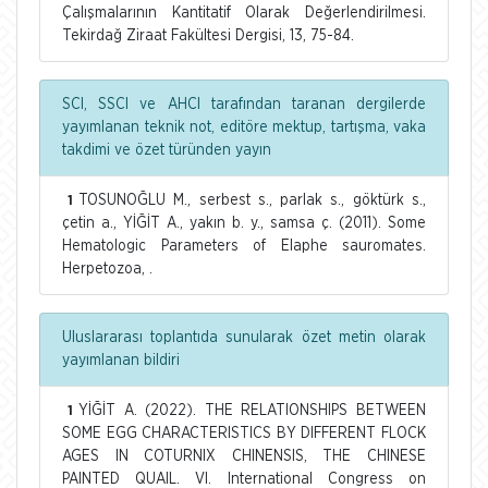
Çalışmalarının Kantitatif Olarak Değerlendirilmesi.
Tekirdağ Ziraat Fakültesi Dergisi, 13, 75-84.
SCI, SSCI ve AHCI tarafından taranan dergilerde
yayımlanan teknik not, editöre mektup, tartışma, vaka
takdimi ve özet türünden yayın
TOSUNOĞLU M., serbest s., parlak s., göktürk s.,
1
çetin a., YİĞİT A., yakın b. y., samsa ç. (2011). Some
Hematologic Parameters of Elaphe sauromates.
Herpetozoa, .
Uluslararası toplantıda sunularak özet metin olarak
yayımlanan bildiri
YİĞİT A. (2022). THE RELATIONSHIPS BETWEEN
1
SOME EGG CHARACTERISTICS BY DIFFERENT FLOCK
AGES IN COTURNIX CHINENSIS, THE CHINESE
PAINTED QUAIL. VI. International Congress on