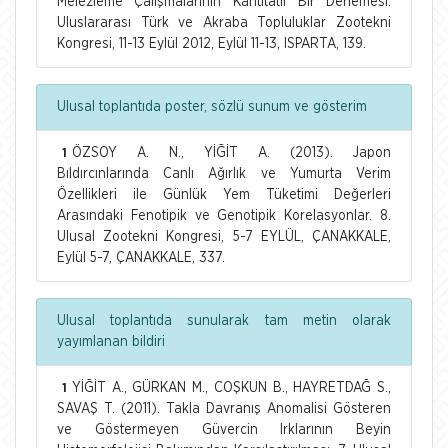
Melezleme Çalışmalarının Kantitatif Bir Derlemesi.
Uluslararası Türk ve Akraba Topluluklar Zootekni
Kongresi, 11-13 Eylül 2012, Eylül 11-13, ISPARTA, 139.
Ulusal toplantıda poster, sözlü sunum ve gösterim
ÖZSOY A. N., YİĞİT A. (2013). Japon
1
Bıldırcınlarında Canlı Ağırlık ve Yumurta Verim
Özellikleri ile Günlük Yem Tüketimi Değerleri
Arasındaki Fenotipik ve Genotipik Korelasyonlar. 8.
Ulusal Zootekni Kongresi, 5-7 EYLÜL, ÇANAKKALE,
Eylül 5-7, ÇANAKKALE, 337.
Ulusal toplantıda sunularak tam metin olarak
yayımlanan bildiri
YİĞİT A., GÜRKAN M., COŞKUN B., HAYRETDAĞ S.,
1
SAVAŞ T. (2011). Takla Davranış Anomalisi Gösteren
ve Göstermeyen Güvercin Irklarının Beyin