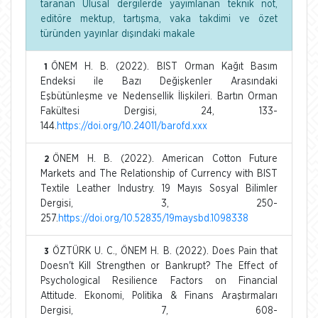
taranan Ulusal dergilerde yayımlanan teknik not,
editöre mektup, tartışma, vaka takdimi ve özet
türünden yayınlar dışındaki makale
ÖNEM H. B. (2022). BIST Orman Kağıt Basım
1
Endeksi ile Bazı Değişkenler Arasındaki
Eşbütünleşme ve Nedensellik İlişkileri. Bartın Orman
Fakültesi Dergisi, 24, 133-
144.
https://doi.org/10.24011/barofd.xxx
ÖNEM H. B. (2022). American Cotton Future
2
Markets and The Relationship of Currency with BIST
Textile Leather Industry. 19 Mayıs Sosyal Bilimler
Dergisi, 3, 250-
257.
https://doi.org/10.52835/19maysbd.1098338
ÖZTÜRK U. C., ÖNEM H. B. (2022). Does Pain that
3
Doesn't Kill Strengthen or Bankrupt? The Effect of
Psychological Resilience Factors on Financial
Attitude. Ekonomi, Politika & Finans Araştırmaları
Dergisi, 7, 608-