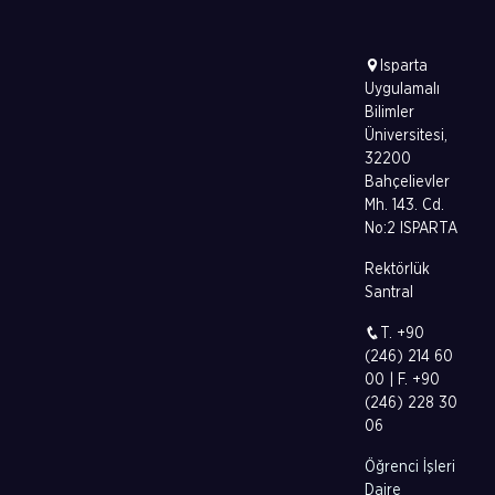
Isparta
Uygulamalı
Bilimler
Üniversitesi,
32200
Bahçelievler
Mh. 143. Cd.
No:2 ISPARTA
Rektörlük
Santral
T. +90
(246) 214 60
00 | F. +90
(246) 228 30
06
Öğrenci İşleri
Daire