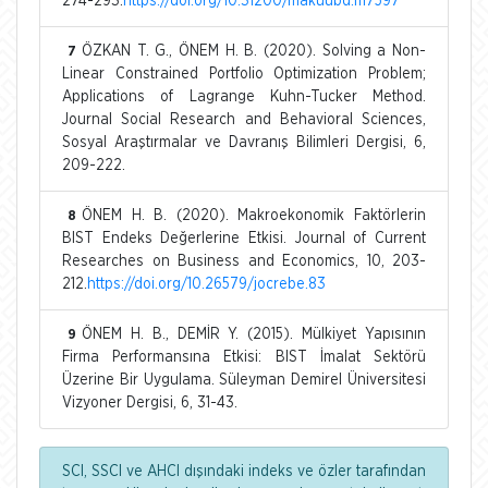
274-293.
https://doi.org/10.31200/makuubd.1117597
ÖZKAN T. G., ÖNEM H. B. (2020). Solving a Non-
7
Linear Constrained Portfolio Optimization Problem;
Applications of Lagrange Kuhn-Tucker Method.
Journal Social Research and Behavioral Sciences,
Sosyal Araştırmalar ve Davranış Bilimleri Dergisi, 6,
209-222.
ÖNEM H. B. (2020). Makroekonomik Faktörlerin
8
BIST Endeks Değerlerine Etkisi. Journal of Current
Researches on Business and Economics, 10, 203-
212.
https://doi.org/10.26579/jocrebe.83
ÖNEM H. B., DEMİR Y. (2015). Mülkiyet Yapısının
9
Firma Performansına Etkisi: BIST İmalat Sektörü
Üzerine Bir Uygulama. Süleyman Demirel Üniversitesi
Vizyoner Dergisi, 6, 31-43.
SCI, SSCI ve AHCI dışındaki indeks ve özler tarafından