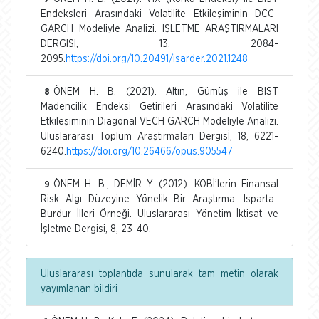
Endeksleri Arasındaki Volatilite Etkileşiminin DCC-
GARCH Modeliyle Analizi. İŞLETME ARAŞTIRMALARI
DERGİSİ, 13, 2084-
2095.
https://doi.org/10.20491/isarder.2021.1248
ÖNEM H. B. (2021). Altın, Gümüş ile BIST
8
Madencilik Endeksi Getirileri Arasındaki Volatilite
Etkileşiminin Diagonal VECH GARCH Modeliyle Analizi.
Uluslararası Toplum Araştırmaları Dergisİ, 18, 6221-
6240.
https://doi.org/10.26466/opus.905547
ÖNEM H. B., DEMİR Y. (2012). KOBİ’lerin Finansal
9
Risk Algı Düzeyine Yönelik Bir Araştırma: Isparta-
Burdur İlleri Örneği. Uluslararası Yönetim İktisat ve
İşletme Dergisi, 8, 23-40.
Uluslararası toplantıda sunularak tam metin olarak
yayımlanan bildiri