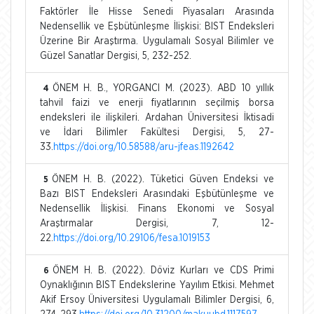
Faktörler İle Hisse Senedi Piyasaları Arasında
Nedensellik ve Eşbütünleşme İlişkisi: BIST Endeksleri
Üzerine Bir Araştırma. Uygulamalı Sosyal Bilimler ve
Güzel Sanatlar Dergisi, 5, 232-252.
ÖNEM H. B., YORGANCI M. (2023). ABD 10 yıllık
4
tahvil faizi ve enerji fiyatlarının seçilmiş borsa
endeksleri ile ilişkileri. Ardahan Üniversitesi İktisadi
ve İdari Bilimler Fakültesi Dergisi, 5, 27-
33.
https://doi.org/10.58588/aru-jfeas.1192642
ÖNEM H. B. (2022). Tüketici Güven Endeksi ve
5
Bazı BIST Endeksleri Arasındaki Eşbütünleşme ve
Nedensellik İlişkisi. Finans Ekonomi ve Sosyal
Araştırmalar Dergisi, 7, 12-
22.
https://doi.org/10.29106/fesa.1019153
ÖNEM H. B. (2022). Döviz Kurları ve CDS Primi
6
Oynaklığının BIST Endekslerine Yayılım Etkisi. Mehmet
Akif Ersoy Üniversitesi Uygulamalı Bilimler Dergisi, 6,