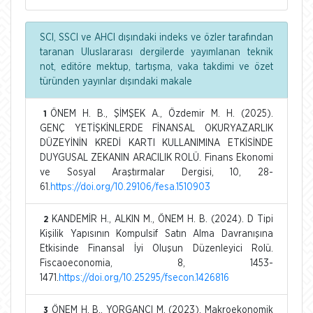
SCI, SSCI ve AHCI dışındaki indeks ve özler tarafından
taranan Uluslararası dergilerde yayımlanan teknik
not, editöre mektup, tartışma, vaka takdimi ve özet
türünden yayınlar dışındaki makale
ÖNEM H. B., ŞİMŞEK A., Özdemir M. H. (2025).
1
GENÇ YETİŞKİNLERDE FİNANSAL OKURYAZARLIK
DÜZEYİNİN KREDİ KARTI KULLANIMINA ETKİSİNDE
DUYGUSAL ZEKANIN ARACILIK ROLÜ. Finans Ekonomi
ve Sosyal Araştırmalar Dergisi, 10, 28-
61.
https://doi.org/10.29106/fesa.1510903
KANDEMİR H., ALKIN M., ÖNEM H. B. (2024). D Tipi
2
Kişilik Yapısının Kompulsif Satın Alma Davranışına
Etkisinde Finansal İyi Oluşun Düzenleyici Rolü.
Fiscaoeconomia, 8, 1453-
1471.
https://doi.org/10.25295/fsecon.1426816
ÖNEM H. B., YORGANCI M. (2023). Makroekonomik
3