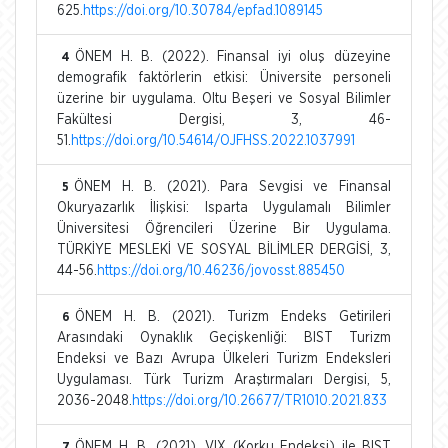
625.
https://doi.org/10.30784/epfad.1089145
ÖNEM H. B. (2022). Finansal iyi oluş düzeyine
4
demografik faktörlerin etkisi: Üniversite personeli
üzerine bir uygulama. Oltu Beşeri ve Sosyal Bilimler
Fakültesi Dergisi, 3, 46-
51.
https://doi.org/10.54614/OJFHSS.2022.1037991
ÖNEM H. B. (2021). Para Sevgisi ve Finansal
5
Okuryazarlık İlişkisi: Isparta Uygulamalı Bilimler
Üniversitesi Öğrencileri Üzerine Bir Uygulama.
TÜRKİYE MESLEKİ VE SOSYAL BİLİMLER DERGİSİ, 3,
44-56.
https://doi.org/10.46236/jovosst.885450
ÖNEM H. B. (2021). Turizm Endeks Getirileri
6
Arasındaki Oynaklık Geçişkenliği: BIST Turizm
Endeksi ve Bazı Avrupa Ülkeleri Turizm Endeksleri
Uygulaması. Türk Turizm Araştırmaları Dergisi, 5,
2036-2048.
https://doi.org/10.26677/TR1010.2021.833
ÖNEM H. B. (2021). VIX (Korku Endeksi) ile BIST
7