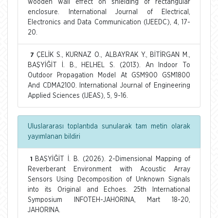
wooden wall effect on shieldıng of rectangular
enclosure. International Journal of Electrical,
Electronics and Data Communication (IJEEDC), 4, 17-
20.
ÇELİK S., KURNAZ O., ALBAYRAK Y., BİTİRGAN M.,
7
BAŞYİĞİT İ. B., HELHEL S. (2013). An Indoor To
Outdoor Propagation Model At GSM900 GSM1800
And CDMA2100. International Journal of Engineering
Applied Sciences (IJEAS), 5, 9-16.
Uluslararası toplantıda sunularak tam metin olarak
yayımlanan bildiri
BAŞYİĞİT İ. B. (2026). 2-Dimensional Mapping of
1
Reverberant Environment with Acoustic Array
Sensors Using Decomposition of Unknown Signals
into its Original and Echoes. 25th International
Symposium INFOTEH-JAHORINA, Mart 18-20,
JAHORINA.