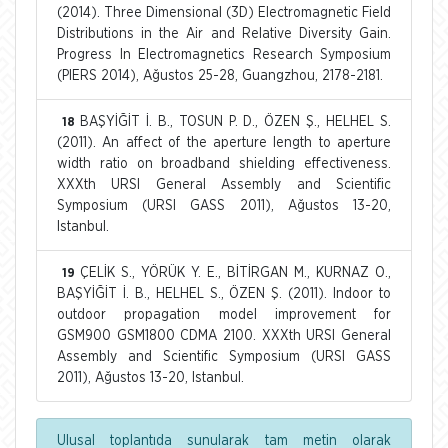
(2014). Three Dimensional (3D) Electromagnetic Field
Distributions in the Air and Relative Diversity Gain.
Progress In Electromagnetics Research Symposium
(PIERS 2014), Ağustos 25-28, Guangzhou, 2178-2181.
BAŞYİĞİT İ. B., TOSUN P. D., ÖZEN Ş., HELHEL S.
18
(2011). An affect of the aperture length to aperture
width ratio on broadband shielding effectiveness.
XXXth URSI General Assembly and Scientific
Symposium (URSI GASS 2011), Ağustos 13-20,
Istanbul.
ÇELİK S., YÖRÜK Y. E., BİTİRGAN M., KURNAZ O.,
19
BAŞYİĞİT İ. B., HELHEL S., ÖZEN Ş. (2011). Indoor to
outdoor propagation model improvement for
GSM900 GSM1800 CDMA 2100. XXXth URSI General
Assembly and Scientific Symposium (URSI GASS
2011), Ağustos 13-20, Istanbul.
Ulusal toplantıda sunularak tam metin olarak