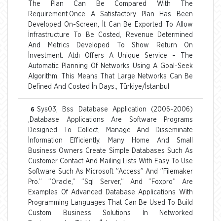
The Plan Can Be Compared With The
Requirement.Once A Satisfactory Plan Has Been
Developed On-Screen, İt Can Be Exported To Allow
İnfrastructure To Be Costed, Revenue Determined
And Metrics Developed To Show Return On
İnvestment. Atdı Offers A Unique Service – The
Automatic Planning Of Networks Using A Goal-Seek
Algorithm. This Means That Large Networks Can Be
Defined And Costed İn Days., Türkiye/İstanbul
Sys03, Bss Database Application (2006-2006)
6
,Database Applications Are Software Programs
Designed To Collect, Manage And Disseminate
İnformation Efficiently. Many Home And Small
Business Owners Create Simple Databases Such As
Customer Contact And Mailing Lists With Easy To Use
Software Such As Microsoft ”Access” And ”Filemaker
Pro.” ”Oracle,” ”Sql Server,” And ”Foxpro” Are
Examples Of Advanced Database Applications With
Programming Languages That Can Be Used To Build
Custom Business Solutions İn Networked