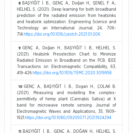
BAŞYİĞİT İ. B., GENÇ A., Doğan H., ŞENEL F. A.,
8
HELHEL S. (2021). Deep learning for both broadband
prediction of the radiated emission from heatsinks
and heatsink optimization. Engineering Science and
Technology an International Journal, 24, 706-
714.
https://doi.org/10.1016/j.jestch.2021.01.006
GENÇ A., Doğan H., BAŞYİĞİT İ. B., HELHEL S.
9
(2021). Heatsink Preselection Chart to Minimize
Radiated Emission in Broadband on the PCB. IEEE
Transactions on Electromagnetic Compatibility, 63,
419-426.
https://doi.org/10.1109/TEMC.2020.3019958
GENÇ A., BAŞYİĞİT İ. B., Dogan H., ÇOLAK B.
10
(2021). Measuring and modelling the complex-
permittivity of hemp plant (Cannabis Sativa) at X
band for microwave remote sensing. Journal of
Electromagnetic Waves and Applications, 35, 1909-
1921.
https://doi.org/10.1080/09205071.2021.1924294
BAŞYİĞİT İ. B., GENÇ A., DOĞAN H., HELHEL S.
11