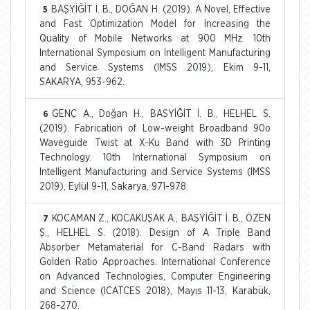
BAŞYİĞİT İ. B., DOĞAN H. (2019). A Novel, Effective
5
and Fast Optimization Model for Increasing the
Quality of Mobile Networks at 900 MHz. 10th
International Symposium on Intelligent Manufacturing
and Service Systems (IMSS 2019), Ekim 9-11,
SAKARYA, 953-962.
GENÇ A., Doğan H., BAŞYİĞİT İ. B., HELHEL S.
6
(2019). Fabrication of Low-weight Broadband 90o
Waveguide Twist at X-Ku Band with 3D Printing
Technology. 10th International Symposium on
Intelligent Manufacturing and Service Systems (IMSS
2019), Eylül 9-11, Sakarya, 971-978.
KOCAMAN Z., KOCAKUŞAK A., BAŞYİĞİT İ. B., ÖZEN
7
Ş., HELHEL S. (2018). Design of A Triple Band
Absorber Metamaterial for C-Band Radars with
Golden Ratio Approaches. International Conference
on Advanced Technologies, Computer Engineering
and Science (ICATCES 2018), Mayıs 11-13, Karabük,
268-270.