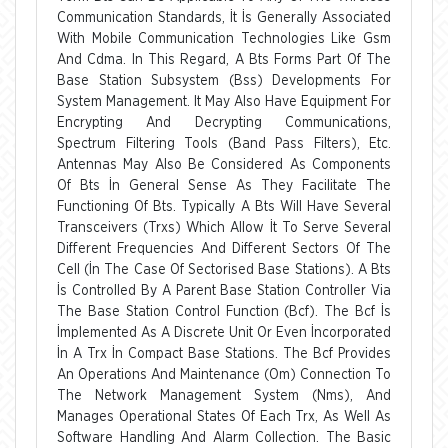
Communication Standards, İt İs Generally Associated
With Mobile Communication Technologies Like Gsm
And Cdma. In This Regard, A Bts Forms Part Of The
Base Station Subsystem (Bss) Developments For
System Management. It May Also Have Equipment For
Encrypting And Decrypting Communications,
Spectrum Filtering Tools (Band Pass Filters), Etc.
Antennas May Also Be Considered As Components
Of Bts İn General Sense As They Facilitate The
Functioning Of Bts. Typically A Bts Will Have Several
Transceivers (Trxs) Which Allow İt To Serve Several
Different Frequencies And Different Sectors Of The
Cell (İn The Case Of Sectorised Base Stations). A Bts
İs Controlled By A Parent Base Station Controller Via
The Base Station Control Function (Bcf). The Bcf İs
İmplemented As A Discrete Unit Or Even İncorporated
İn A Trx İn Compact Base Stations. The Bcf Provides
An Operations And Maintenance (Om) Connection To
The Network Management System (Nms), And
Manages Operational States Of Each Trx, As Well As
Software Handling And Alarm Collection. The Basic