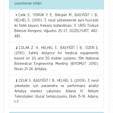
yayımlanan bildiri
Çelik S., YÖRÜK Y. E., Bitirgan M., BAŞYİĞİT İ. B.,
1
HELHEL S. (2010). 3. nesil şebekelerde aynı hücrede
iki farklı taşıyıcı frekans kullanılması. V. URSİ Türkiye
Bilimsel Kongresi, Ağustos 25-27, GÜZELYURT, 482-
485.
ÇOLAK Z. A., HELHEL S., BAŞYİĞİT İ. B., ÖZEN Ş.
2
(2010). Safety distance for medical equipments
based on 2G and 3G mobile systems. 15th National
Biomedical Engineering Meeting (BIYOMUT 2010),
Nisan 21-24, Antalya.
ÇELİK S., BAŞYİĞİT İ. B., HELHEL S. (2009). 3. nesil
3
şebekeler için parametre ve performans analizi
Antalya merkez çalışması. Adana IV. İletişim
Teknolojileri Ulusal Sempozyumu, Ekim 15-16, Adana,
1-7.