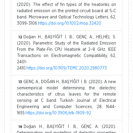
(2020). The effect of fin types of the heatsinks on
radiated emission on the printed circuit board at S‐C
band. Microwave and Optical Technology Letters, 62,
3099-3106.
https://doi.org/10.1002/mop.32420
Doğan H., BAŞYİĞİT İ. B., GENÇ A., HELHEL S.
12
(2020). Parametric Study of the Radiated Emission
From the Plate-Fin CPU Heatsink at 2–8 GHz. IEEE
Transactions on Electromagnetic Compatibility, 62,
2401-
2410.
https://doi.org/10.1109/TEMC.2020.2980773
GENÇ A., DOĞAN H., BAŞYİĞİT İ. B. (2020). A new
13
semiempirical model determining the dielectric
characteristics of citrus leaves for the remote
sensing at C band. Turkish Journal of Electrical
Engineering and Computer Sciences, 28, 1644-
1655.
https://doi.org/10.3906/elk-1909-92
Doğan H., BAŞYİĞİT İ. B., GENÇ A. (2020).
14
Determination and modelling of dielectric properties