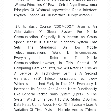
,Wcdma Principles Of Power Cntrol Algorithmswcdma
Principles Of Wcdma/Hsdpawcdma Radio Interface
Physical Channel,Air-Uu Interface, Türkiye/İstanbul
Umts Basic Course (2007-2007) ,Gsm İs An
2
Abbreviation Of Global System For Mobile
Communication, Originally İt İs Known As Group
Special Mobile. It İs Mobile Telephony System That
Sets The Standards On How Mobile
Telecommunications Work. It Encompasses
Everything İn Reference To Mobile
Communications.However, İn This Context Of
Comparing Gsm And Umts, We Will Refer To Gsm As
A Service Or Technology. Gsm İs A Second
Generation (2G) Telecommunications Technology
Which İs Launched Early İn The 90S. Eventually, İt
İncreased İts Speed And Added More Functionality
Like General Packet Radio System (Gprs) To The
System Which Enhanced İt To 2.5G Status. 2.5G Has
Data Rates Up To About 144Kbit/S. It Typically Uses A
Variation Of Time Division Multiple Access (Tdma),