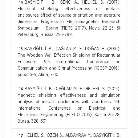
BAŞYİĞİT İ. B., GENÇ A., HELHEL S. (2017).
14
Electrical shielding effectiveness of metallic
enclosures effect of source orientation and aperture
dimension. Progress In Electromagnetics Research
Symposium - Spring (PIERS 2017), Mayıs 22-25, St
Petersburg, Russia, 795-799.
BAŞYİĞİT İ. B., ÇAĞLAR M. F., DOĞAN H. (2016).
15
The Wooden Wall Effect on Shielding of Rectangular
Enclosure. 9th International Conference on
Communication and Signal Processing (ICCSP 2016),
Şubat 5-5, Atina, 7-10.
BAŞYİĞİT İ. B., ÇAĞLAR M. F., HELHEL S. (2015).
16
Magnetic shielding effectiveness and simulation
analysis of metalic enclosures with apertures. 9th
International Conference on Electrical and
Electronics Engineering (ELECO 2015), Kasım 26-28,
Bursa, 328-331.
HELHEL S., ÖZEN Ş., ALBAYRAK Y., BAŞYİĞİT İ. B.
17