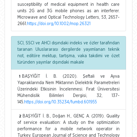
susceptibility of medical equipment in health care
units 2G and 3G mobile phones as an interferer.
Microwave and Optical Technology Letters, 53, 2657-
2661.
https://doi.org/10.1002/mop.26321
SCI, SSCI ve AHCI dışındaki indeks ve özler tarafından
taranan Uluslararası dergilerde yayımlanan teknik
not, editöre mektup, tartışma, vaka takdimi ve özet
türünden yayınlar dışındaki makale
BAŞYİĞİT İ. B. (2020). Şeftali ve Ayva
1
Yapraklarında Nem Miktarının Dielektrik Parametreleri
Üzerindeki Etkisinin İncelenmesi. Fırat Üniversitesi
Mühendislik Bilimleri Dergisi, 32, 137-
145.
https://doi.org/10.35234/fumbd.601955
BAŞYİĞİT İ. B., Doğan H., GENÇ A. (2019). Quality
2
of service evaluation: A study on the optimization
performance for a mobile network operator in
Turkey. European Journal of Science and Technology