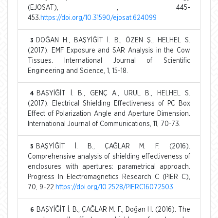
(EJOSAT), , 445-
453.
https://doi.org/10.31590/ejosat.624099
DOĞAN H., BAŞYİĞİT İ. B., ÖZEN Ş., HELHEL S.
3
(2017). EMF Exposure and SAR Analysis in the Cow
Tissues. International Journal of Scientific
Engineering and Science, 1, 15-18.
BAŞYİĞİT İ. B., GENÇ A., URUL B., HELHEL S.
4
(2017). Electrical Shielding Effectiveness of PC Box
Effect of Polarization Angle and Aperture Dimension.
International Journal of Communications, 11, 70-73.
BAŞYİĞİT İ. B., ÇAĞLAR M. F. (2016).
5
Comprehensive analysis of shielding effectiveness of
enclosures with apertures: parametrical approach.
Progress In Electromagnetics Research C (PIER C),
70, 9-22.
https://doi.org/10.2528/PIERC16072503
BAŞYİĞİT İ. B., ÇAĞLAR M. F., Doğan H. (2016). The
6