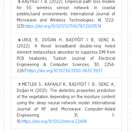
BAŞYİĞİT İ. B. (2022). Empirical path loss models
5
for 5G wireless sensor network in coastal
pebble/sand environments. International Journal of
Microwave and Wireless Technologies, 14, 1222-
1231.
https://doi.org/10.1017/S1759078721001574
URUL B., DOĞAN H., BAŞYİĞİT İ. B., GENÇ A.
6
(2022). A Novel broadband double-ring holed
element metasurface absorber to suppress EMI from
PCB heatsinks. Turkish Journal of Electrical
Engineering & Computer Sciences, 30, 2254-
2267.
https://doi.org/10.55730/1300-0632.3937
METLEK S., KAYAALP K., BAŞYİĞİT İ. B., GENÇ A.,
7
Doğan H. (2021). The dielectric properties prediction
of the vegetation depending on the moisture content
using the deep neural network model. International
Journal of RF and Microwave Computer-Aided
Engineering, 31, 1-
10.
https://doi.org/10.1002/mmce.22496