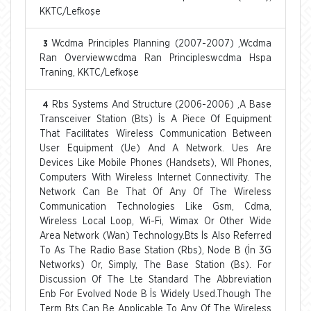
KKTC/Lefkoşe
Wcdma Principles Planning (2007-2007) ,Wcdma
3
Ran Overviewwcdma Ran Principleswcdma Hspa
Traning, KKTC/Lefkoşe
Rbs Systems And Structure (2006-2006) ,A Base
4
Transceiver Station (Bts) İs A Piece Of Equipment
That Facilitates Wireless Communication Between
User Equipment (Ue) And A Network. Ues Are
Devices Like Mobile Phones (Handsets), Wll Phones,
Computers With Wireless Internet Connectivity. The
Network Can Be That Of Any Of The Wireless
Communication Technologies Like Gsm, Cdma,
Wireless Local Loop, Wi-Fi, Wimax Or Other Wide
Area Network (Wan) Technology.Bts İs Also Referred
To As The Radio Base Station (Rbs), Node B (İn 3G
Networks) Or, Simply, The Base Station (Bs). For
Discussion Of The Lte Standard The Abbreviation
Enb For Evolved Node B İs Widely Used.Though The
Term Bts Can Be Applicable To Any Of The Wireless