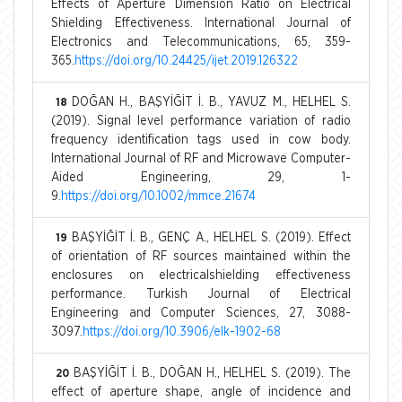
Effects of Aperture Dimension Ratio on Electrical
Shielding Effectiveness. International Journal of
Electronics and Telecommunications, 65, 359-
365.
https://doi.org/10.24425/ijet.2019.126322
DOĞAN H., BAŞYİĞİT İ. B., YAVUZ M., HELHEL S.
18
(2019). Signal level performance variation of radio
frequency identification tags used in cow body.
International Journal of RF and Microwave Computer-
Aided Engineering, 29, 1-
9.
https://doi.org/10.1002/mmce.21674
BAŞYİĞİT İ. B., GENÇ A., HELHEL S. (2019). Effect
19
of orientation of RF sources maintained within the
enclosures on electricalshielding effectiveness
performance. Turkish Journal of Electrical
Engineering and Computer Sciences, 27, 3088-
3097.
https://doi.org/10.3906/elk-1902-68
BAŞYİĞİT İ. B., DOĞAN H., HELHEL S. (2019). The
20
effect of aperture shape, angle of incidence and