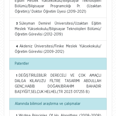
Eğitim Meslek Yüksekokulu/Bilgisayar Teknolojileri
Bölümü/Bilgisayar Programcılığı Pr. (Uzaktan
Öğretim)/ Doktor Öğretim Üyesi (2019-2021)
Süleyman Demirel Üniversitesi/Uzaktan Eğitim
3
Meslek Yüksekokulu/Bilgisayar Teknolojileri Bölümü/
Öğretim Görevlisi (2012-2019)
Akdeniz Üniversitesi/Finike Meslek Yüksekokulu/
4
Öğretim Görevlisi (2009-2012)
Patentler
DEĞİŞTİRİLEBİLİR DERECELİ VE ÇOK AMAÇLI
1
DALGA KILAVUZU FİLTRE TASARIMI ABDULLAH
GENÇ,HABİB DOĞAN,İBRAHİM BAHADIR
BAŞYİĞİT,SELÇUK HELHEL(TR 2023 017255 B)
Alanında bilimsel araştırma ve çalışmalar
Wcdma Principles Of Ho Algorithms (2008-2008)
1