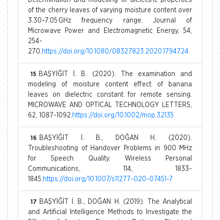
of the cherry leaves of varying moisture content over
3.30–7.05 GHz frequency range. Journal of
Microwave Power and Electromagnetic Energy, 54,
254-
270.
https://doi.org/10.1080/08327823.2020.1794724
BAŞYİĞİT İ. B. (2020). The examination and
15
modeling of moisture content effect of banana
leaves on dielectric constant for remote sensing.
MICROWAVE AND OPTICAL TECHNOLOGY LETTERS,
62, 1087-1092.
https://doi.org/10.1002/mop.32135
BAŞYİĞİT İ. B., DOĞAN H. (2020).
16
Troubleshooting of Handover Problems in 900 MHz
for Speech Quality. Wireless Personal
Communications, 114, 1833-
1845.
https://doi.org/10.1007/s11277-020-07451-7
BAŞYİĞİT İ. B., DOĞAN H. (2019). The Analytical
17
and Artificial Intelligence Methods to Investigate the