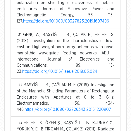
polarization on shielding effectiveness of metallic
enclosures. Journal of Microwave Power and
Electromagnetic Energy, 53, 115-
127.
https://doi.org/10.1080/08327823.2019.1607496
GENÇ A., BAŞYİĞİT İ. B., ÇOLAK B., HELHEL S.
21
(2018). Investigation of the characteristics of low-
cost and lightweight horn array antennas with novel
monolithic waveguide feeding networks. AEU -
International Journal of Electronics and
Communications, 89, 15-
23.
https://doi.org/10.1016/j.aeue.2018.03.024
BAŞYİĞİT İ. B., ÇAĞLAR M. F. (2016). Investigation
22
of the Magnetic Shielding Parameters of Rectangular
Enclosures with Apertures at 0 to 3 GHz.
Electromagnetics, 36, 434-
446.
https://doi.org/10.1080/02726343.2016.1220907
HELHEL S., ÖZEN Ş., BAŞYİĞİT İ. B., KURNAZ O.,
23
YÖRÜK Y. E., BİTİRGAN M., ÇOLAK Z. (2011). Radiated