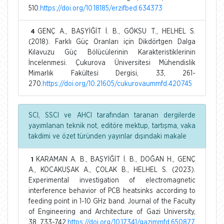
510.
https://doi.org/10.18185/erzifbed.634373
GENÇ A., BAŞYİĞİT İ. B., GÖKSU T., HELHEL S.
4
(2018). Farklı Güç Oranları için Dikdörtgen Dalga
Kılavuzu Güç Bölücülerinin Karakteristiklerinin
İncelenmesi. Çukurova Üniversitesi Mühendislik
Mimarlık Fakültesi Dergisi, 33, 261-
270.
https://doi.org/10.21605/cukurovaummfd.420745
SCI, SSCI ve AHCI tarafından taranan dergilerde
yayımlanan teknik not, editöre mektup, tartışma, vaka
takdimi ve özet türünden yayınlar dışındaki makale
KARAMAN A. B., BAŞYİĞİT İ. B., DOĞAN H., GENÇ
1
A., KOCAKUŞAK A., ÇOLAK B., HELHEL S. (2023).
Experimental investigation of electromagnetic
interference behavior of PCB heatsinks according to
feeding point in 1-10 GHz band. Journal of the Faculty
of Engineering and Architecture of Gazi University,
38, 733-742.
https://doi.org/10.17341/gazimmfd.650877