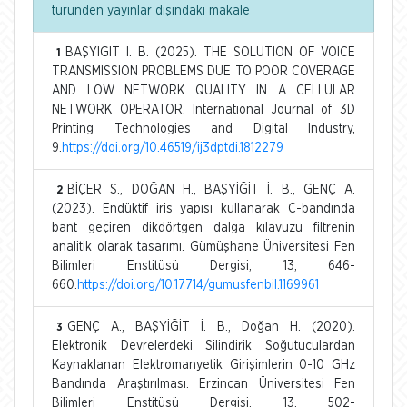
türünden yayınlar dışındaki makale
BAŞYİĞİT İ. B. (2025). THE SOLUTION OF VOICE
1
TRANSMISSION PROBLEMS DUE TO POOR COVERAGE
AND LOW NETWORK QUALITY IN A CELLULAR
NETWORK OPERATOR. International Journal of 3D
Printing Technologies and Digital Industry,
9.
https://doi.org/10.46519/ij3dptdi.1812279
BİÇER S., DOĞAN H., BAŞYİĞİT İ. B., GENÇ A.
2
(2023). Endüktif iris yapısı kullanarak C-bandında
bant geçiren dikdörtgen dalga kılavuzu filtrenin
analitik olarak tasarımı. Gümüşhane Üniversitesi Fen
Bilimleri Enstitüsü Dergisi, 13, 646-
660.
https://doi.org/10.17714/gumusfenbil.1169961
GENÇ A., BAŞYİĞİT İ. B., Doğan H. (2020).
3
Elektronik Devrelerdeki Silindirik Soğutuculardan
Kaynaklanan Elektromanyetik Girişimlerin 0-10 GHz
Bandında Araştırılması. Erzincan Üniversitesi Fen
Bilimleri Enstitüsü Dergisi, 13, 502-