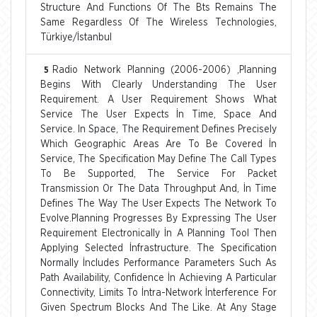
Structure And Functions Of The Bts Remains The
Same Regardless Of The Wireless Technologies,
Türkiye/İstanbul
Radio Network Planning (2006-2006) ,Planning
5
Begins With Clearly Understanding The User
Requirement. A User Requirement Shows What
Service The User Expects İn Time, Space And
Service. In Space, The Requirement Defines Precisely
Which Geographic Areas Are To Be Covered İn
Service, The Specification May Define The Call Types
To Be Supported, The Service For Packet
Transmission Or The Data Throughput And, İn Time
Defines The Way The User Expects The Network To
Evolve.Planning Progresses By Expressing The User
Requirement Electronically İn A Planning Tool Then
Applying Selected İnfrastructure. The Specification
Normally İncludes Performance Parameters Such As
Path Availability, Confidence İn Achieving A Particular
Connectivity, Limits To İntra-Network İnterference For
Given Spectrum Blocks And The Like. At Any Stage