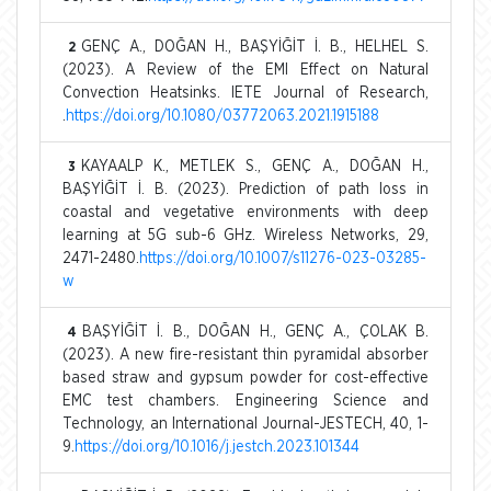
GENÇ A., DOĞAN H., BAŞYİĞİT İ. B., HELHEL S.
2
(2023). A Review of the EMI Effect on Natural
Convection Heatsinks. IETE Journal of Research,
.
https://doi.org/10.1080/03772063.2021.1915188
KAYAALP K., METLEK S., GENÇ A., DOĞAN H.,
3
BAŞYİĞİT İ. B. (2023). Prediction of path loss in
coastal and vegetative environments with deep
learning at 5G sub-6 GHz. Wireless Networks, 29,
2471-2480.
https://doi.org/10.1007/s11276-023-03285-
w
BAŞYİĞİT İ. B., DOĞAN H., GENÇ A., ÇOLAK B.
4
(2023). A new fire-resistant thin pyramidal absorber
based straw and gypsum powder for cost-effective
EMC test chambers. Engineering Science and
Technology, an International Journal-JESTECH, 40, 1-
9.
https://doi.org/10.1016/j.jestch.2023.101344