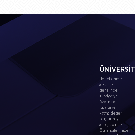
ÜNİVERSİ
Hedeflerimiz
arasında
genelinde
Türkiye’ye,
özelinde
Isparta’ya
katma değer
oluşturmayı
amaç edindik.
Öğrencilerimize