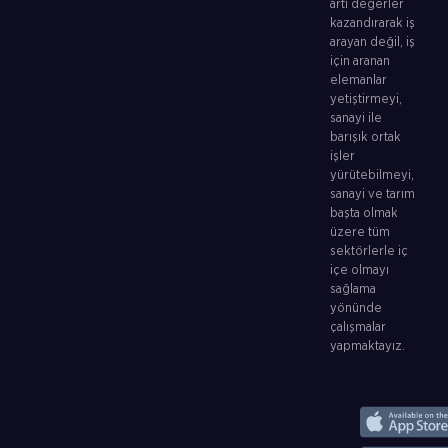
artı değerler
kazandırarak iş
arayan değil, iş
için aranan
elemanlar
yetiştirmeyi,
sanayi ile
barışık ortak
işler
yürütebilmeyi,
sanayi ve tarım
başta olmak
üzere tüm
sektörlerle iç
içe olmayı
sağlama
yönünde
çalışmalar
yapmaktayız.