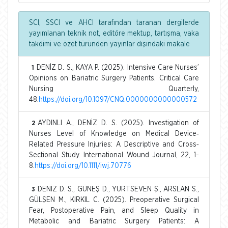
SCI, SSCI ve AHCI tarafından taranan dergilerde
yayımlanan teknik not, editöre mektup, tartışma, vaka
takdimi ve özet türünden yayınlar dışındaki makale
DENİZ D. S., KAYA P. (2025). Intensive Care Nurses’
1
Opinions on Bariatric Surgery Patients. Critical Care
Nursing Quarterly,
48.
https://doi.org/10.1097/CNQ.0000000000000572
AYDINLI A., DENİZ D. S. (2025). Investigation of
2
Nurses Level of Knowledge on Medical Device‐
Related Pressure Injuries: A Descriptive and Cross‐
Sectional Study. International Wound Journal, 22, 1-
8.
https://doi.org/10.1111/iwj.70776
DENİZ D. S., GÜNEŞ D., YURTSEVEN Ş., ARSLAN S.,
3
GÜLŞEN M., KIRKIL C. (2025). Preoperative Surgical
Fear, Postoperative Pain, and Sleep Quality in
Metabolic and Bariatric Surgery Patients: A