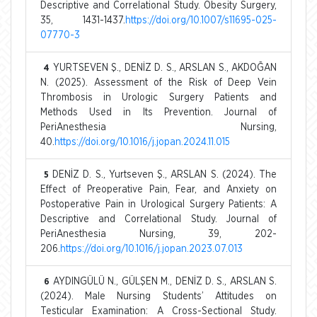
Descriptive and Correlational Study. Obesity Surgery,
35, 1431-1437.
https://doi.org/10.1007/s11695-025-
07770-3
YURTSEVEN Ş., DENİZ D. S., ARSLAN S., AKDOĞAN
4
N. (2025). Assessment of the Risk of Deep Vein
Thrombosis in Urologic Surgery Patients and
Methods Used in Its Prevention. Journal of
PeriAnesthesia Nursing,
40.
https://doi.org/10.1016/j.jopan.2024.11.015
DENİZ D. S., Yurtseven Ş., ARSLAN S. (2024). The
5
Effect of Preoperative Pain, Fear, and Anxiety on
Postoperative Pain in Urological Surgery Patients: A
Descriptive and Correlational Study. Journal of
PeriAnesthesia Nursing, 39, 202-
206.
https://doi.org/10.1016/j.jopan.2023.07.013
AYDINGÜLÜ N., GÜLŞEN M., DENİZ D. S., ARSLAN S.
6
(2024). Male Nursing Students’ Attitudes on
Testicular Examination: A Cross-Sectional Study.