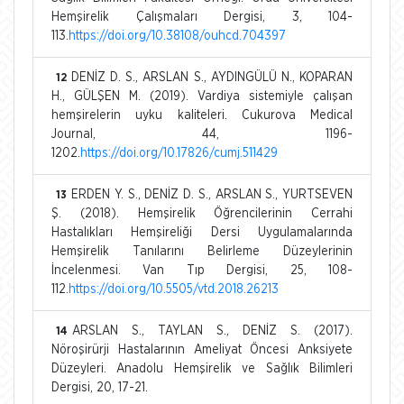
Hemşirelik Çalışmaları Dergisi, 3, 104-
113.
https://doi.org/10.38108/ouhcd.704397
DENİZ D. S., ARSLAN S., AYDINGÜLÜ N., KOPARAN
12
H., GÜLŞEN M. (2019). Vardiya sistemiyle çalışan
hemşirelerin uyku kaliteleri. Cukurova Medical
Journal, 44, 1196-
1202.
https://doi.org/10.17826/cumj.511429
ERDEN Y. S., DENİZ D. S., ARSLAN S., YURTSEVEN
13
Ş. (2018). Hemşirelik Öğrencilerinin Cerrahi
Hastalıkları Hemşireliği Dersi Uygulamalarında
Hemşirelik Tanılarını Belirleme Düzeylerinin
İncelenmesi. Van Tıp Dergisi, 25, 108-
112.
https://doi.org/10.5505/vtd.2018.26213
ARSLAN S., TAYLAN S., DENİZ S. (2017).
14
Nöroşirürji Hastalarının Ameliyat Öncesi Anksiyete
Düzeyleri. Anadolu Hemşirelik ve Sağlık Bilimleri
Dergisi, 20, 17-21.