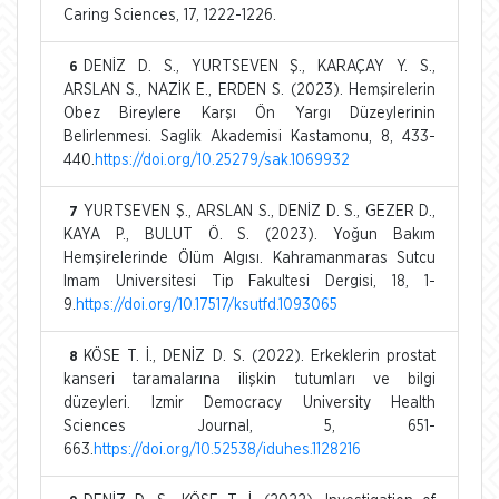
Caring Sciences, 17, 1222-1226.
DENİZ D. S., YURTSEVEN Ş., KARAÇAY Y. S.,
6
ARSLAN S., NAZİK E., ERDEN S. (2023). Hemşirelerin
Obez Bireylere Karşı Ön Yargı Düzeylerinin
Belirlenmesi. Saglik Akademisi Kastamonu, 8, 433-
440.
https://doi.org/10.25279/sak.1069932
YURTSEVEN Ş., ARSLAN S., DENİZ D. S., GEZER D.,
7
KAYA P., BULUT Ö. S. (2023). Yoğun Bakım
Hemşirelerinde Ölüm Algısı. Kahramanmaras Sutcu
Imam Universitesi Tip Fakultesi Dergisi, 18, 1-
9.
https://doi.org/10.17517/ksutfd.1093065
KÖSE T. İ., DENİZ D. S. (2022). Erkeklerin prostat
8
kanseri taramalarına ilişkin tutumları ve bilgi
düzeyleri. Izmir Democracy University Health
Sciences Journal, 5, 651-
663.
https://doi.org/10.52538/iduhes.1128216