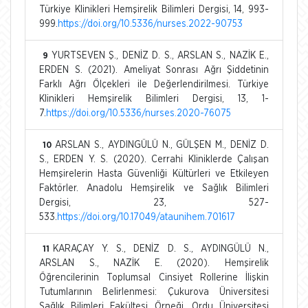
Türkiye Klinikleri Hemşirelik Bilimleri Dergisi, 14, 993-
999.
https://doi.org/10.5336/nurses.2022-90753
YURTSEVEN Ş., DENİZ D. S., ARSLAN S., NAZİK E.,
9
ERDEN S. (2021). Ameliyat Sonrası Ağrı Şiddetinin
Farklı Ağrı Ölçekleri ile Değerlendirilmesi. Türkiye
Klinikleri Hemşirelik Bilimleri Dergisi, 13, 1-
7.
https://doi.org/10.5336/nurses.2020-76075
ARSLAN S., AYDINGÜLÜ N., GÜLŞEN M., DENİZ D.
10
S., ERDEN Y. S. (2020). Cerrahi Kliniklerde Çalışan
Hemşirelerin Hasta Güvenliği Kültürleri ve Etkileyen
Faktörler. Anadolu Hemşirelik ve Sağlık Bilimleri
Dergisi, 23, 527-
533.
https://doi.org/10.17049/ataunihem.701617
KARAÇAY Y. S., DENİZ D. S., AYDINGÜLÜ N.,
11
ARSLAN S., NAZİK E. (2020). Hemşirelik
Öğrencilerinin Toplumsal Cinsiyet Rollerine İlişkin
Tutumlarının Belirlenmesi: Çukurova Üniversitesi
Sağlık Bilimleri Fakültesi Örneği. Ordu Üniversitesi