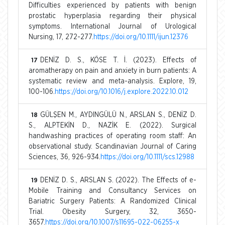
Difficulties experienced by patients with benign
prostatic hyperplasia regarding their physical
symptoms. International Journal of Urological
Nursing, 17, 272-277.
https://doi.org/10.1111/ijun.12376
DENİZ D. S., KÖSE T. İ. (2023). Effects of
17
aromatherapy on pain and anxiety in burn patients: A
systematic review and meta-analysis. Explore, 19,
100-106.
https://doi.org/10.1016/j.explore.2022.10.012
GÜLŞEN M., AYDINGÜLÜ N., ARSLAN S., DENİZ D.
18
S., ALPTEKİN D., NAZİK E. (2022). Surgical
handwashing practices of operating room staff: An
observational study. Scandinavian Journal of Caring
Sciences, 36, 926-934.
https://doi.org/10.1111/scs.12988
DENİZ D. S., ARSLAN S. (2022). The Effects of e-
19
Mobile Training and Consultancy Services on
Bariatric Surgery Patients: A Randomized Clinical
Trial. Obesity Surgery, 32, 3650-
3657.
https://doi.org/10.1007/s11695-022-06255-x