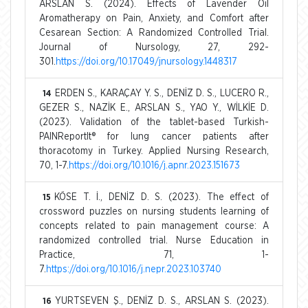
ARSLAN S. (2024). Effects of Lavender Oil
Aromatherapy on Pain, Anxiety, and Comfort after
Cesarean Section: A Randomized Controlled Trial.
Journal of Nursology, 27, 292-
301.
https://doi.org/10.17049/jnursology.1448317
ERDEN S., KARAÇAY Y. S., DENİZ D. S., LUCERO R.,
14
GEZER S., NAZİK E., ARSLAN S., YAO Y., WİLKİE D.
(2023). Validation of the tablet-based Turkish-
PAINReportIt® for lung cancer patients after
thoracotomy in Turkey. Applied Nursing Research,
70, 1-7.
https://doi.org/10.1016/j.apnr.2023.151673
KÖSE T. İ., DENİZ D. S. (2023). The effect of
15
crossword puzzles on nursing students learning of
concepts related to pain management course: A
randomized controlled trial. Nurse Education in
Practice, 71, 1-
7.
https://doi.org/10.1016/j.nepr.2023.103740
YURTSEVEN Ş., DENİZ D. S., ARSLAN S. (2023).
16