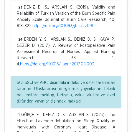
DENİZ D. S., ARSLAN S. (2019). Validity and
23
Reliability of Turkish Version of the Burn Specific Pain
Anxiety Scale. Journal of Burn Care Research, 40,
818-822.
https://doi.org/10.1093/jbcr/irz091
ERDEN Y. S., ARSLAN S., DENİZ D. S., KAYA P.,
24
GEZER D. (2017). A Review of Postoperative Pain
Assessment Records of Nurses. Applied Nursing
Research, 38, 1-
4.
https://doi.org/10.1016/j.apnr.2017.08.003
SCI, SSCI ve AHCI dışındaki indeks ve özler tarafından
taranan Uluslararası dergilerde yayımlanan teknik
not, editöre mektup, tartışma, vaka takdimi ve özet
türünden yayınlar dışındaki makale
GÖKÇE E., DENİZ D. S., ARSLAN S. (2025). The
1
Effect of Lavender Inhalation on Sleep Quality in
Individuals with Coronary Heart Disease: A