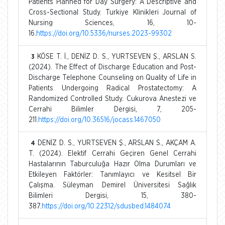
Patients Planned for Day Surgery: A Descriptive and
Cross-Sectional Study. Turkiye Klinikleri Journal of
Nursing Sciences, 16, 10-
16.
https://doi.org/10.5336/nurses.2023-99302
KÖSE T. İ., DENİZ D. S., YURTSEVEN Ş., ARSLAN S.
3
(2024). The Effect of Discharge Education and Post-
Discharge Telephone Counseling on Quality of Life in
Patients Undergoing Radical Prostatectomy: A
Randomized Controlled Study. Cukurova Anestezi ve
Cerrahi Bilimler Dergisi, 7, 205-
211.
https://doi.org/10.36516/jocass.1467050
DENİZ D. S., YURTSEVEN Ş., ARSLAN S., AKÇAM A.
4
T. (2024). Elektif Cerrahi Geçiren Genel Cerrahi
Hastalarının Taburculuğa Hazır Olma Durumları ve
Etkileyen Faktörler: Tanımlayıcı ve Kesitsel Bir
Çalışma. Süleyman Demirel Üniversitesi Sağlık
Bilimleri Dergisi, 15, 380-
387.
https://doi.org/10.22312/sdusbed.1484074