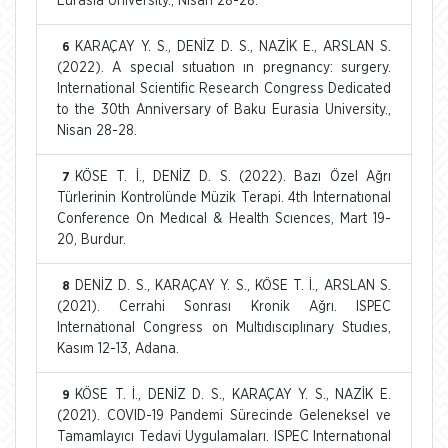
Eurasia University., Nisan 28-28.
KARAÇAY Y. S., DENİZ D. S., NAZİK E., ARSLAN S.
6
(2022). A specıal sıtuatıon ın pregnancy: surgery.
International Scientific Research Congress Dedicated
to the 30th Anniversary of Baku Eurasia University.,
Nisan 28-28.
KÖSE T. İ., DENİZ D. S. (2022). Bazı Özel Ağrı
7
Türlerinin Kontrolünde Müzik Terapi. 4th Internatıonal
Conference On Medıcal & Health Scıences, Mart 19-
20, Burdur.
DENİZ D. S., KARAÇAY Y. S., KÖSE T. İ., ARSLAN S.
8
(2021). Cerrahi Sonrası Kronik Ağrı. ISPEC
Internatıonal Congress on Multıdıscıplınary Studıes,
Kasım 12-13, Adana.
KÖSE T. İ., DENİZ D. S., KARAÇAY Y. S., NAZİK E.
9
(2021). COVID-19 Pandemi Sürecinde Geleneksel ve
Tamamlayıcı Tedavi Uygulamaları. ISPEC Internatıonal