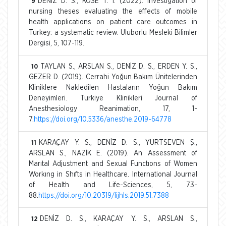
DENİZ D. S., KÖSE T. İ. (2022). Investigation of
9
nursing theses evaluating the effects of mobile
health applications on patient care outcomes in
Turkey: a systematic review. Uluborlu Mesleki Bilimler
Dergisi, 5, 107-119.
TAYLAN S., ARSLAN S., DENİZ D. S., ERDEN Y. S.,
10
GEZER D. (2019). Cerrahi Yoğun Bakım Ünitelerinden
Kliniklere Nakledilen Hastaların Yoğun Bakım
Deneyimleri. Turkiye Klinikleri Journal of
Anesthesiology Reanimation, 17, 1-
7.
https://doi.org/10.5336/anesthe.2019-64778
KARAÇAY Y. S., DENİZ D. S., YURTSEVEN Ş.,
11
ARSLAN S., NAZİK E. (2019). An Assessment of
Marıtal Adjustment and Sexual Functıons of Women
Workıng in Shıfts in Healthcare. International Journal
of Health and Life-Sciences, 5, 73-
88.
https://doi.org/10.20319/lijhls.2019.51.7388
DENİZ D. S., KARAÇAY Y. S., ARSLAN S.,
12