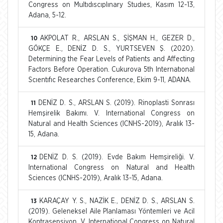
Congress on Multıdıscıplınary Studıes, Kasım 12-13,
Adana, 5-12.
AKPOLAT R., ARSLAN S., ŞİŞMAN H., GEZER D.,
10
GÖKÇE E., DENİZ D. S., YURTSEVEN Ş. (2020).
Determining the Fear Levels of Patients and Affecting
Factors Before Operation. Cukurova 5th Internatıonal
Scıentıfıc Researches Conference, Ekim 9-11, ADANA.
DENİZ D. S., ARSLAN S. (2019). Rinoplasti Sonrası
11
Hemşirelik Bakımı. V. International Congress on
Natural and Health Sciences (ICNHS-2019), Aralık 13-
15, Adana.
DENİZ D. S. (2019). Evde Bakım Hemşireliği. V.
12
International Congress on Natural and Health
Sciences (ICNHS-2019), Aralık 13-15, Adana.
KARAÇAY Y. S., NAZİK E., DENİZ D. S., ARSLAN S.
13
(2019). Geleneksel Aile Planlaması Yöntemleri ve Acil
Kontrasepsiyon. V. International Congress on Natural