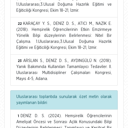
1.Uluslararası,3.Ulusal Doğuma Hazırlık Eğitimi ve
Eğiticiliği Kongresi, Ekim 18-21, İzmir.
KARAÇAY Y. S., DENİZ D. S., ATICI M., NAZİK E.
22
(2018). Hemşirelik Öğrencilerinin Etkin Emzirmeye
Yönelik Bilgi düzeylerinin Belirlenmesi: Nitel Bir
Çalışma. 1.Uluslararası,3.Ulusal Doğuma Hazırlık
Eğitimi ve Eğiticiliği Kongresi, Ekim 18-21, İzmir.
ARSLAN S., DENİZ D. S., AYDINGÜLÜ N. (2018).
23
Yanık Bakımında Kullanılan Tamamlayıcı Tedaviler. II.
Uluslararası Multidisipliner Çalışmaları Kongresi,
Mayıs 4-5, Adana.
Uluslararası toplantıda sunularak özet metin olarak
yayımlanan bildiri
DENİZ D. S. (2024). Hemşirelik Öğrencilerinin
1
Ameliyat Öncesi ve Sonrası Açlık Konusundaki Bilgi
Düzeylerinin Belirlenmesi: Tanımlayıcı ve Kesitsel Bir