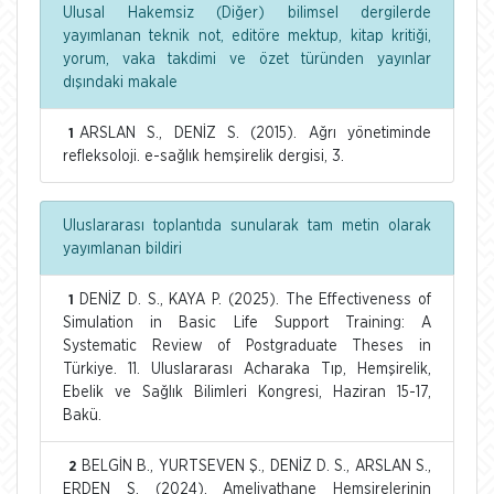
Ulusal Hakemsiz (Diğer) bilimsel dergilerde
yayımlanan teknik not, editöre mektup, kitap kritiği,
yorum, vaka takdimi ve özet türünden yayınlar
dışındaki makale
ARSLAN S., DENİZ S. (2015). Ağrı yönetiminde
1
refleksoloji. e-sağlık hemşirelik dergisi, 3.
Uluslararası toplantıda sunularak tam metin olarak
yayımlanan bildiri
DENİZ D. S., KAYA P. (2025). The Effectiveness of
1
Simulation in Basic Life Support Training: A
Systematic Review of Postgraduate Theses in
Türkiye. 11. Uluslararası Acharaka Tıp, Hemşirelik,
Ebelik ve Sağlık Bilimleri Kongresi, Haziran 15-17,
Bakü.
BELGİN B., YURTSEVEN Ş., DENİZ D. S., ARSLAN S.,
2
ERDEN S. (2024). Ameliyathane Hemşirelerinin