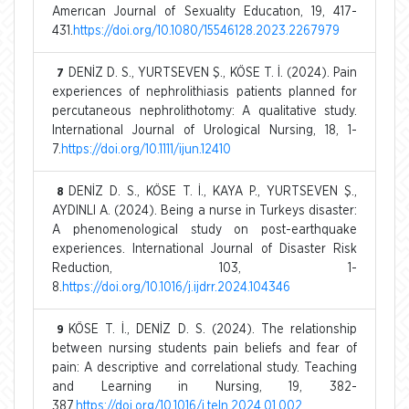
Amerıcan Journal of Sexualıty Educatıon, 19, 417-
431.
https://doi.org/10.1080/15546128.2023.2267979
DENİZ D. S., YURTSEVEN Ş., KÖSE T. İ. (2024). Pain
7
experiences of nephrolithiasis patients planned for
percutaneous nephrolithotomy: A qualitative study.
International Journal of Urological Nursing, 18, 1-
7.
https://doi.org/10.1111/ijun.12410
DENİZ D. S., KÖSE T. İ., KAYA P., YURTSEVEN Ş.,
8
AYDINLI A. (2024). Being a nurse in Turkeys disaster:
A phenomenological study on post-earthquake
experiences. International Journal of Disaster Risk
Reduction, 103, 1-
8.
https://doi.org/10.1016/j.ijdrr.2024.104346
KÖSE T. İ., DENİZ D. S. (2024). The relationship
9
between nursing students pain beliefs and fear of
pain: A descriptive and correlational study. Teaching
and Learning in Nursing, 19, 382-
387.
https://doi.org/10.1016/j.teln.2024.01.002