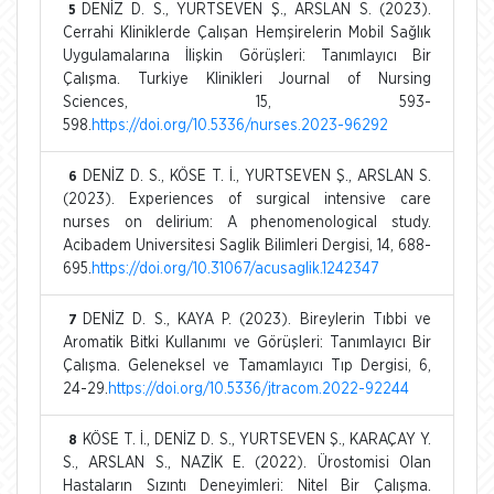
DENİZ D. S., YURTSEVEN Ş., ARSLAN S. (2023).
5
Cerrahi Kliniklerde Çalışan Hemşirelerin Mobil Sağlık
Uygulamalarına İlişkin Görüşleri: Tanımlayıcı Bir
Çalışma. Turkiye Klinikleri Journal of Nursing
Sciences, 15, 593-
598.
https://doi.org/10.5336/nurses.2023-96292
DENİZ D. S., KÖSE T. İ., YURTSEVEN Ş., ARSLAN S.
6
(2023). Experiences of surgical intensive care
nurses on delirium: A phenomenological study.
Acibadem Universitesi Saglik Bilimleri Dergisi, 14, 688-
695.
https://doi.org/10.31067/acusaglik.1242347
DENİZ D. S., KAYA P. (2023). Bireylerin Tıbbi ve
7
Aromatik Bitki Kullanımı ve Görüşleri: Tanımlayıcı Bir
Çalışma. Geleneksel ve Tamamlayıcı Tıp Dergisi, 6,
24-29.
https://doi.org/10.5336/jtracom.2022-92244
KÖSE T. İ., DENİZ D. S., YURTSEVEN Ş., KARAÇAY Y.
8
S., ARSLAN S., NAZİK E. (2022). Ürostomisi Olan
Hastaların Sızıntı Deneyimleri: Nitel Bir Çalışma.