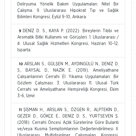
Deliryuma Yönelik Bakım Uygulamaları: Nitel Bir
Çalışma. 9. Uluslararası Hipokrat Tıp ve Sağlık
Bilimleri Kongresi, Eylül 9-10, Ankara.
DENİZ D. S., KAYA P. (2022). Bireylerin Tıbbi ve
9
Aromatik Bitki Kullanımı ve Görüşleri. 1. Uluslararası /
4. Ulusal Sağlık Hizmetleri Kongresi, Haziran 10-12,
Isparta.
ARSLAN S., GÜLŞEN M., AYDINGÜLÜ N., DENİZ D.
10
S., BAYSAL D., NAZİK E. (2019). Ameliyathane
Çalışanlarının Cerrahi El Yıkama Uygulamaları: Bir
Gözlem Çalışması. 3. Uluslararası 11. Ulusal Türk
Cerrahi ve Ameliyathane Hemşireliği Kongresi, Ekim
3-6, İzmir.
ŞİŞMAN H., ARSLAN S., ÖZGEN R., ALPTEKİN D.,
11
GEZER D., GÖKÇE E., DENİZ D. S., YURTSEVEN Ş.
(2018). Cerrahi̇ Öncesi Açlık Süreleri̇ne Göre Bulantı
ve/veya Kusma Semptomlarının Değerlendirilmesi. II.
Uluslararası Multidisipliner Çalışmaları Kongresi,