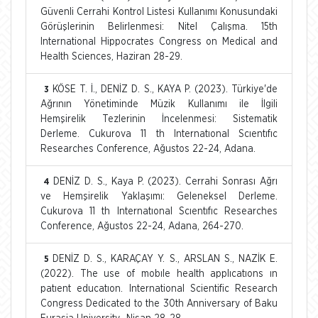
Güvenli Cerrahi Kontrol Listesi Kullanımı Konusundaki
Görüşlerinin Belirlenmesi: Nitel Çalışma. 15th
International Hippocrates Congress on Medical and
Health Sciences, Haziran 28-29.
KÖSE T. İ., DENİZ D. S., KAYA P. (2023). Türkiye'de
3
Ağrının Yönetiminde Müzik Kullanımı ile İlgili
Hemşirelik Tezlerinin İncelenmesi: Sistematik
Derleme. Cukurova 11 th Internatıonal Scıentıfıc
Researches Conference, Ağustos 22-24, Adana.
DENİZ D. S., Kaya P. (2023). Cerrahi Sonrası Ağrı
4
ve Hemşirelik Yaklaşımı: Geleneksel Derleme.
Cukurova 11 th Internatıonal Scıentıfıc Researches
Conference, Ağustos 22-24, Adana, 264-270.
DENİZ D. S., KARAÇAY Y. S., ARSLAN S., NAZİK E.
5
(2022). The use of mobıle health applıcatıons ın
patıent educatıon. International Scientific Research
Congress Dedicated to the 30th Anniversary of Baku