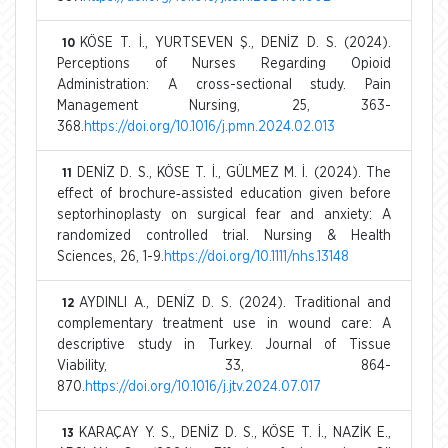
KÖSE T. İ., YURTSEVEN Ş., DENİZ D. S. (2024).
10
Perceptions of Nurses Regarding Opioid
Administration: A cross-sectional study. Pain
Management Nursing, 25, 363-
368.
https://doi.org/10.1016/j.pmn.2024.02.013
DENİZ D. S., KÖSE T. İ., GÜLMEZ M. İ. (2024). The
11
effect of brochure‐assisted education given before
septorhinoplasty on surgical fear and anxiety: A
randomized controlled trial. Nursing & Health
Sciences, 26, 1-9.
https://doi.org/10.1111/nhs.13148
AYDINLI A., DENİZ D. S. (2024). Traditional and
12
complementary treatment use in wound care: A
descriptive study in Turkey. Journal of Tissue
Viability, 33, 864-
870.
https://doi.org/10.1016/j.jtv.2024.07.017
KARAÇAY Y. S., DENİZ D. S., KÖSE T. İ., NAZİK E.,
13