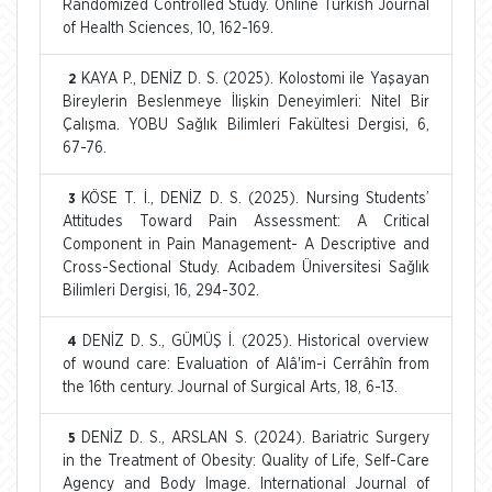
Randomized Controlled Study. Online Turkish Journal
of Health Sciences, 10, 162-169.
KAYA P., DENİZ D. S. (2025). Kolostomi ile Yaşayan
2
Bireylerin Beslenmeye İlişkin Deneyimleri: Nitel Bir
Çalışma. YOBU Sağlık Bilimleri Fakültesi Dergisi, 6,
67-76.
KÖSE T. İ., DENİZ D. S. (2025). Nursing Students’
3
Attitudes Toward Pain Assessment: A Critical
Component in Pain Management- A Descriptive and
Cross-Sectional Study. Acıbadem Üniversitesi Sağlık
Bilimleri Dergisi, 16, 294-302.
DENİZ D. S., GÜMÜŞ İ. (2025). Historical overview
4
of wound care: Evaluation of Alâ'im-i Cerrâhîn from
the 16th century. Journal of Surgical Arts, 18, 6-13.
DENİZ D. S., ARSLAN S. (2024). Bariatric Surgery
5
in the Treatment of Obesity: Quality of Life, Self-Care
Agency and Body Image. International Journal of