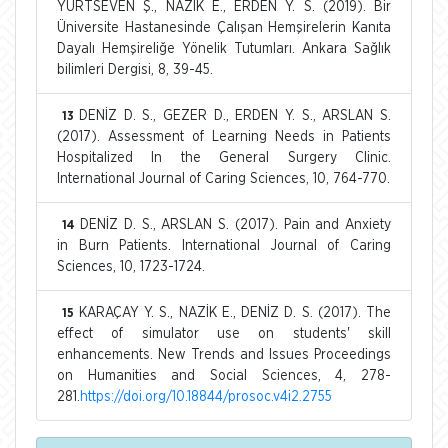
YURTSEVEN Ş., NAZİK E., ERDEN Y. S. (2019). Bir
Üniversite Hastanesinde Çalışan Hemşirelerin Kanıta
Dayalı Hemşireliğe Yönelik Tutumları. Ankara Sağlık
bilimleri Dergisi, 8, 39-45.
DENİZ D. S., GEZER D., ERDEN Y. S., ARSLAN S.
13
(2017). Assessment of Learning Needs in Patients
Hospitalized In the General Surgery Clinic.
International Journal of Caring Sciences, 10, 764-770.
DENİZ D. S., ARSLAN S. (2017). Pain and Anxiety
14
in Burn Patients. International Journal of Caring
Sciences, 10, 1723-1724.
KARAÇAY Y. S., NAZİK E., DENİZ D. S. (2017). The
15
effect of simulator use on students' skill
enhancements. New Trends and Issues Proceedings
on Humanities and Social Sciences, 4, 278-
281.
https://doi.org/10.18844/prosoc.v4i2.2755