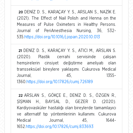
DENİZ D. S., KARAÇAY Y. S., ARSLAN S., NAZİK E.
20
(2021). The Effect of Nail Polish and Henna on the
Measures of Pulse Oximeters in Healthy Persons.
Journal of PeriAnesthesia Nursing, 36, 532-
535.
https://doi.org/10.1016/j.jopan.2020.10.013
DENİZ D. S., KARAÇAY Y. S., ATICI M., ARSLAN S.
21
(2020). Plastik cerrahi servisinde çalışan
hemşirelerin cinsiyet değiştirme ameliyatı olan
transseksüel bireylere yaklaşımı. Cukurova Medical
Journal, 45, 1355-
1360.
https://doi.org/10.17826/cumj.726189
ARSLAN S., GÖKÇE E., DENİZ D. S., ÖZGEN R.,
22
ŞİŞMAN H., BAYSAL D., GEZER D. (2020).
Kardiyovasküler hastalığı olan bireylerde tamamlayıcı
ve alternatif tıp yöntemlerinin kullanımı. Cukurova
Medical Journal, 45, 1644-
1652.
https://doi.org/10.17826/cumj.833693