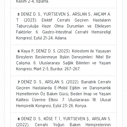
Kasım 2-4, Isparta.
DENİZ D. S., YURTSEVEN Ş., ARSLAN S., AKÇAM A.
5
T. (2023). Elektif Cerrahi Geçiren Hastaların
Taburculuğa Hazır Olma Durumları ve Etkileyen
Faktörler. 6. Gastro-IntestInal CerrahI HemsirelIgI
KongresI, Eylül 21-24, Adana.
Kaya P., DENİZ D. S. (2023). Kolostomi ile Yaşayan
6
Bireylerin Beslenmeye İlişkin Deneyimleri: Nitel Bir
Çalışma. 6. Uluslararası Sağlık Bilimleri ve Yaşam
Kongresi, Mart 2-5, Burdur, 267-267.
DENİZ D. S., ARSLAN S. (2022). Bariatrik Cerrahi
7
Geçiren Hastalarda E-Mobil Eğitim ve Danışmanlık
Hizmetlerinin Öz Bakım Gücü, Beden İmajı ve Yaşam
Kalitesi Üzerine Etkisi. 7. Uluslararası 18. Ulusal
Hemşirelik Kongresi, Eylül 23-26, Konya.
DENİZ D. S., KÖSE T. İ., YURTSEVEN Ş., ARSLAN S.
8
(2022). Cerrahi Yoğun Bakım Hemşirelerinin