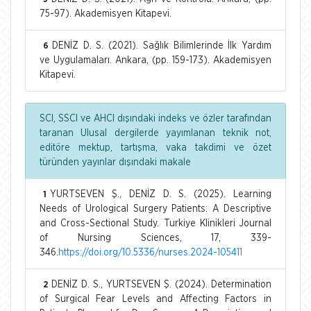
75-97). Akademisyen Kitapevi.
DENİZ D. S. (2021). Sağlık Bilimlerinde İlk Yardım
6
ve Uygulamaları. Ankara, (pp. 159-173). Akademisyen
Kitapevi.
SCI, SSCI ve AHCI dışındaki indeks ve özler tarafından
taranan Ulusal dergilerde yayımlanan teknik not,
editöre mektup, tartışma, vaka takdimi ve özet
türünden yayınlar dışındaki makale
YURTSEVEN Ş., DENİZ D. S. (2025). Learning
1
Needs of Urological Surgery Patients: A Descriptive
and Cross-Sectional Study. Turkiye Klinikleri Journal
of Nursing Sciences, 17, 339-
346.
https://doi.org/10.5336/nurses.2024-105411
DENİZ D. S., YURTSEVEN Ş. (2024). Determination
2
of Surgical Fear Levels and Affecting Factors in