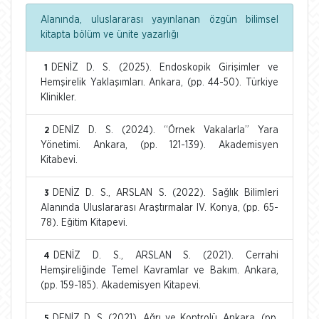
Alanında, uluslararası yayınlanan özgün bilimsel
kitapta bölüm ve ünite yazarlığı
DENİZ D. S. (2025). Endoskopik Girişimler ve
1
Hemşirelik Yaklaşımları. Ankara, (pp. 44-50). Türkiye
Klinikler.
DENİZ D. S. (2024). “Örnek Vakalarla” Yara
2
Yönetimi. Ankara, (pp. 121-139). Akademisyen
Kitabevi.
DENİZ D. S., ARSLAN S. (2022). Sağlık Bilimleri
3
Alanında Uluslararası Araştırmalar IV. Konya, (pp. 65-
78). Eğitim Kitapevi.
DENİZ D. S., ARSLAN S. (2021). Cerrahi
4
Hemşireliğinde Temel Kavramlar ve Bakım. Ankara,
(pp. 159-185). Akademisyen Kitapevi.
DENİZ D. S. (2021). Ağrı ve Kontrolü. Ankara, (pp.
5