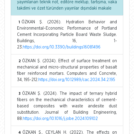
yayımlanan teknik not, editöre mektup, tartışma, vaka
takdimi ve özet türünden yayınlar dışındaki makale
ÖZKAN Ş. (2026). Hydration Behavior and
1
Environmental–Economic Performance of Portland
Cement Incorporating Particle Board Waste Sludge.
Buildings, 16, 1-
23.
https://doi.org/10.3390/buildings16081496
ÖZKAN Ş. (2024). Effect of surface treatment on
2
mechanical and micro-structural properties of basalt
fiber reinforced mortars. Computers and Concrete,
34, 195-212.
https://doi.org/10.12989/cac.2024.34.2.195
ÖZKAN Ş. (2024). The impact of ternary hybrid
3
fibers on the mechanical characteristics of cement-
based composites with waste andesite dust
substitution. Journal of Building Engineering,
88.
https://doi.org/10.1016/j.jobe.2024.109102
ÖZKAN Ş., CEYLAN H. (2022). The effects on
4