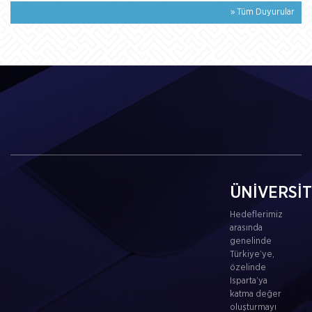
» Tüm Duyurular
ÜNİVERSİ
Hedeflerimiz
arasında
genelinde
Türkiye’ye,
özelinde
Isparta’ya
katma değer
oluşturmayı