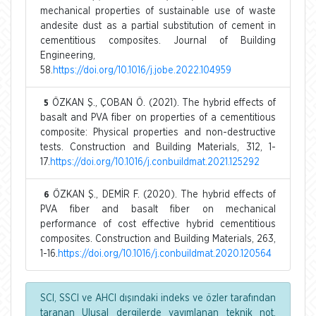
mechanical properties of sustainable use of waste
andesite dust as a partial substitution of cement in
cementitious composites. Journal of Building
Engineering,
58.
https://doi.org/10.1016/j.jobe.2022.104959
ÖZKAN Ş., ÇOBAN Ö. (2021). The hybrid effects of
5
basalt and PVA fiber on properties of a cementitious
composite: Physical properties and non-destructive
tests. Construction and Building Materials, 312, 1-
17.
https://doi.org/10.1016/j.conbuildmat.2021.125292
ÖZKAN Ş., DEMİR F. (2020). The hybrid effects of
6
PVA fiber and basalt fiber on mechanical
performance of cost effective hybrid cementitious
composites. Construction and Building Materials, 263,
1-16.
https://doi.org/10.1016/j.conbuildmat.2020.120564
SCI, SSCI ve AHCI dışındaki indeks ve özler tarafından
taranan Ulusal dergilerde yayımlanan teknik not,