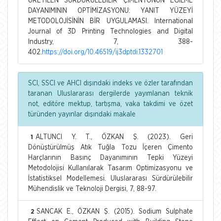
ÜRETİLEN SÜRDÜRÜLEBİLİR ÇİMENTONUN EĞİLME
DAYANIMININ OPTİMİZASYONU: YANIT YÜZEYİ
METODOLOJİSİNİN BİR UYGULAMASI. International
Journal of 3D Printing Technologies and Digital
Industry, 7, 388-
402.
https://doi.org/10.46519/ij3dptdi.1332701
SCI, SSCI ve AHCI dışındaki indeks ve özler tarafından
taranan Uluslararası dergilerde yayımlanan teknik
not, editöre mektup, tartışma, vaka takdimi ve özet
türünden yayınlar dışındaki makale
ALTUNCI Y. T., ÖZKAN Ş. (2023). Geri
1
Dönüştürülmüş Atık Tuğla Tozu İçeren Çimento
Harçlarının Basınç Dayanımının Tepki Yüzeyi
Metodolojisi Kullanılarak Tasarım Optimizasyonu ve
İstatistiksel Modellemesi. Uluslararası Sürdürülebilir
Mühendislik ve Teknoloji Dergisi, 7, 88-97.
SANCAK E., ÖZKAN Ş. (2015). Sodium Sulphate
2