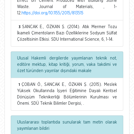
Effect on Cement Produced with Building Stone
Waste. Journal of Materials, , 1-
12.
https://doi.org/10.1155/2015/813515
SANCAK E., ÖZKAN Ş. (2014). Atık Mermer Tozu
3
İkameli Çimentoların Bazı Özelliklerine Sodyum Sülfat
Çözeltisinin Etkisi. SDU International Science, 6, 1-14.
Ulusal Hakemli dergilerde yayımlanan teknik not,
editöre mektup, kitap kritiği, yorum, vaka takdimi ve
özet türünden yayınlar dışındaki makale
ÇOBAN Ö., SANCAK E., ÖZKAN Ş. (2015). Meslek
1
Yüksek Okullarında İşyeri Eğitimine Dayalı Kentsel
Dönüşüm Teknikerliği Bölümlerinin Kurulması ve
Önemi. SDÜ Teknik Bilimler Dergisi, .
Uluslararası toplantıda sunularak tam metin olarak
yayımlanan bildiri