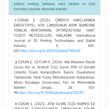
editöre mektup, tartışma, vaka takdimi ve özet
türünden yayınlar dışındaki makale
ÖZKAN Ş. (2025). ÇİMENTO HARÇLARINDA
1
ENDÜSTRİYEL ATIK ÇAMURUNUN KISMİ İKAMESİNE
YÖNELİK PERFORMANS OPTİMİZASYONU: YANIT
YÜZEYİ METODOLOJİSİ YAKLAŞIMI. International
Journal of 3D Printing Technologies and Digital
Industry, 9, 656-
667.
https://doi.org/10.46519/ij3dptdi.1786643
ÖZKAN Ş., CEYLAN H. (2024). Atık Malzeme Olarak
2
Uçucu Kül ve Andezit Tozu İçeren PVA Lif Donatılı
Çimento Esaslı Kompozitlerin Basınç Dayanımının
Tahmininde Yanıt Yüzey Metodolojisinin Kullanılması.
Afyon Kocatepe Üniversitesi Fen ve Mühendislik
Bilimleri Dergisi, 24, 103-
116.
https://doi.org/10.35414/akufemubid.1325417
ÖZKAN Ş. (2023). ATIK OLİVİN TOZU İKAMESİ İLE
3