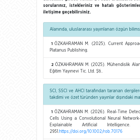
sorularınız, istekleriniz ve hatalı gösterim
iletişime geçebilirsiniz.
Alanında, uluslararası yayınlanan özgün bilimse
ÖZKAHRAMAN M. (2025). Current Approach
1
Platanus Publishing.
ÖZKAHRAMAN M. (2025). Mühendislik Alanınd
2
Eğitim Yayınevi Tic. Ltd. Şti..
SCI, SSCI ve AHCI tarafından taranan dergiler
takdimi ve özet türünden yayınlar dışındaki m
ÖZKAHRAMAN M. (2026). Real‐Time Detecti
1
Cells Using a Convolutional Neural Network‐
Explainable Artificial Intellige
2951.
https://doi.org/10.1002/rob.70176