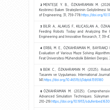
MENTEŞE Y. B., ÖZKAHRAMAN M. (2026).
2
Kestirimci Bakım Stratejilerinin Geliştirilmes
of Engineering, 31, 759-778.
https://doi.org/10
BİLİR A., ALAKUŞ F., KILIÇASLAN A., ÖZ
3
Feeding Robots Today and Analyzing the Co
Engineering and Innovative Research, 7, 39-4
ERBİL M. E., ÖZKAHRAMAN M., BAYRAKÇI H
4
Evaluation of Various Maze Solving Algorith
Fırat Üniversitesi Mühendislik Bilimleri Dergisi, 
BEIK C., ÖZKAHRAMAN M. (2025). Roboti
5
Tasarımı ve Uygulaması. International Journal 
141.
https://doi.org/10.46519/ij3dptdi.1595180
ÖZKAHRAMAN M. (2025). Comprehensiv
6
Advanced Simulation Techniques. Süleyman De
210-219.
https://doi.org/10.19113/sdufenbed.163