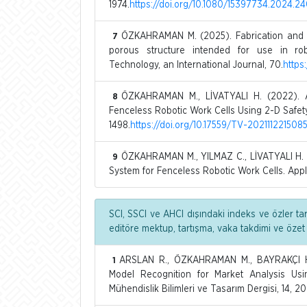
1974.
https://doi.org/10.1080/15397734.2024.
ÖZKAHRAMAN M. (2025). Fabrication and 
7
porous structure intended for use in rob
Technology, an International Journal, 70.
https
ÖZKAHRAMAN M., LİVATYALI H. (2022). Arti
8
Fenceless Robotic Work Cells Using 2-D Safety
1498.
https://doi.org/10.17559/TV-202111221508
ÖZKAHRAMAN M., YILMAZ C., LİVATYALI H. (
9
System for Fenceless Robotic Work Cells. Appli
SCI, SSCI ve AHCI dışındaki indeks ve özler ta
editöre mektup, tartışma, vaka takdimi ve özet
ARSLAN R., ÖZKAHRAMAN M., BAYRAKÇI H.
1
Model Recognition for Market Analysis Us
Mühendislik Bilimleri ve Tasarım Dergisi, 14, 2