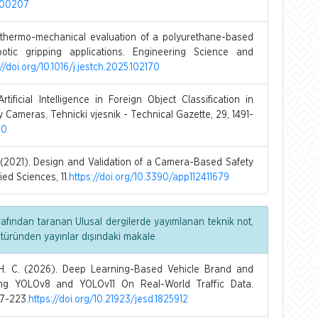
2400207
thermo-mechanical evaluation of a polyurethane-based
otic gripping applications. Engineering Science and
://doi.org/10.1016/j.jestch.2025.102170
ficial Intelligence in Foreign Object Classification in
 Cameras. Tehnicki vjesnik - Technical Gazette, 29, 1491-
50
2021). Design and Validation of a Camera-Based Safety
ed Sciences, 11.
https://doi.org/10.3390/app112411679
rafından taranan Ulusal dergilerde yayımlanan teknik not,
 türünden yayınlar dışındaki makale
 C. (2026). Deep Learning-Based Vehicle Brand and
ing YOLOv8 and YOLOv11 On Real-World Traffic Data.
07-223.
https://doi.org/10.21923/jesd.1825912