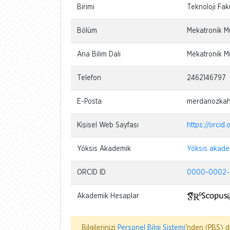
Birimi
Teknoloji Fak
Bölüm
Mekatronik M
Ana Bilim Dalı
Mekatronik Mü
Telefon
2462146797
E-Posta
merdanozkah
Kişisel Web Sayfası
https://orci
Yöksis Akademik
Yöksis akade
ORCID ID
0000-0002-
Akademik Hesaplar
Bilgilerinizi
Personel Bilgi Sistemi
'nden (PBS) dü