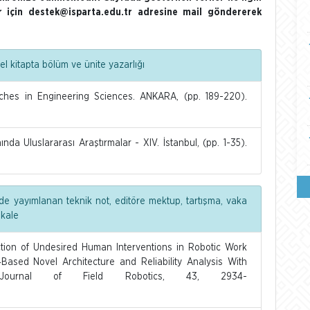
ler için destek@isparta.edu.tr adresine mail göndererek
l kitapta bölüm ve ünite yazarlığı
es in Engineering Sciences. ANKARA, (pp. 189-220).
a Uluslararası Araştırmalar - XIV. İstanbul, (pp. 1-35).
de yayımlanan teknik not, editöre mektup, tartışma, vaka
akale
on of Undesired Human Interventions in Robotic Work
Based Novel Architecture and Reliability Analysis With
nce. Journal of Field Robotics, 43, 2934-