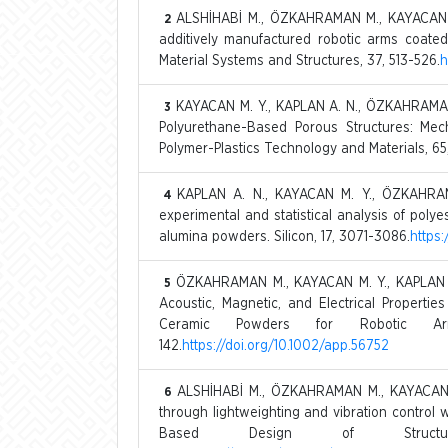
ALSHİHABİ M., ÖZKAHRAMAN M., KAYACAN M.
2
additively manufactured robotic arms coated
Material Systems and Structures, 37, 513-526.
h
KAYACAN M. Y., KAPLAN A. N., ÖZKAHRAMAN 
3
Polyurethane-Based Porous Structures: Mec
Polymer-Plastics Technology and Materials, 65
KAPLAN A. N., KAYACAN M. Y., ÖZKAHRA
4
experimental and statistical analysis of polye
alumina powders. Silicon, 17, 3071-3086.
https
ÖZKAHRAMAN M., KAYACAN M. Y., KAPLAN A.
5
Acoustic, Magnetic, and Electrical Properti
Ceramic Powders for Robotic Ar
142.
https://doi.org/10.1002/app.56752
ALSHİHABİ M., ÖZKAHRAMAN M., KAYACAN M. 
6
through lightweighting and vibration control 
Based Design of Struct