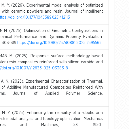
 Y. (2026). Experimental modal analysis of optimized
 with ceramic powders and resin. Journal of Intelligent
ttps://doi.org/10.1177/1045389X251412113
M. (2025). Optimization of Geometric Configurations in
hanical Performance and Dynamic Property Evaluation.
, 303-319.
https://doi.org/10.1080/25740881.2025.2595562
MAN M. (2025). Response surface methodology-based
ster resin composites reinforced with silicon carbide and
://doi.org/10.1007/s12633-025-03383-8
 N. (2025). Experimental Characterization of Thermal,
es of Additive Manufactured Composites Reinforced With
ms. Journal of Applied Polymer Science,
Y. (2025). Enhancing the reliability of a robotic arm
with modal analysis and topology optimization. Mechanics
ures and Machines, 53, 1950-