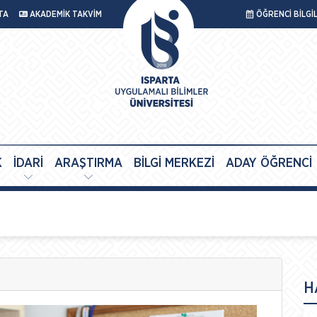
TA
AKADEMİK TAKVİM
ÖĞRENCİ BİLGİ
K
İDARİ
ARAŞTIRMA
BİLGİ MERKEZİ
ADAY ÖĞRENCİ
H