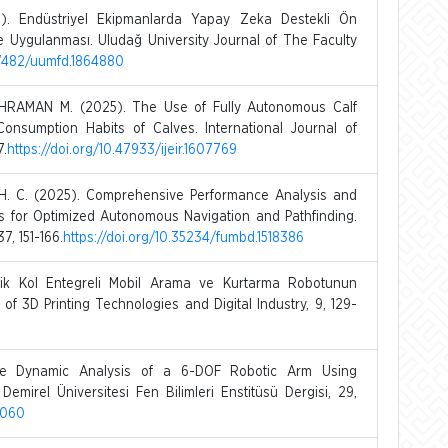
 Endüstriyel Ekipmanlarda Yapay Zeka Destekli Ön
i Ve Uygulanması. Uludağ University Journal of The Faculty
.17482/uumfd.1864880
KAHRAMAN M. (2025). The Use of Fully Autonomous Calf
nsumption Habits of Calves. International Journal of
7.
https://doi.org/10.47933/ijeir.1607769
. C. (2025). Comprehensive Performance Analysis and
ms for Optimized Autonomous Navigation and Pathfinding.
37, 151-166.
https://doi.org/10.35234/fumbd.1518386
k Kol Entegreli Mobil Arama ve Kurtarma Robotunun
of 3D Printing Technologies and Digital Industry, 9, 129-
e Dynamic Analysis of a 6-DOF Robotic Arm Using
mirel Üniversitesi Fen Bilimleri Enstitüsü Dergisi, 29,
0060