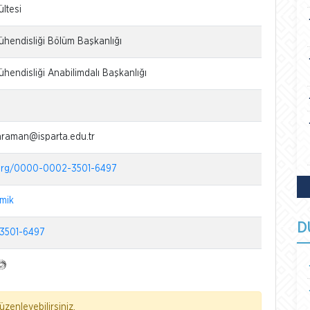
ültesi
ühendisliği Bölüm Başkanlığı
hendisliği Anabilimdalı Başkanlığı
raman@isparta.edu.tr
d.org/0000-0002-3501-6497
mik
D
3501-6497
zenleyebilirsiniz.