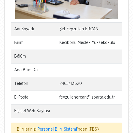
Adı Soyadı
Şef Feyzullah ERCAN
Birimi
Keçiborlu Meslek Yüksekokulu
Bölüm
Ana Bilim Dalı
Telefon
2465413620
E-Posta
feyzullahercan@isparta.edu.tr
Kişisel Web Sayfası
Bilgilerinizi
Personel Bilgi Sistemi
'nden (PBS)