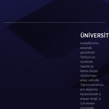
ÜNİVERSİ
Hedeflerimiz
arasında
genelinde
Türkiye’ye,
özelinde
Isparta’ya
katma değer
oluşturmayı
amaç edindik.
Öğrencilerimize
artı değerler
kazandırarak iş
arayan değil, iş
için aranan
elemanlar