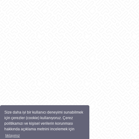
Size daha iyi bir kullanıcı deneyimi sunabilmek
için çerezler (cookie) kullanıyoruz. Çerez
politikamızı ve kişisel verilerin korunması
hakkında açıklama metnini incelemek için
tıklayınız