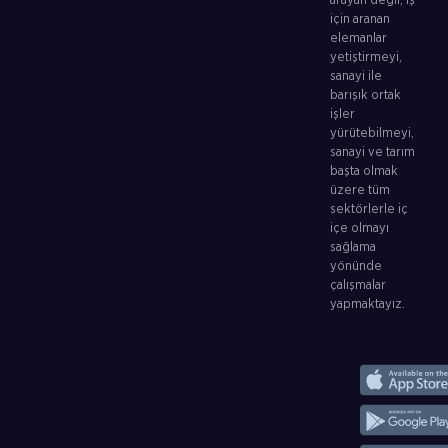
arayan değil, iş
için aranan
elemanlar
yetiştirmeyi,
sanayi ile
barışık ortak
işler
yürütebilmeyi,
sanayi ve tarım
başta olmak
üzere tüm
sektörlerle iç
içe olmayı
sağlama
yönünde
çalışmalar
yapmaktayız.