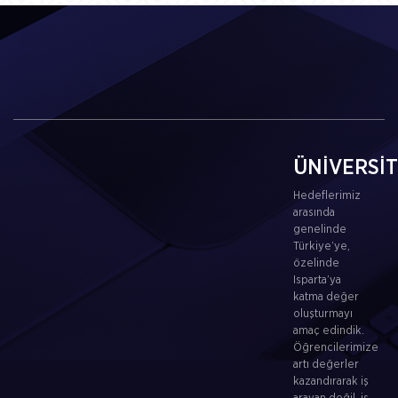
ÜNİVERSİ
Hedeflerimiz
arasında
genelinde
Türkiye’ye,
özelinde
Isparta’ya
katma değer
oluşturmayı
amaç edindik.
Öğrencilerimize
artı değerler
kazandırarak iş