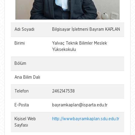
Adı Soyadı
Bilgisayar İşletmeni Bayram KAPLAN
Birimi
Yalvaç Teknik Bilimler Meslek
Yüksekokulu
Bölüm
Ana Bilim Dalı
Telefon
2462147538
E-Posta
bayramkaplan@isparta.edu.tr
Kişisel Web
http://wwwbayramkaplan.sdu.edu.tr
Sayfası