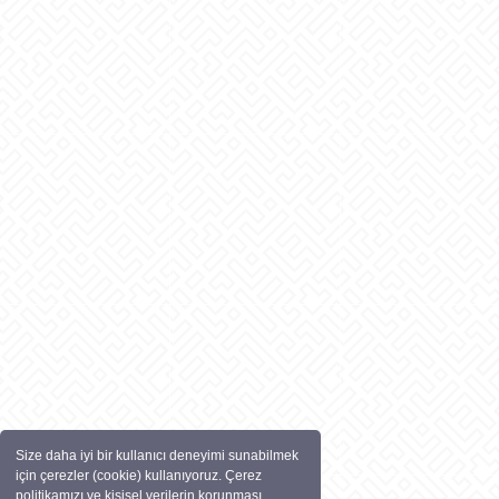
Size daha iyi bir kullanıcı deneyimi sunabilmek
için çerezler (cookie) kullanıyoruz. Çerez
politikamızı ve kişisel verilerin korunması