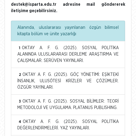
destek@isparta.edu.tr adresine mail göndererek
iletişime geçebilirsiniz.
Alanında, uluslararası yayınlanan özgün bilimsel
kitapta bölüm ve ünite yazarlığı
OKTAY A. F. G. (2025). SOSYAL POLİTİKA
1
ALANINDA ULUSLARARASI DERLEME ARAŞTIRMA VE
ÇALIŞMALAR. SERÜVEN YAYINLARI.
OKTAY A. F. G. (2025). GÖÇ YÖNETİMİ: EŞİKTEKİ
2
İNSANLIK, ULUSÖTESİ KRİZLER VE ÇÖZÜMLER.
ÖZGÜR YAYINLARI.
OKTAY A. F. G. (2025). SOSYAL BİLİMLER: TEORİ
3
METODOLOJİ VE UYGULAMA. PLATANUS PUBLISHING.
OKTAY A. F. G. (2025). SOSYAL POLİTİKA
4
DEĞERLENDİRMELERİ. YAZ YAYINLARI.