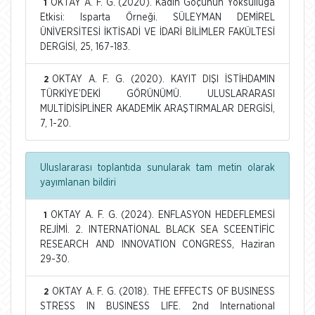
OKTAY A. F. G. (2020). Kadın Göçünün Yoksulluğa
1
Etkisi: Isparta Örneği. SÜLEYMAN DEMİREL
ÜNİVERSİTESİ İKTİSADİ VE İDARİ BİLİMLER FAKÜLTESİ
DERGİSİ, 25, 167-183.
OKTAY A. F. G. (2020). KAYIT DIŞI İSTİHDAMIN
2
TÜRKİYE’DEKİ GÖRÜNÜMÜ. ULUSLARARASI
MULTİDİSİPLİNER AKADEMİK ARAŞTIRMALAR DERGİSİ,
7, 1-20.
Uluslararası toplantıda sunularak tam metin olarak
yayımlanan bildiri
OKTAY A. F. G. (2024). ENFLASYON HEDEFLEMESİ
1
REJİMİ. 2. INTERNATİONAL BLACK SEA SCEENTİFİC
RESEARCH AND INNOVATION CONGRESS, Haziran
29-30.
OKTAY A. F. G. (2018). THE EFFECTS OF BUSINESS
2
STRESS IN BUSINESS LIFE. 2nd International