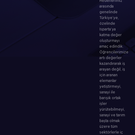
Hedeflerimiz
arasında
genelinde
Türkiye’ye,
özelinde
Isparta’ya
katma değer
oluşturmayı
amaç edindik.
Öğrencilerimize
artı değerler
kazandırarak iş
arayan değil, iş
için aranan
elemanlar
yetiştirmeyi,
sanayi ile
barışık ortak
işler
yürütebilmeyi,
sanayi ve tarım
başta olmak
üzere tüm
sektörlerle iç