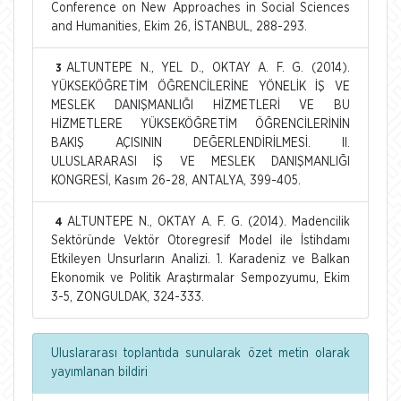
Conference on New Approaches in Social Sciences
and Humanities, Ekim 26, İSTANBUL, 288-293.
ALTUNTEPE N., YEL D., OKTAY A. F. G. (2014).
3
YÜKSEKÖĞRETİM ÖĞRENCİLERİNE YÖNELİK İŞ VE
MESLEK DANIŞMANLIĞI HİZMETLERİ VE BU
HİZMETLERE YÜKSEKÖĞRETİM ÖĞRENCİLERİNİN
BAKIŞ AÇISININ DEĞERLENDİRİLMESİ. II.
ULUSLARARASI İŞ VE MESLEK DANIŞMANLIĞI
KONGRESİ, Kasım 26-28, ANTALYA, 399-405.
ALTUNTEPE N., OKTAY A. F. G. (2014). Madencilik
4
Sektöründe Vektör Otoregresif Model ile İstihdamı
Etkileyen Unsurların Analizi. 1. Karadeniz ve Balkan
Ekonomik ve Politik Araştırmalar Sempozyumu, Ekim
3-5, ZONGULDAK, 324-333.
Uluslararası toplantıda sunularak özet metin olarak
yayımlanan bildiri