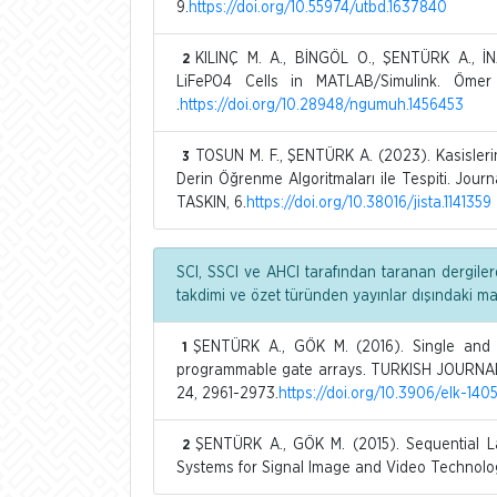
9.
https://doi.org/10.55974/utbd.1637840
KILINÇ M. A., BİNGÖL O., ŞENTÜRK A., İ
2
LiFePO4 Cells in MATLAB/Simulink. Ömer Ha
.
https://doi.org/10.28948/ngumuh.1456453
TOSUN M. F., ŞENTÜRK A. (2023). Kasisleri
3
Derin Öğrenme Algoritmaları ile Tespiti. Journ
TASKIN, 6.
https://doi.org/10.38016/jista.1141359
SCI, SSCI ve AHCI tarafından taranan dergiler
takdimi ve özet türünden yayınlar dışındaki m
ŞENTÜRK A., GÖK M. (2016). Single and mul
1
programmable gate arrays. TURKISH JOURN
24, 2961-2973.
https://doi.org/10.3906/elk-140
ŞENTÜRK A., GÖK M. (2015). Sequential La
2
Systems for Signal Image and Video Technology