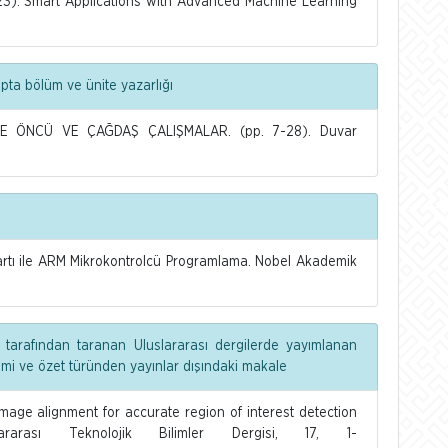
3). Smart Applications with Advanced Machine Learning
apta bölüm ve ünite yazarlığı
DE ÖNCÜ VE ÇAĞDAŞ ÇALIŞMALAR. (pp. 7-28). Duvar
tı ile ARM Mikrokontrolcü Programlama. Nobel Akademik
 tarafından taranan Uluslararası dergilerde yayımlanan
dimi ve özet türünden yayınlar dışındaki makale
age alignment for accurate region of interest detection
rası Teknolojik Bilimler Dergisi, 17, 1-