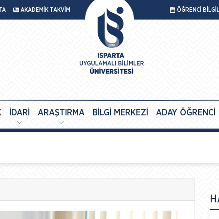
TA
AKADEMİK TAKVİM
ÖĞRENCİ BİLGİ
K
İDARİ
ARAŞTIRMA
BİLGİ MERKEZİ
ADAY ÖĞRENCİ
H