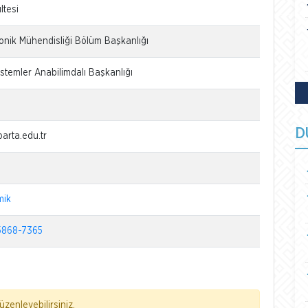
ltesi
ronik Mühendisliği Bölüm Başkanlığı
stemler Anabilimdalı Başkanlığı
D
arta.edu.tr
mik
868-7365
zenleyebilirsiniz.