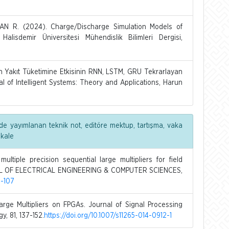
NAN R. (2024). Charge/Discharge Simulation Models of
lisdemir Üniversitesi Mühendislik Bilimleri Dergisi,
n Yakıt Tüketimine Etkisinin RNN, LSTM, GRU Tekrarlayan
al of Intelligent Systems: Theory and Applications, Harun
de yayımlanan teknik not, editöre mektup, tartışma, vaka
akale
tiple precision sequential large multipliers for field
AL OF ELECTRICAL ENGINEERING & COMPUTER SCIENCES,
5-107
rge Multipliers on FPGAs. Journal of Signal Processing
, 81, 137-152.
https://doi.org/10.1007/s11265-014-0912-1