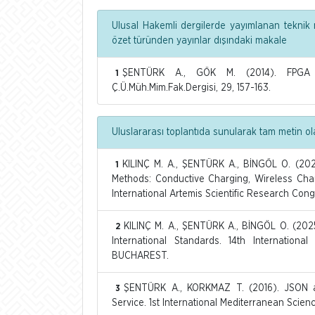
Ulusal Hakemli dergilerde yayımlanan teknik n
özet türünden yayınlar dışındaki makale
ŞENTÜRK A., GÖK M. (2014). FPGA l
1
Ç.Ü.Müh.Mim.Fak.Dergisi, 29, 157-163.
Uluslararası toplantıda sunularak tam metin ol
KILINÇ M. A., ŞENTÜRK A., BİNGÖL O. (202
1
Methods: Conductive Charging, Wireless Char
International Artemis Scientific Research Co
KILINÇ M. A., ŞENTÜRK A., BİNGÖL O. (2025
2
International Standards. 14th Internationa
BUCHAREST.
ŞENTÜRK A., KORKMAZ T. (2016). JSON 
3
Service. 1st International Mediterranean Scie