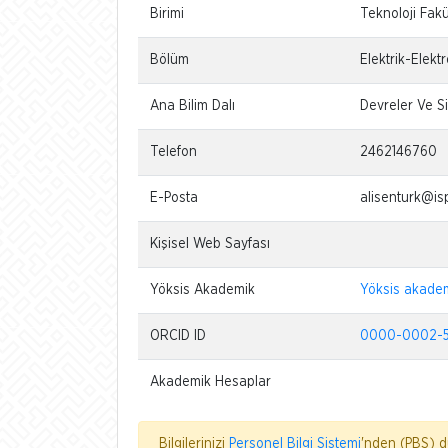
Birimi
Teknoloji Fakü
Bölüm
Elektrik-Elekt
Ana Bilim Dalı
Devreler Ve Si
Telefon
2462146760
E-Posta
alisenturk@isp
Kişisel Web Sayfası
Yöksis Akademik
Yöksis akade
ORCID ID
0000-0002-5
Akademik Hesaplar
Bilgilerinizi
Personel Bilgi Sistemi
'nden (PBS) dü