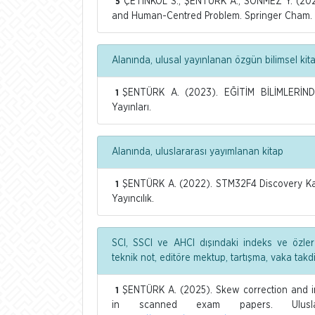
ÇETİNKOL S., ŞENTÜRK A., SÖNMEZ Y. (202
5
and Human-Centred Problem. Springer Cham.
Alanında, ulusal yayınlanan özgün bilimsel kit
ŞENTÜRK A. (2023). EĞİTİM BİLİMLERİN
1
Yayınları.
Alanında, uluslararası yayımlanan kitap
ŞENTÜRK A. (2022). STM32F4 Discovery Kar
1
Yayıncılık.
SCI, SSCI ve AHCI dışındaki indeks ve özler
teknik not, editöre mektup, tartışma, vaka tak
ŞENTÜRK A. (2025). Skew correction and im
1
in scanned exam papers. Uluslara