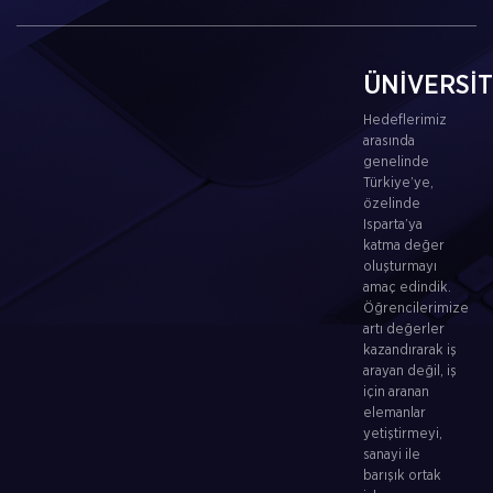
ÜNİVERSİ
Hedeflerimiz
arasında
genelinde
Türkiye’ye,
özelinde
Isparta’ya
katma değer
oluşturmayı
amaç edindik.
Öğrencilerimize
artı değerler
kazandırarak iş
arayan değil, iş
için aranan
elemanlar
yetiştirmeyi,
sanayi ile
barışık ortak