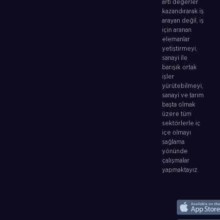
artı değerler
kazandırarak iş
arayan değil, iş
için aranan
elemanlar
yetiştirmeyi,
sanayi ile
barışık ortak
işler
yürütebilmeyi,
sanayi ve tarım
başta olmak
üzere tüm
sektörlerle iç
içe olmayı
sağlama
yönünde
çalışmalar
yapmaktayız.