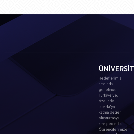
ÜNİVERSİ
Hedeflerimiz
arasında
genelinde
Türkiye’ye,
özelinde
Isparta’ya
katma değer
oluşturmayı
amaç edindik.
Öğrencilerimize