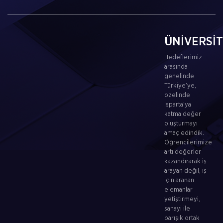
ÜNİVERSİ
Hedeflerimiz
arasında
genelinde
Türkiye’ye,
özelinde
Isparta’ya
katma değer
oluşturmayı
amaç edindik.
Öğrencilerimize
artı değerler
kazandırarak iş
arayan değil, iş
için aranan
elemanlar
yetiştirmeyi,
sanayi ile
barışık ortak