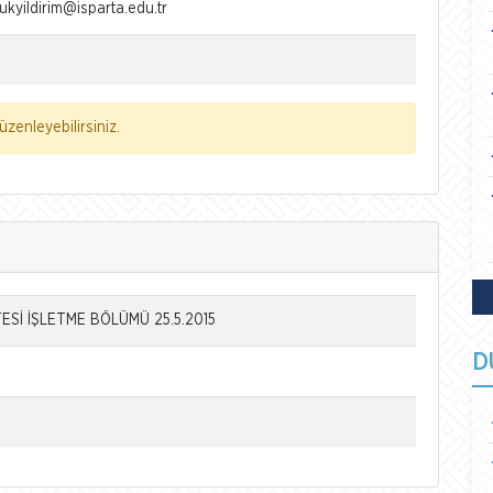
kyildirim@isparta.edu.tr
zenleyebilirsiniz.
Sİ İŞLETME BÖLÜMÜ 25.5.2015
D