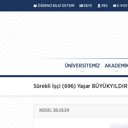
ÖĞRENCİ BİLGİ SİSTEMİ
EBYS
PBS
E-POS
ÜNİVERSİTEMİZ
AKADEMİ
Sürekli İşçi (696) Yaşar BÜYÜKYILDI
KİŞİSEL BİLGİLER