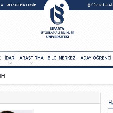
TA
AKADEMİK TAKVİM
ÖĞRENCİ BİLGİ
K
İDARİ
ARAŞTIRMA
BİLGİ MERKEZİ
ADAY ÖĞRENCİ
RIM
H