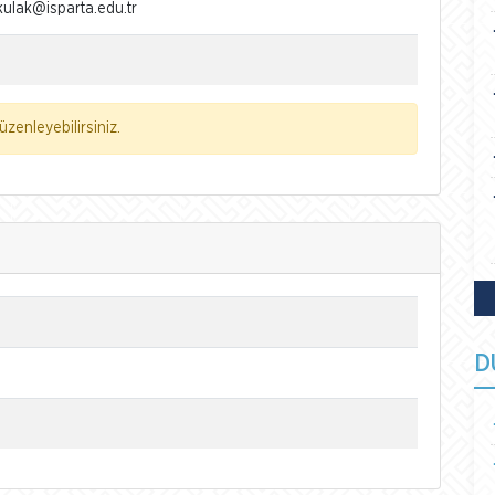
ulak@isparta.edu.tr
zenleyebilirsiniz.
D