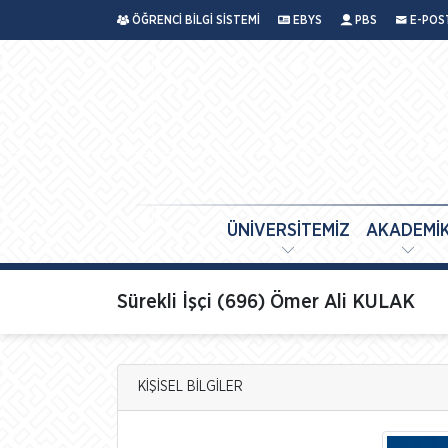
ÖĞRENCİ BİLGİ SİSTEMİ
EBYS
PBS
E-POS
ÜNİVERSİTEMİZ
AKADEMİ
Sürekli İşçi (696) Ömer Ali KULAK
KİŞİSEL BİLGİLER