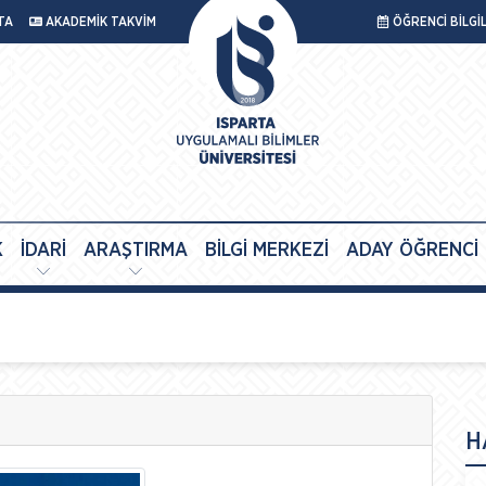
TA
AKADEMİK TAKVİM
ÖĞRENCİ BİLGİ
K
İDARİ
ARAŞTIRMA
BİLGİ MERKEZİ
ADAY ÖĞRENCİ
H