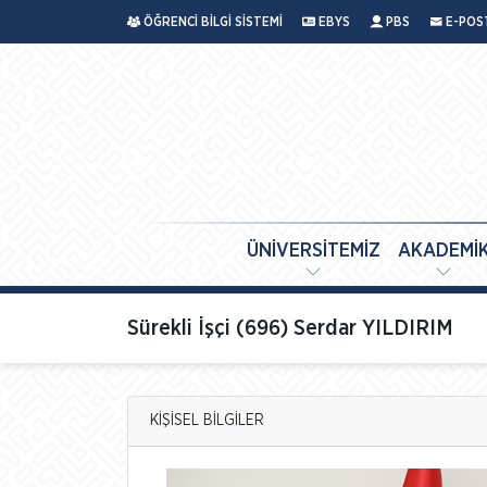
ÖĞRENCİ BİLGİ SİSTEMİ
EBYS
PBS
E-POS
ÜNİVERSİTEMİZ
AKADEMİ
Sürekli İşçi (696) Serdar YILDIRIM
KİŞİSEL BİLGİLER