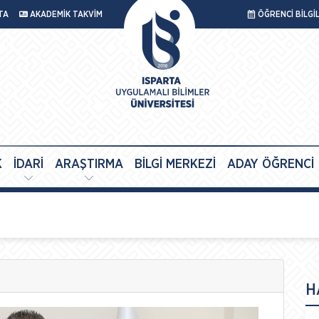
TA
AKADEMİK TAKVİM
ÖĞRENCİ BİLGİ
K
İDARİ
ARAŞTIRMA
BİLGİ MERKEZİ
ADAY ÖĞRENCİ
H