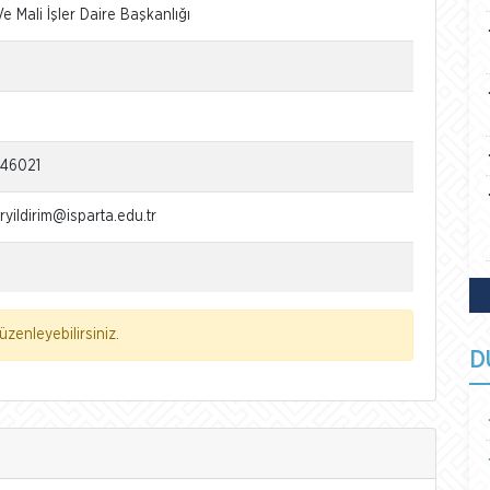
Ve Mali İşler Daire Başkanlığı
146021
ryildirim@isparta.edu.tr
zenleyebilirsiniz.
D