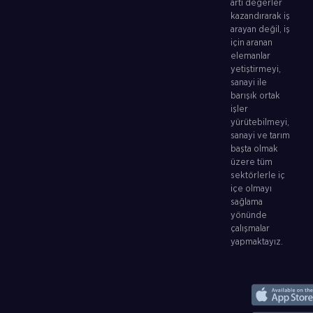
artı değerler
kazandırarak iş
arayan değil, iş
için aranan
elemanlar
yetiştirmeyi,
sanayi ile
barışık ortak
işler
yürütebilmeyi,
sanayi ve tarım
başta olmak
üzere tüm
sektörlerle iç
içe olmayı
sağlama
yönünde
çalışmalar
yapmaktayız.