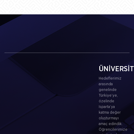
ÜNİVERSİ
Hedeflerimiz
arasında
genelinde
Türkiye’ye,
özelinde
Isparta’ya
katma değer
oluşturmayı
amaç edindik.
Öğrencilerimize