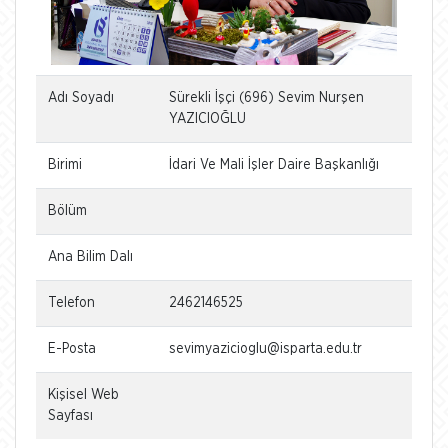
Adı Soyadı
Sürekli İşçi (696) Sevim Nurşen
YAZICIOĞLU
Birimi
İdari Ve Mali İşler Daire Başkanlığı
Bölüm
Ana Bilim Dalı
Telefon
2462146525
E-Posta
sevimyazicioglu@isparta.edu.tr
Kişisel Web
Sayfası