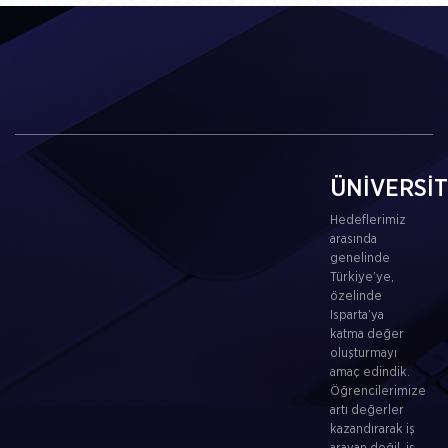
ÜNİVERSİ
Hedeflerimiz
arasında
genelinde
Türkiye’ye,
özelinde
Isparta’ya
katma değer
oluşturmayı
amaç edindik.
Öğrencilerimize
artı değerler
kazandırarak iş