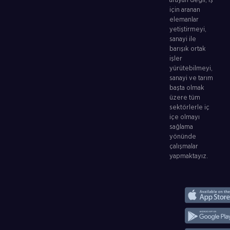
arayan değil, iş
için aranan
elemanlar
yetiştirmeyi,
sanayi ile
barışık ortak
işler
yürütebilmeyi,
sanayi ve tarım
başta olmak
üzere tüm
sektörlerle iç
içe olmayı
sağlama
yönünde
çalışmalar
yapmaktayız.