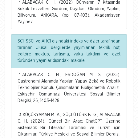
ALABACAK C. H. (2022). Dünyanın 7 Kıtasında
1
Sokak Lezzetleri: Gördüm, Duydum, Okudum, Yaptım,
Biliyorum. ANKARA, (pp. 87-103). Akademisyen
Yayınevi.
SCI, SSCI ve AHCI dışındaki indeks ve özler tarafından
taranan Ulusal dergilerde yayımlanan teknik not,
editöre mektup, tartışma, vaka takdimi ve özet
türünden yayınlar dışındaki makale
ALABACAK C. H., ERDOĞAN M. S. (2025).
1
Gastronomi Alanında Yapılan Yapay Zekâ ve Robotik
Teknolojiler Konulu Çalışmaların Bibliyometrik Analizi.
Eskişehir Osmangazi Üniversitesi Sosyal Bilimler
Dergisi, 26, 1403-1428.
KÜÇÜKYAMAN M. A., GÜÇLÜTÜRK B. G., ALABACAK
2
C. H. (2024). Güncel Bir Araç: ChatGPT Üzerine
Sistematik Bir Literatür Taraması ve Turizm için
Çıkarımlar. Türkiye Mesleki ve Sosyal Bilimler Dergisi,