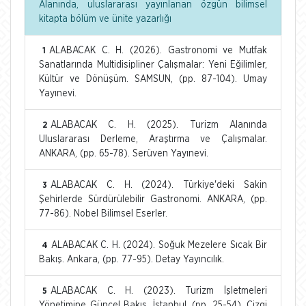
Alanında, uluslararası yayınlanan özgün bilimsel
kitapta bölüm ve ünite yazarlığı
ALABACAK C. H. (2026). Gastronomi ve Mutfak
1
Sanatlarında Multidisipliner Çalışmalar: Yeni Eğilimler,
Kültür ve Dönüşüm. SAMSUN, (pp. 87-104). Umay
Yayınevi.
ALABACAK C. H. (2025). Turizm Alanında
2
Uluslararası Derleme, Araştırma ve Çalışmalar.
ANKARA, (pp. 65-78). Serüven Yayınevi.
ALABACAK C. H. (2024). Türkiye'deki Sakin
3
Şehirlerde Sürdürülebilir Gastronomi. ANKARA, (pp.
77-86). Nobel Bilimsel Eserler.
ALABACAK C. H. (2024). Soğuk Mezelere Sıcak Bir
4
Bakış. Ankara, (pp. 77-95). Detay Yayıncılık.
ALABACAK C. H. (2023). Turizm İşletmeleri
5
Yönetimine Güncel Bakış. İstanbul, (pp. 25-54). Çizgi