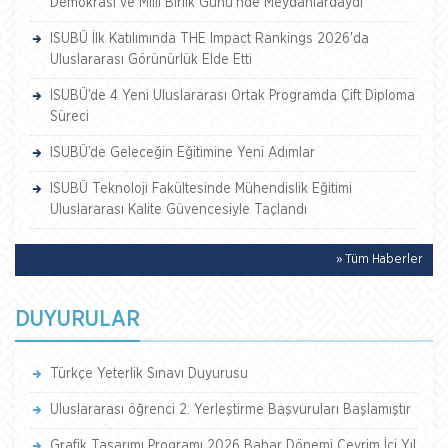
Demokrasi ve Millî Birlik Günü’nde Meydanlardaydı
ISUBÜ İlk Katılımında THE Impact Rankings 2026'da
Uluslararası Görünürlük Elde Etti
ISUBÜ’de 4 Yeni Uluslararası Ortak Programda Çift Diploma
Süreci
ISUBÜ’de Geleceğin Eğitimine Yeni Adımlar
ISUBÜ Teknoloji Fakültesinde Mühendislik Eğitimi
Uluslararası Kalite Güvencesiyle Taçlandı
» Tüm Haberler
DUYURULAR
Türkçe Yeterlik Sınavı Duyurusu
Uluslararası öğrenci 2. Yerleştirme Başvuruları Başlamıştır
Grafik Tasarımı Programı 2026 Bahar Dönemi Çevrim İçi Yıl