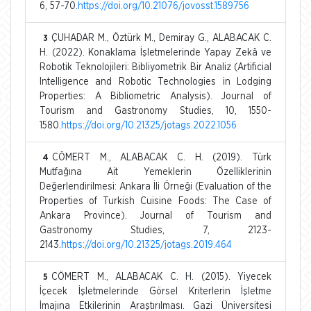
6, 57-70.
https://doi.org/10.21076/jovosst.1589756
ÇUHADAR M., Öztürk M., Demiray G., ALABACAK C.
3
H. (2022). Konaklama İşletmelerinde Yapay Zekâ ve
Robotik Teknolojileri: Bibliyometrik Bir Analiz (Artificial
Intelligence and Robotic Technologies in Lodging
Properties: A Bibliometric Analysis). Journal of
Tourism and Gastronomy Studies, 10, 1550-
1580.
https://doi.org/10.21325/jotags.2022.1056
CÖMERT M., ALABACAK C. H. (2019). Türk
4
Mutfağına Ait Yemeklerin Özelliklerinin
Değerlendirilmesi: Ankara İli Örneği (Evaluation of the
Properties of Turkish Cuisine Foods: The Case of
Ankara Province). Journal of Tourism and
Gastronomy Studies, 7, 2123-
2143.
https://doi.org/10.21325/jotags.2019.464
CÖMERT M., ALABACAK C. H. (2015). Yiyecek
5
İçecek İşletmelerinde Görsel Kriterlerin İşletme
İmajına Etkilerinin Araştırılması. Gazi Üniversitesi