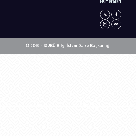
Numaraları
© 2019 - ISUBÜ Bilgi İşlem Daire Başkanlığı