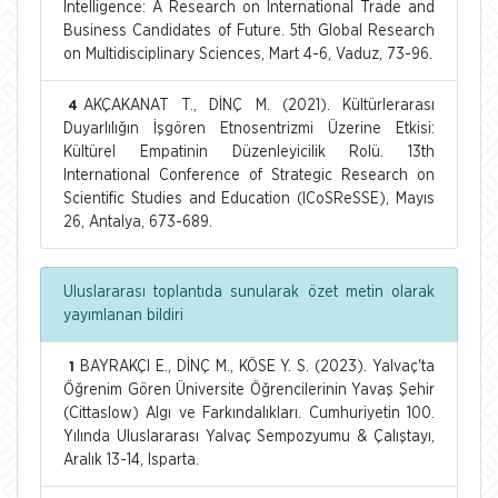
Intelligence: A Research on International Trade and
Business Candidates of Future. 5th Global Research
on Multidisciplinary Sciences, Mart 4-6, Vaduz, 73-96.
AKÇAKANAT T., DİNÇ M. (2021). Kültürlerarası
4
Duyarlılığın İşgören Etnosentrizmi Üzerine Etkisi:
Kültürel Empatinin Düzenleyicilik Rolü. 13th
International Conference of Strategic Research on
Scientific Studies and Education (ICoSReSSE), Mayıs
26, Antalya, 673-689.
Uluslararası toplantıda sunularak özet metin olarak
yayımlanan bildiri
BAYRAKÇI E., DİNÇ M., KÖSE Y. S. (2023). Yalvaç'ta
1
Öğrenim Gören Üniversite Öğrencilerinin Yavaş Şehir
(Cittaslow) Algı ve Farkındalıkları. Cumhuriyetin 100.
Yılında Uluslararası Yalvaç Sempozyumu & Çalıştayı,
Aralık 13-14, Isparta.