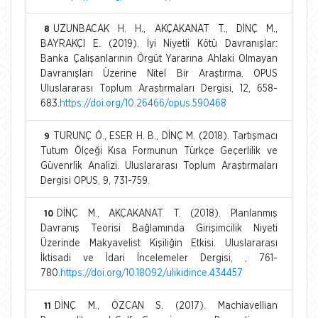
UZUNBACAK H. H., AKÇAKANAT T., DİNÇ M.,
8
BAYRAKÇI E. (2019). İyi Niyetli Kötü Davranışlar:
Banka Çalışanlarının Örgüt Yararına Ahlaki Olmayan
Davranışları Üzerine Nitel Bir Araştırma. OPUS
Uluslararası Toplum Araştırmaları Dergisi, 12, 658-
683.
https://doi.org/10.26466/opus.590468
TURUNÇ Ö., ESER H. B., DİNÇ M. (2018). Tartışmacı
9
Tutum Ölçeği Kısa Formunun Türkçe Geçerlilik ve
Güvenrlik Analizi. Uluslararası Toplum Araştırmaları
Dergisi OPUS, 9, 731-759.
DİNÇ M., AKÇAKANAT T. (2018). Planlanmış
10
Davranış Teorisi Bağlamında Girişimcilik Niyeti
Üzerinde Makyavelist Kişiliğin Etkisi. Uluslararası
İktisadi ve İdari İncelemeler Dergisi, , 761-
780.
https://doi.org/10.18092/ulikidince.434457
DİNÇ M., ÖZCAN S. (2017). Machiavellian
11