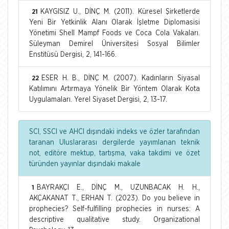
KAYGISIZ U., DİNÇ M. (2011). Küresel Şirketlerde
21
Yeni Bir Yetkinlik Alanı Olarak İşletme Diplomasisi
Yönetimi Shell Mampf Foods ve Coca Cola Vakaları.
Süleyman Demirel Üniversitesi Sosyal Bilimler
Enstitüsü Dergisi, 2, 141-166.
ESER H. B., DİNÇ M. (2007). Kadınların Siyasal
22
Katılımını Artırmaya Yönelik Bir Yöntem Olarak Kota
Uygulamaları. Yerel Siyaset Dergisi, 2, 13-17.
SCI, SSCI ve AHCI dışındaki indeks ve özler tarafından
taranan Uluslararası dergilerde yayımlanan teknik
not, editöre mektup, tartışma, vaka takdimi ve özet
türünden yayınlar dışındaki makale
BAYRAKÇI E., DİNÇ M., UZUNBACAK H. H.,
1
AKÇAKANAT T., ERHAN T. (2023). Do you believe in
prophecies? Self-fulfilling prophecies in nurses: A
descriptive qualitative study. Organizational