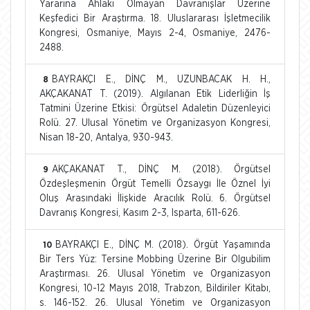
Yararına Ahlaki Olmayan Davranışlar Üzerine
Keşfedici Bir Araştırma. 18. Uluslararası İşletmecilik
Kongresi, Osmaniye, Mayıs 2-4, Osmaniye, 2476-
2488.
BAYRAKÇI E., DİNÇ M., UZUNBACAK H. H.,
8
AKÇAKANAT T. (2019). Algılanan Etik Liderliğin İş
Tatmini Üzerine Etkisi: Örgütsel Adaletin Düzenleyici
Rolü. 27. Ulusal Yönetim ve Organizasyon Kongresi,
Nisan 18-20, Antalya, 930-943.
AKÇAKANAT T., DİNÇ M. (2018). Örgütsel
9
Özdeşleşmenin Örgüt Temelli Özsaygı İle Öznel İyi
Oluş Arasındaki İlişkide Aracılık Rolü. 6. Örgütsel
Davranış Kongresi, Kasım 2-3, Isparta, 611-626.
BAYRAKÇI E., DİNÇ M. (2018). Örgüt Yaşamında
10
Bir Ters Yüz: Tersine Mobbing Üzerine Bir Olgubilim
Araştırması. 26. Ulusal Yönetim ve Organizasyon
Kongresi, 10-12 Mayıs 2018, Trabzon, Bildiriler Kitabı,
s. 146-152. 26. Ulusal Yönetim ve Organizasyon