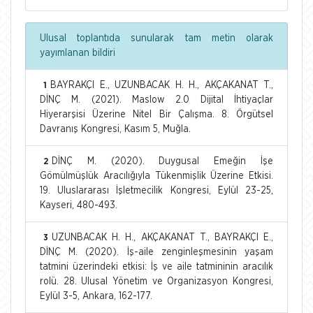
Ulusal toplantıda sunularak tam metin olarak
yayımlanan bildiri
BAYRAKÇI E., UZUNBACAK H. H., AKÇAKANAT T.,
1
DİNÇ M. (2021). Maslow 2.0 Dijital İhtiyaçlar
Hiyerarşisi Üzerine Nitel Bir Çalışma. 8. Örgütsel
Davranış Kongresi, Kasım 5, Muğla.
DİNÇ M. (2020). Duygusal Emeğin İşe
2
Gömülmüşlük Aracılığıyla Tükenmişlik Üzerine Etkisi.
19. Uluslararası İşletmecilik Kongresi, Eylül 23-25,
Kayseri, 480-493.
UZUNBACAK H. H., AKÇAKANAT T., BAYRAKÇI E.,
3
DİNÇ M. (2020). İş-aile zenginleşmesinin yaşam
tatmini üzerindeki etkisi: İş ve aile tatmininin aracılık
rolü. 28. Ulusal Yönetim ve Organizasyon Kongresi,
Eylül 3-5, Ankara, 162-177.