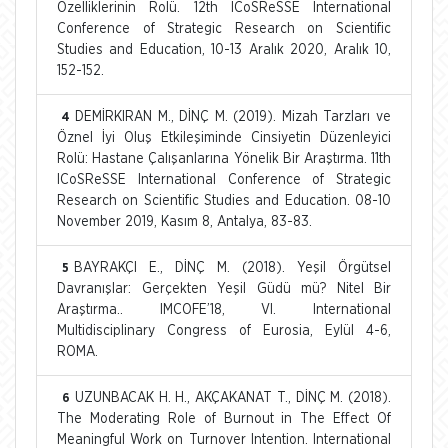
Özelliklerinin Rolü. 12th ICoSReSSE International
Conference of Strategic Research on Scientific
Studies and Education, 10-13 Aralık 2020, Aralık 10,
152-152.
DEMİRKIRAN M., DİNÇ M. (2019). Mizah Tarzları ve
4
Öznel İyi Oluş Etkileşiminde Cinsiyetin Düzenleyici
Rolü: Hastane Çalışanlarına Yönelik Bir Araştırma. 11th
ICoSReSSE International Conference of Strategic
Research on Scientific Studies and Education. 08-10
November 2019, Kasım 8, Antalya, 83-83.
BAYRAKÇI E., DİNÇ M. (2018). Yeşil Örgütsel
5
Davranışlar: Gerçekten Yeşil Güdü mü? Nitel Bir
Araştırma.. IMCOFE’18, VI. International
Multidisciplinary Congress of Eurosia, Eylül 4-6,
ROMA.
UZUNBACAK H. H., AKÇAKANAT T., DİNÇ M. (2018).
6
The Moderating Role of Burnout in The Effect Of
Meaningful Work on Turnover Intention. International