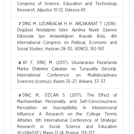
Congress of Science, Education and Technology
Research, Ağustos 10-12, Odessa-65.
DİNÇ M., UZUNBACAK H. H., AKÇAKANAT T. (2018).
7
Örgütsel Nostaljinin İşten Ayrılma Niyeti Üzerine
Etkisinde İşin Anlamlılığının Aracılık Rolü. 4th
International Congress on Political, Economic and
Social Studies, Haziran 28-30, VENICE, 192-193.
AY F., DİNÇ M. (2017). Uluslararası Pazarlarda
8
Marka Olabilme Çabaları ve Turquality Gerçeği.
International Conference on Multidisciplinary
Sciences (icomus), Kasım 25-27, Ankara, 37-37.
DİNÇ M., ÖZCAN S. (2017). The Effect of
9
Machiavellian Personality and Self-Consciousness
Perception on Susceptibility to Interpersonal
Influence: A Research on the College Tennis
Athletes. 6th International Conference of Strategic
Research in Social Science and Education
(ICoSReSSE), Mayıs 12-14, Prague, 176-177.