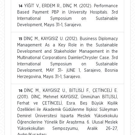
YİĞİT V., ERDEM R., DİNÇ M. (2012). Performance
14
Based Payment PBP in University Hospitals. 3rd
International Symposium on Sustainable
Development, Mayıs 31-1, Sarajevo.
DİNÇ M., KAYGISIZ U. (2012). Business Diplomacy
15
Management As a Key Role in the Sustainable
Development and Stakeholder Management in the
Multinational Corporations DaimlerChrysler Case. 3rd
International Symposium on Sustainable
Development, MAY 31- jUNE 1, Sarajevo, Bosnia
Herzegovina, Mayıs 31-1, Sarajevo.
DİNÇ M., KAYGISIZ U., BİTLİSLİ F., ÇETİNCELİ E.
16
(2011). DİNÇ, Mehmet KAYGISIZ, Ümmühan BİTLİSLİ,
Ferhat ve ÇETİNCELİ, Esra. Beş Büyük Kişilik
Özellikleri ile Akademik Güdülenme İlişkisi: Süleyman
Demirel Üniversitesi Isparta Meslek Yüksekokulu
Öğrencilerine Yönelik Bir Araştırma. 6. Ulusal Meslek
Yüksekokulları Sempozyumu, Aralık 26-27,
Aydın/Kuşadası.