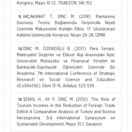
Kongresi, Mayıs 10-12, TRABZON, 146-152.
AKÇAKANAT T., DİNÇ M. (2018). Planlanmış
11
Davranış Teorisi Bağlamında Girişimcilik Niyeti
Üzerinde Makyavelist Kişiliğin Etkisi. 17. Uluslararası
Katılımlı İşletmecilik Kongresi, Nisan 26-28, İZMİR.
DİNÇ M., ÖZENOĞLU B. (2017). Para Sevgisi,
12
Materyalist Değerler ve Etiksel Algı Arasındaki İlişki:
Üniversiteli Muhasebe ve Finanasal Yönetim ile
Bankacılık-Sigortacılık Öğrencileri Üzerinde Bir
Araştırma. 7th International Conference of Strategic
Research on Social Science and Education
(ICoSReSSE), Ekim 13-15, Antalya, 523-539.
ŞENOL H., AY F., DİNÇ M. (2012). The Role of
13
Tourism Incomes in the Reduction of Foreign Trade
Deficit A Comparative Analysis of Turkey and Bosnia
Herzegovina. 3rd International Symposium on
Sustainable Development, Mayıs 31-1, Sarajevo.