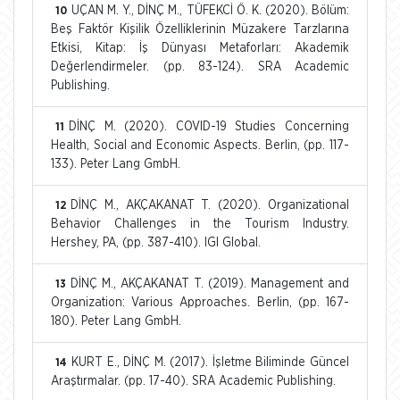
UÇAN M. Y., DİNÇ M., TÜFEKCİ Ö. K. (2020). Bölüm:
10
Beş Faktör Kişilik Özelliklerinin Müzakere Tarzlarına
Etkisi, Kitap: İş Dünyası Metaforları: Akademik
Değerlendirmeler. (pp. 83-124). SRA Academic
Publishing.
DİNÇ M. (2020). COVID-19 Studies Concerning
11
Health, Social and Economic Aspects. Berlin, (pp. 117-
133). Peter Lang GmbH.
DİNÇ M., AKÇAKANAT T. (2020). Organizational
12
Behavior Challenges in the Tourism Industry.
Hershey, PA, (pp. 387-410). IGI Global.
DİNÇ M., AKÇAKANAT T. (2019). Management and
13
Organization: Various Approaches. Berlin, (pp. 167-
180). Peter Lang GmbH.
KURT E., DİNÇ M. (2017). İşletme Biliminde Güncel
14
Araştırmalar. (pp. 17-40). SRA Academic Publishing.