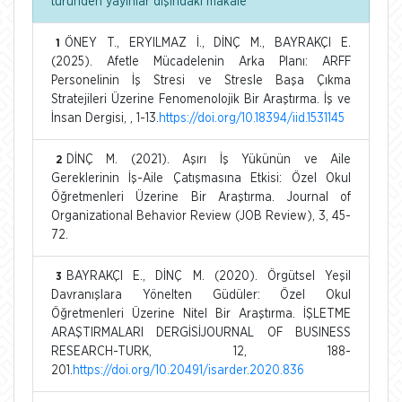
türünden yayınlar dışındaki makale
ÖNEY T., ERYILMAZ İ., DİNÇ M., BAYRAKÇI E.
1
(2025). Afetle Mücadelenin Arka Planı: ARFF
Personelinin İş Stresi ve Stresle Başa Çıkma
Stratejileri Üzerine Fenomenolojik Bir Araştırma. İş ve
İnsan Dergisi, , 1-13.
https://doi.org/10.18394/iid.1531145
DİNÇ M. (2021). Aşırı İş Yükünün ve Aile
2
Gereklerinin İş-Aile Çatışmasına Etkisi: Özel Okul
Öğretmenleri Üzerine Bir Araştırma. Journal of
Organizational Behavior Review (JOB Review), 3, 45-
72.
BAYRAKÇI E., DİNÇ M. (2020). Örgütsel Yeşil
3
Davranışlara Yönelten Güdüler: Özel Okul
Öğretmenleri Üzerine Nitel Bir Araştırma. İŞLETME
ARAŞTIRMALARI DERGİSİJOURNAL OF BUSINESS
RESEARCH-TURK, 12, 188-
201.
https://doi.org/10.20491/isarder.2020.836