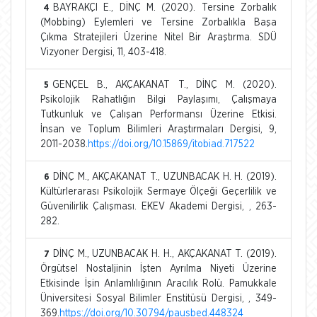
BAYRAKÇI E., DİNÇ M. (2020). Tersine Zorbalık
4
(Mobbing) Eylemleri ve Tersine Zorbalıkla Başa
Çıkma Stratejileri Üzerine Nitel Bir Araştırma. SDÜ
Vizyoner Dergisi, 11, 403-418.
GENÇEL B., AKÇAKANAT T., DİNÇ M. (2020).
5
Psikolojik Rahatlığın Bilgi Paylaşımı, Çalışmaya
Tutkunluk ve Çalışan Performansı Üzerine Etkisi.
İnsan ve Toplum Bilimleri Araştırmaları Dergisi, 9,
2011-2038.
https://doi.org/10.15869/itobiad.717522
DİNÇ M., AKÇAKANAT T., UZUNBACAK H. H. (2019).
6
Kültürlerarası Psikolojik Sermaye Ölçeği Geçerlilik ve
Güvenilirlik Çalışması. EKEV Akademi Dergisi, , 263-
282.
DİNÇ M., UZUNBACAK H. H., AKÇAKANAT T. (2019).
7
Örgütsel Nostaljinin İşten Ayrılma Niyeti Üzerine
Etkisinde İşin Anlamlılığının Aracılık Rolü. Pamukkale
Üniversitesi Sosyal Bilimler Enstitüsü Dergisi, , 349-
369.
https://doi.org/10.30794/pausbed.448324