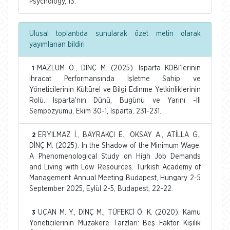
Psychology, 13.
Ulusal toplantıda sunularak özet metin olarak
yayımlanan bildiri
MAZLUM Ö., DİNÇ M. (2025). Isparta KOBİ’lerinin
1
İhracat Performansında İşletme Sahip ve
Yöneticilerinin Kültürel ve Bilgi Edinme Yetkinliklerinin
Rolü. Isparta'nın Dünü, Bugünü ve Yarını -III
Sempozyumu, Ekim 30-1, Isparta, 231-231.
ERYILMAZ İ., BAYRAKÇI E., OKSAY A., ATİLLA G.,
2
DİNÇ M. (2025). In the Shadow of the Minimum Wage:
A Phenomenological Study on High Job Demands
and Living with Low Resources. Turkish Academy of
Management Annual Meeting Budapest, Hungary 2-5
September 2025, Eylül 2-5, Budapest, 22-22.
UÇAN M. Y., DİNÇ M., TÜFEKCİ Ö. K. (2020). Kamu
3
Yöneticilerinin Müzakere Tarzları: Beş Faktör Kişilik