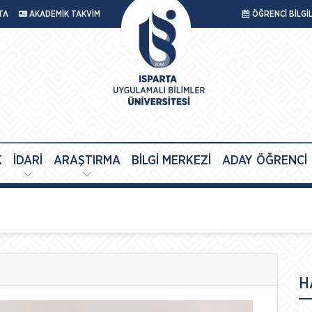
TA
AKADEMİK TAKVİM
ÖĞRENCİ BİLGİ
K
İDARİ
ARAŞTIRMA
BİLGİ MERKEZİ
ADAY ÖĞRENCİ
H