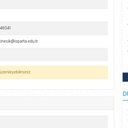
146041
tinesik@isparta.edu.tr
zenleyebilirsiniz.
D