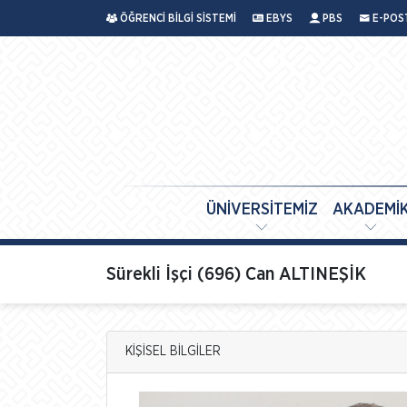
ÖĞRENCİ BİLGİ SİSTEMİ
EBYS
PBS
E-POS
ÜNİVERSİTEMİZ
AKADEMİ
Sürekli İşçi (696) Can ALTINEŞİK
KİŞİSEL BİLGİLER