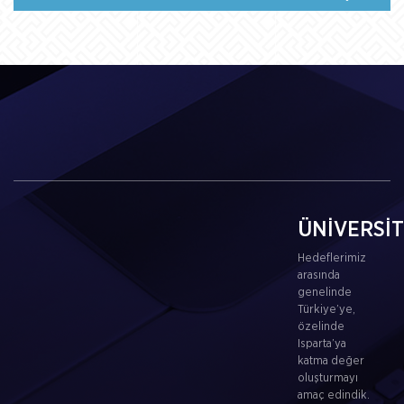
ÜNİVERSİ
Hedeflerimiz
arasında
genelinde
Türkiye’ye,
özelinde
Isparta’ya
katma değer
oluşturmayı
amaç edindik.