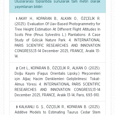
Uluslararası toplantıda sunularak tam metin olarak
yayımlanan bildiri
AKAY H., KOPARAN B., ALKAN O., ÖZÇELİK R.
1
(2025). Evaluation Of Uav-Based Photogrammetry for
Tree Height Estimation At Different Flight Altitudes In
Scots Pine (Pinus Sylvestris L.) Plantations: A Case
Study of Gölcük Nature Park. 4. INTERNATIONAL
PARIS SCIENTIFIC RESEARCHES AND INNOVATION
CONGRESS,13-14 December 2025, FRANCE, Aralık 13-
14.
Cirit L., KOPARAN B., ÖZÇELİK R., ALKAN O. (2025).
2
Doğu Kayını (Fagus Orientalis Lipsky.) Meşcereleri
için Ağaç Hacim Denklemleri Geliştirilmesi: Tokat-
Almus Yöresi. 4. INTERNATIONAL PARIS SCIENTIFIC
RESEARCHES AND INNOVATION CONGRESS,13-14
December 2025, FRANCE, Aralık 13-14, Paris, 693-910.
KALKANLI G. Ş., ÖZÇELİK R., KOPARAN B. (2025).
3
Additive Models to Estimating Taurus Cedar Stem