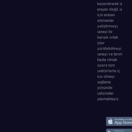
kazandırarak iş
arayan değil, iş
için aranan
elemanlar
yetiştirmeyi,
sanayi ile
barışık ortak
işler
yürütebilmeyi,
sanayi ve tarım
başta olmak
üzere tüm
sektörlerle iç
içe olmayı
sağlama
yönünde
çalışmalar
yapmaktayız.