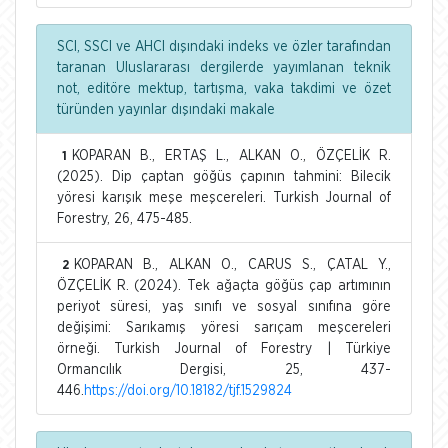
SCI, SSCI ve AHCI dışındaki indeks ve özler tarafından
taranan Uluslararası dergilerde yayımlanan teknik
not, editöre mektup, tartışma, vaka takdimi ve özet
türünden yayınlar dışındaki makale
KOPARAN B., ERTAŞ L., ALKAN O., ÖZÇELİK R.
1
(2025). Dip çaptan göğüs çapının tahmini: Bilecik
yöresi karışık meşe meşcereleri. Turkish Journal of
Forestry, 26, 475-485.
KOPARAN B., ALKAN O., CARUS S., ÇATAL Y.,
2
ÖZÇELİK R. (2024). Tek ağaçta göğüs çap artımının
periyot süresi, yaş sınıfı ve sosyal sınıfına göre
değişimi: Sarıkamış yöresi sarıçam meşcereleri
örneği. Turkish Journal of Forestry | Türkiye
Ormancılık Dergisi, 25, 437-
446.
https://doi.org/10.18182/tjf.1529824