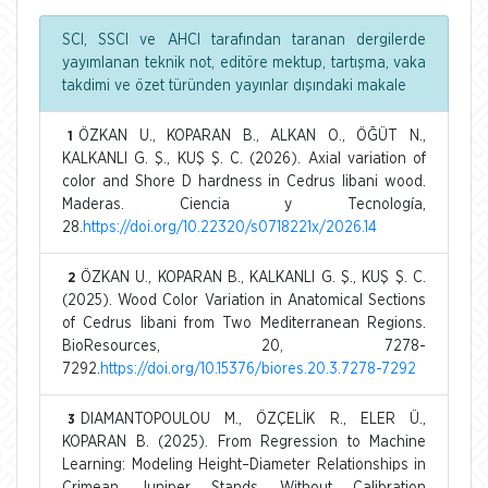
SCI, SSCI ve AHCI tarafından taranan dergilerde
yayımlanan teknik not, editöre mektup, tartışma, vaka
takdimi ve özet türünden yayınlar dışındaki makale
ÖZKAN U., KOPARAN B., ALKAN O., ÖĞÜT N.,
1
KALKANLI G. Ş., KUŞ Ş. C. (2026). Axial variation of
color and Shore D hardness in Cedrus libani wood.
Maderas. Ciencia y Tecnología,
28.
https://doi.org/10.22320/s0718221x/2026.14
ÖZKAN U., KOPARAN B., KALKANLI G. Ş., KUŞ Ş. C.
2
(2025). Wood Color Variation in Anatomical Sections
of Cedrus libani from Two Mediterranean Regions.
BioResources, 20, 7278-
7292.
https://doi.org/10.15376/biores.20.3.7278-7292
DIAMANTOPOULOU M., ÖZÇELİK R., ELER Ü.,
3
KOPARAN B. (2025). From Regression to Machine
Learning: Modeling Height–Diameter Relationships in
Crimean Juniper Stands Without Calibration