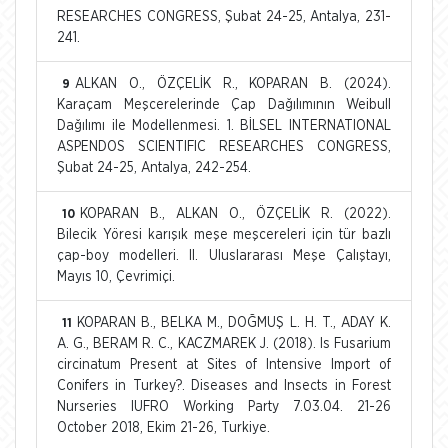
RESEARCHES CONGRESS, Şubat 24-25, Antalya, 231-
241.
ALKAN O., ÖZÇELİK R., KOPARAN B. (2024).
9
Karaçam Meşcerelerinde Çap Dağılımının Weibull
Dağılımı ile Modellenmesi. 1. BİLSEL INTERNATIONAL
ASPENDOS SCIENTIFIC RESEARCHES CONGRESS,
Şubat 24-25, Antalya, 242-254.
KOPARAN B., ALKAN O., ÖZÇELİK R. (2022).
10
Bilecik Yöresi karışık meşe meşcereleri için tür bazlı
çap-boy modelleri. II. Uluslararası Meşe Çalıştayı,
Mayıs 10, Çevrimiçi.
KOPARAN B., BELKA M., DOĞMUŞ L. H. T., ADAY K.
11
A. G., BERAM R. C., KACZMAREK J. (2018). Is Fusarium
circinatum Present at Sites of Intensive Import of
Conifers in Turkey?. Diseases and Insects in Forest
Nurseries IUFRO Working Party 7.03.04. 21-26
October 2018, Ekim 21-26, Turkiye.