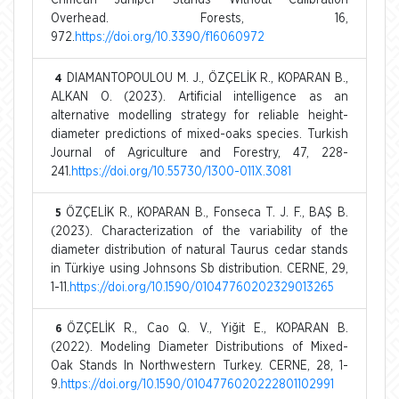
Overhead. Forests, 16,
972.
https://doi.org/10.3390/f16060972
DIAMANTOPOULOU M. J., ÖZÇELİK R., KOPARAN B.,
4
ALKAN O. (2023). Artificial intelligence as an
alternative modelling strategy for reliable height-
diameter predictions of mixed-oaks species. Turkish
Journal of Agriculture and Forestry, 47, 228-
241.
https://doi.org/10.55730/1300-011X.3081
ÖZÇELİK R., KOPARAN B., Fonseca T. J. F., BAŞ B.
5
(2023). Characterization of the variability of the
diameter distribution of natural Taurus cedar stands
in Türkiye using Johnsons Sb distribution. CERNE, 29,
1-11.
https://doi.org/10.1590/01047760202329013265
ÖZÇELİK R., Cao Q. V., Yiğit E., KOPARAN B.
6
(2022). Modeling Diameter Distributions of Mixed-
Oak Stands In Northwestern Turkey. CERNE, 28, 1-
9.
https://doi.org/10.1590/0104776020222801102991