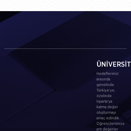
ÜNİVERSİ
Hedeflerimiz
arasında
genelinde
Türkiye’ye,
özelinde
Isparta’ya
katma değer
oluşturmayı
amaç edindik.
Öğrencilerimize
artı değerler