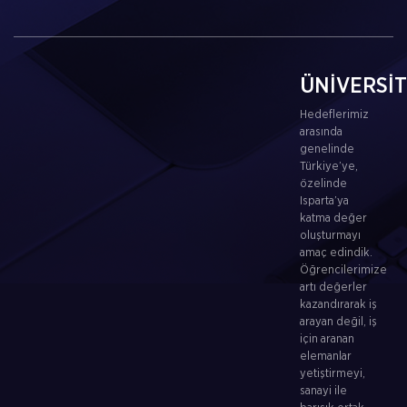
ÜNİVERSİ
Hedeflerimiz
arasında
genelinde
Türkiye’ye,
özelinde
Isparta’ya
katma değer
oluşturmayı
amaç edindik.
Öğrencilerimize
artı değerler
kazandırarak iş
arayan değil, iş
için aranan
elemanlar
yetiştirmeyi,
sanayi ile