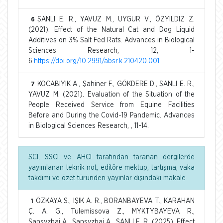
ŞANLI E. R., YAVUZ M., UYGUR V., ÖZYILDIZ Z.
6
(2021). Effect of the Natural Cat and Dog Liquid
Additives on 3% Salt Fed Rats. Advances in Biological
Sciences Research, 12, 1-
6.
https://doi.org/10.2991/absr.k.210420.001
KOCABIYIK A., Şahiner F., GÖKDERE D., ŞANLI E. R.,
7
YAVUZ M. (2021). Evaluation of the Situation of the
People Received Service from Equine Facilities
Before and During the Covid-19 Pandemic. Advances
in Biological Sciences Research, , 11-14.
SCI, SSCI ve AHCI tarafından taranan dergilerde
yayımlanan teknik not, editöre mektup, tartışma, vaka
takdimi ve özet türünden yayınlar dışındaki makale
ÖZKAYA S., IŞIK A. R., BORANBAYEVA T., KARAHAN
1
Ç. A. G., Tulemissova Z., MYKTYBAYEVA R.,
Sansyzbai A., Sansyzbai A., ŞANLI E. R. (2025). Effect