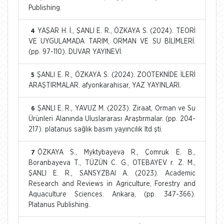
Publishing.
YAŞAR H. İ., ŞANLI E. R., ÖZKAYA S. (2024). TEORİ
4
VE UYGULAMADA TARIM, ORMAN VE SU BİLİMLERİ.
(pp. 97-110). DUVAR YAYINEVİ.
ŞANLI E. R., ÖZKAYA S. (2024). ZOOTEKNİDE İLERİ
5
ARAŞTIRMALAR. afyonkarahisar, YAZ YAYINLARI.
ŞANLI E. R., YAVUZ M. (2023). Ziraat, Orman ve Su
6
Ürünleri Alanında Uluslararası Araştırmalar. (pp. 204-
217). platanus sağlık basım yayıncılık ltd şti.
ÖZKAYA S., Myktybayeva R., Çomruk E. B.,
7
Boranbayeva T., TÜZÜN C. G., OTEBAYEV r. Z. M.,
ŞANLI E. R., SANSYZBAI A. (2023). Academic
Research and Reviews in Agriculture, Forestry and
Aquaculture Sciences. Ankara, (pp. 347-366).
Platanus Publishing.