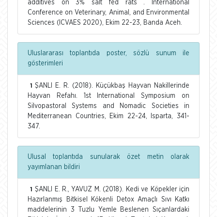
additives on 3% salt fed rats . International
Conference on Veterinary, Animal, and Environmental
Sciences (ICVAES 2020), Ekim 22-23, Banda Aceh.
Uluslararası toplantıda poster, sözlü sunum ile
gösterimleri
ŞANLI E. R. (2018). Küçükbaş Hayvan Nakillerinde
1
Hayvan Refahı. 1st International Symposium on
Silvopastoral Systems and Nomadic Societies in
Mediterranean Countries, Ekim 22-24, Isparta, 341-
347.
Ulusal toplantıda sunularak özet metin olarak
yayımlanan bildiri
ŞANLI E. R., YAVUZ M. (2018). Kedi ve Köpekler için
1
Hazırlanmış Bitkisel Kökenli Detox Amaçlı Sıvı Katkı
maddelerinin 3 Tuzlu Yemle Beslenen Sıçanlardaki