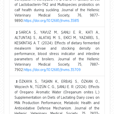
of Lactobacterin-TK2 and Multispecies probiotics on
calf health during suckling. Journal of the Hellenic
Veterinary Medical Society, 76, 9877-
9890.
https://doi.org/10.12681/jhvms.35815
SARICA Ş., YAVUZ M., ŞANLI E. R., KATI A.,
2
ALTUNTAŞ S., ALATAŞ M. S., EKİCİ M., YAZAREL S.,
KESKİNTAŞ A. T. (2024). Effects of dietary fermented
mealworm larvae and stocking density on
performance, blood stress indicator and intestine
parameters of broilers. Journal of the Hellenic
Veterinary Medical Society, 75, 7887-
7902.
https://doi.org/10.12681/jhvms.35709
ÖZKAYA S., TAŞKIN K., ERBAŞ S., ÖZKAN O.,
3
Wojciech N., TÜZÜN C. G., ŞANLI E. R. (2024). Effects
of Oregano Aromatic Water (Oreganum onites L.)
Supplementation on Diets of Lactating Dairy cows on
Milk Production Performance, Metabolic Health and
Antioxidative Defense Mechanism. Journal of the
Hellenic Veterinary Medical Society, 75, 7833-