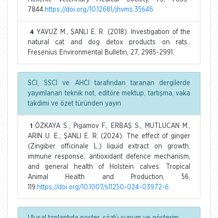
7844.
https://doi.org/10.12681/jhvms.35646
YAVUZ M., ŞANLI E. R. (2018). Investigation of the
4
natural cat and dog detox products on rats..
Fresenius Environmental Bulletin, 27, 2985-2991.
SCI, SSCI ve AHCI tarafından taranan dergilerde
yayımlanan teknik not, editöre mektup, tartışma, vaka
takdimi ve özet türünden yayın
ÖZKAYA S., Pigamov F., ERBAŞ S., MUTLUCAN M.,
1
ARIN U. E., ŞANLI E. R. (2024). The effect of ginger
(Zingiber officinale L.) liquid extract on growth,
immune response, antioxidant defence mechanism,
and general health of Holstein calves. Tropical
Animal Health and Production, 56,
119.
https://doi.org/10.1007/s11250-024-03972-6