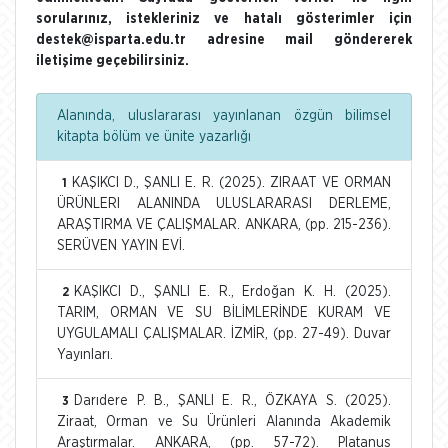
sorularınız, istekleriniz ve hatalı gösterimler için
destek@isparta.edu.tr adresine mail göndererek
iletişime geçebilirsiniz.
Alanında, uluslararası yayınlanan özgün bilimsel
kitapta bölüm ve ünite yazarlığı
KAŞIKCI D., ŞANLI E. R. (2025). ZIRAAT VE ORMAN
1
ÜRÜNLERI ALANINDA ULUSLARARASI DERLEME,
ARAŞTIRMA VE ÇALIŞMALAR. ANKARA, (pp. 215-236).
SERÜVEN YAYIN EVİ.
KAŞIKCI D., ŞANLI E. R., Erdoğan K. H. (2025).
2
TARIM, ORMAN VE SU BİLİMLERİNDE KURAM VE
UYGULAMALI ÇALIŞMALAR. İZMİR, (pp. 27-49). Duvar
Yayınları.
Darıdere P. B., ŞANLI E. R., ÖZKAYA S. (2025).
3
Ziraat, Orman ve Su Ürünleri Alanında Akademik
Araştırmalar. ANKARA, (pp. 57-72). Platanus