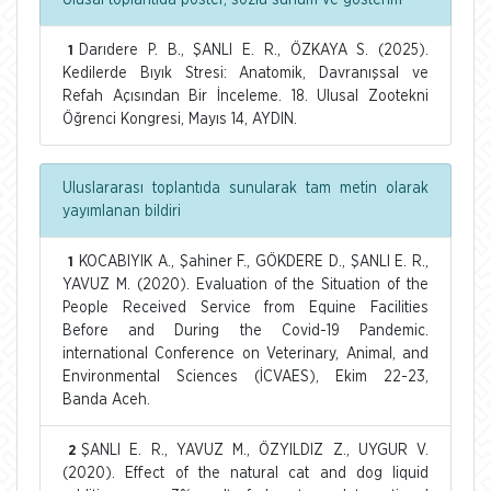
Ulusal toplantıda poster, sözlü sunum ve gösterim
Darıdere P. B., ŞANLI E. R., ÖZKAYA S. (2025).
1
Kedilerde Bıyık Stresi: Anatomik, Davranışsal ve
Refah Açısından Bir İnceleme. 18. Ulusal Zootekni
Öğrenci Kongresi, Mayıs 14, AYDIN.
Uluslararası toplantıda sunularak tam metin olarak
yayımlanan bildiri
KOCABIYIK A., Şahiner F., GÖKDERE D., ŞANLI E. R.,
1
YAVUZ M. (2020). Evaluation of the Situation of the
People Received Service from Equine Facilities
Before and During the Covid-19 Pandemic.
international Conference on Veterinary, Animal, and
Environmental Sciences (İCVAES), Ekim 22-23,
Banda Aceh.
ŞANLI E. R., YAVUZ M., ÖZYILDIZ Z., UYGUR V.
2
(2020). Effect of the natural cat and dog liquid