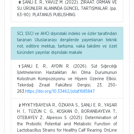
ŞANLI E. R., YAVUZ M. (2022). ZİRAAT, ORMAN VE
8
SU ÜRÜNLERİ ALANINDA GÜNCEL TARTIŞMALAR. (pp.
63-90). PLATANUS PUBLISHING.
SCI, SSCI ve AHCI dışındaki indeks ve özler tarafından
taranan Uluslararası dergilerde yayımlanan teknik
not, editöre mektup, tartışma, vaka takdimi ve özet
türünden yayınlar dışındaki makale
ŞANLI E. R., AYDIN R. (2026). Süt Sığırcılığı
1
İşletmelerinin Hastalıktan Ari Olma Durumunun
Kolostrum Kompozisyonu ve Hijyeni Üzerine Etkisi.
Tekirdağ Ziraat Fakültesi Dergisi, 23, 250-
263.
https://doi.org/10.33462/jotaf.1685847
MYKTYBAYEVA R., ÖZKAYA S., ŞANLI E. R., YAŞAR
2
H. İ., TÜZÜN C. G., KOŞKAN Ö., BORANBAYEVA T.,
OTEBAYEV Z., Alpeisov S. (2025). Determination of
the Probiotic Potential and Metabolic Function of
Lactobacillus Strains for Healthy Calf Rearing. OnLine