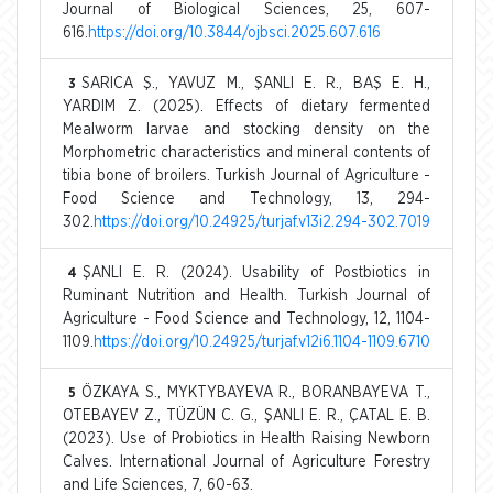
Journal of Biological Sciences, 25, 607-
616.
https://doi.org/10.3844/ojbsci.2025.607.616
SARICA Ş., YAVUZ M., ŞANLI E. R., BAŞ E. H.,
3
YARDIM Z. (2025). Effects of dietary fermented
Mealworm larvae and stocking density on the
Morphometric characteristics and mineral contents of
tibia bone of broilers. Turkish Journal of Agriculture -
Food Science and Technology, 13, 294-
302.
https://doi.org/10.24925/turjaf.v13i2.294-302.7019
ŞANLI E. R. (2024). Usability of Postbiotics in
4
Ruminant Nutrition and Health. Turkish Journal of
Agriculture - Food Science and Technology, 12, 1104-
1109.
https://doi.org/10.24925/turjaf.v12i6.1104-1109.6710
ÖZKAYA S., MYKTYBAYEVA R., BORANBAYEVA T.,
5
OTEBAYEV Z., TÜZÜN C. G., ŞANLI E. R., ÇATAL E. B.
(2023). Use of Probiotics in Health Raising Newborn
Calves. International Journal of Agriculture Forestry
and Life Sciences, 7, 60-63.