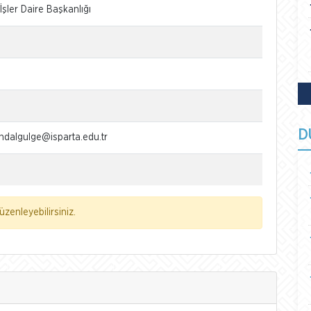
 İşler Daire Başkanlığı
D
dalgulge@isparta.edu.tr
zenleyebilirsiniz.