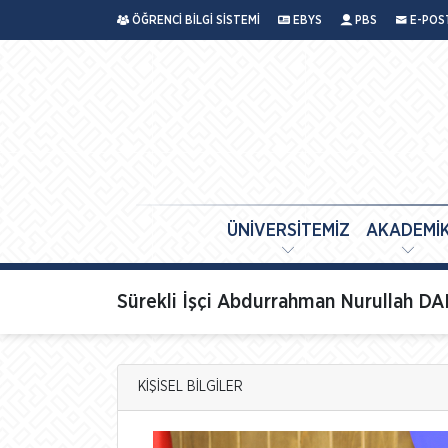
ÖĞRENCİ BİLGİ SİSTEMİ
EBYS
PBS
E-POS
ÜNİVERSİTEMİZ
AKADEMİ
Sürekli İşçi Abdurrahman Nurullah 
KİŞİSEL BİLGİLER