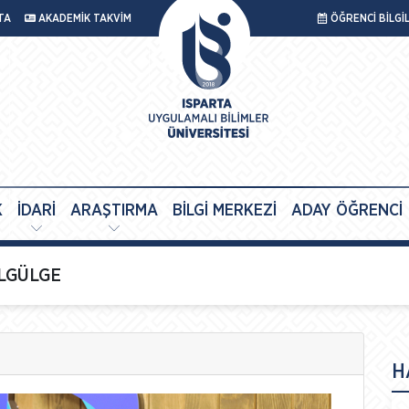
TA
AKADEMİK TAKVİM
ÖĞRENCİ BİLGİ
K
İDARİ
ARAŞTIRMA
BİLGİ MERKEZİ
ADAY ÖĞRENCİ
DALGÜLGE
H