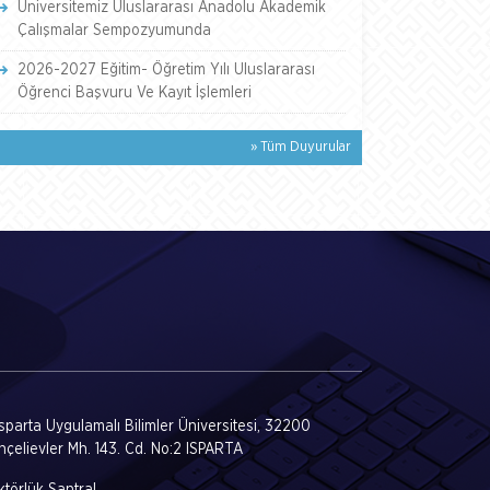
Üniversitemiz Uluslararası Anadolu Akademik
Çalışmalar Sempozyumunda
2026-2027 Eğitim- Öğretim Yılı Uluslararası
Öğrenci Başvuru Ve Kayıt İşlemleri
» Tüm Duyurular
Isparta Uygulamalı Bilimler Üniversitesi, 32200
hçelievler Mh. 143. Cd. No:2 ISPARTA