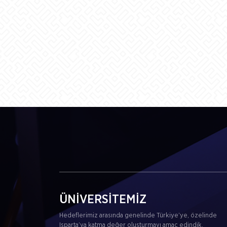
ÜNİVERSİTEMİZ
Hedeflerimiz arasında genelinde Türkiye’ye, özelinde
Isparta’ya katma değer oluşturmayı amaç edindik.