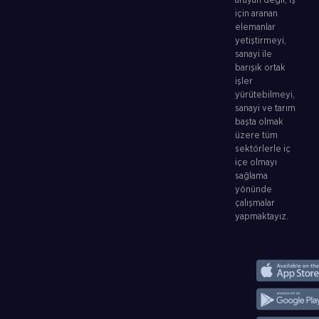
arayan değil, iş
için aranan
elemanlar
yetiştirmeyi,
sanayi ile
barışık ortak
işler
yürütebilmeyi,
sanayi ve tarım
başta olmak
üzere tüm
sektörlerle iç
içe olmayı
sağlama
yönünde
çalışmalar
yapmaktayız.