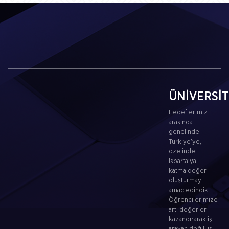
ÜNİVERSİ
Hedeflerimiz
arasında
genelinde
Türkiye’ye,
özelinde
Isparta’ya
katma değer
oluşturmayı
amaç edindik.
Öğrencilerimize
artı değerler
kazandırarak iş