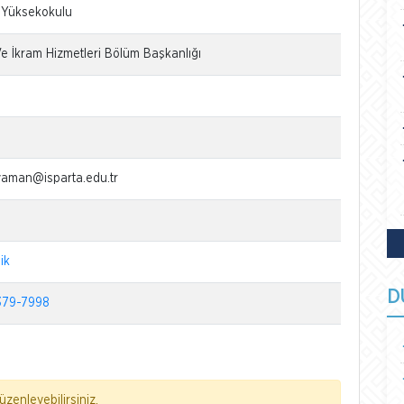
k Yüksekokulu
Ve İkram Hizmetleri Bölüm Başkanlığı
aman@isparta.edu.tr
ik
D
379-7998
zenleyebilirsiniz.