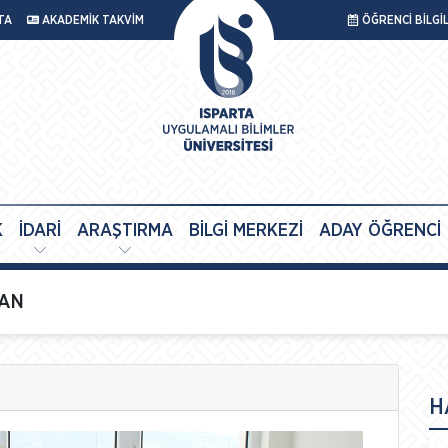
TA
AKADEMİK TAKVİM
ÖĞRENCİ BİLGİ
K
İDARİ
ARAŞTIRMA
BİLGİ MERKEZİ
ADAY ÖĞRENCİ
MAN
H