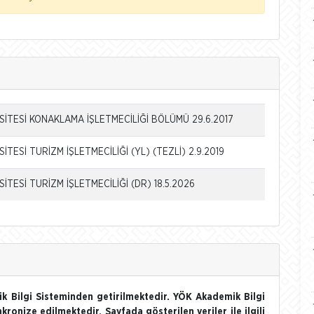
İTESİ KONAKLAMA İŞLETMECİLİĞİ BÖLÜMÜ 29.6.2017
TESİ TURİZM İŞLETMECİLİĞİ (YL) (TEZLİ) 2.9.2019
TESİ TURİZM İŞLETMECİLİĞİ (DR) 18.5.2026
k Bilgi Sisteminden getirilmektedir. YÖK Akademik Bilgi
nkronize edilmektedir. Sayfada gösterilen veriler ile ilgili