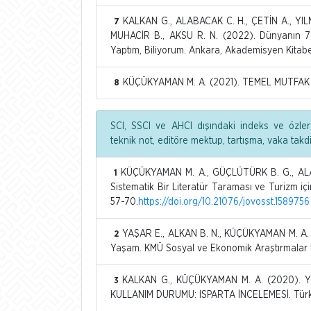
KALKAN G., ALABACAK C. H., ÇETİN A., YIL
7
MUHACİR B., AKSU R. N. (2022). Dünyanın 7
Yaptım, Biliyorum. Ankara, Akademisyen Kitabe
KÜÇÜKYAMAN M. A. (2021). TEMEL MUTFAK Bİ
8
SCI, SSCI ve AHCI dışındaki indeks ve özler
teknik not, editöre mektup, tartışma, vaka tak
KÜÇÜKYAMAN M. A., GÜÇLÜTÜRK B. G., ALAB
1
Sistematik Bir Literatür Taraması ve Turizm içi
57-70.
https://doi.org/10.21076/jovosst.1589756
YAŞAR E., ALKAN B. N., KÜÇÜKYAMAN M. A. (20
2
Yaşam. KMÜ Sosyal ve Ekonomik Araştırmalar De
KALKAN G., KÜÇÜKYAMAN M. A. (2020). 
3
KULLANIM DURUMU: ISPARTA İNCELEMESİ. Türkiye 