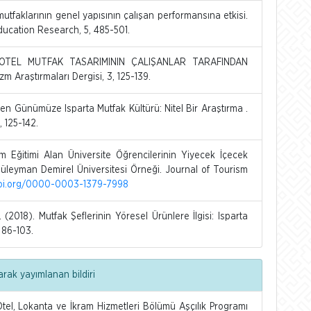
tfaklarının genel yapısının çalışan performansına etkisi.
ducation Research, 5, 485-501.
 OTEL MUTFAK TASARIMININ ÇALIŞANLAR TARAFINDAN
 Araştırmaları Dergisi, 3, 125-139.
n Günümüze Isparta Mutfak Kültürü: Nitel Bir Araştırma .
 125-142.
Eğitimi Alan Üniversite Öğrencilerinin Yiyecek İçecek
Süleyman Demirel Üniversitesi Örneği. Journal of Tourism
doi.org/0000-0003-1379-7998
018). Mutfak Şeflerinin Yöresel Ürünlere İlgisi: Isparta
 86-103.
arak yayımlanan bildiri
l, Lokanta ve İkram Hizmetleri Bölümü Aşçılık Programı