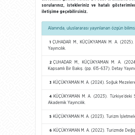
sorularınız, istekleriniz ve hatalı gösterim
iletişime geçebilirsiniz.
Alanında, uluslararası yayınlanan özgün bilimse
ÇUHADAR M., KÜÇÜKYAMAN M. A. (2025). Ga
1
Yayıncılık.
ÇUHADAR M., KÜÇÜKYAMAN M. A. (2024). 
2
Kapsamlı Bir Bakış. (pp. 615-637). Detay Yayıncı
KÜÇÜKYAMAN M. A. (2024). Soğuk Mezelere Sı
3
KÜÇÜKYAMAN M. A. (2023). Türkiye’deki Sa
4
Akademik Yayıncılık.
KÜÇÜKYAMAN M. A. (2023). Turizm İşletmeler
5
KÜÇÜKYAMAN M. A. (2022). Turizmde Değişen 
6