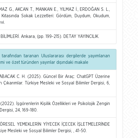
MAZ G., AKCAN T., MANKAN E., YILMAZ İ., ERDOĞAN S. L.,
 Kıtasında Sokak Lezzetleri: Gördüm, Duydum, Okudum,
vi.
LİMLERİ. Ankara, (pp. 199-215). DETAY YAYINCILIK.
 tarafından taranan Uluslararası dergilerde yayımlanan
dimi ve özet türünden yayınlar dışındaki makale
ACAK C. H. (2025). Güncel Bir Araç: ChatGPT Üzerine
n Çıkarımlar. Türkiye Mesleki ve Sosyal Bilimler Dergisi, 6,
22). İşgörenlerin Kişilik Özellikleri ve Psikolojik Zengin
rgisi, 24, 169-180.
YÖRESEL YEMEKLERİN YİYECEK İÇECEK İŞLETMELERİNDE
Mesleki ve Sosyal Bilimler Dergisi, , 41-50.