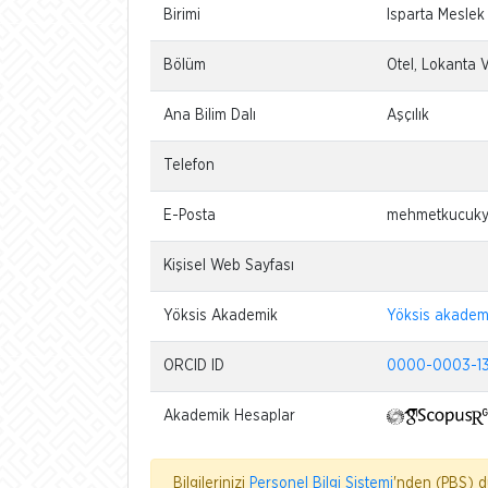
Birimi
Isparta Mesle
Bölüm
Otel, Lokanta 
Ana Bilim Dalı
Aşçılık
Telefon
E-Posta
mehmetkucuky
Kişisel Web Sayfası
Yöksis Akademik
Yöksis akadem
ORCID ID
0000-0003-1
Akademik Hesaplar
Bilgilerinizi
Personel Bilgi Sistemi
'nden (PBS) dü