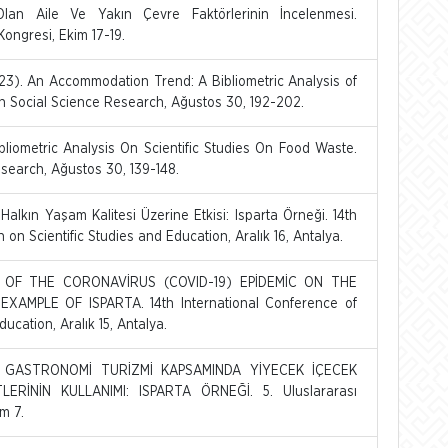
 Olan Aile Ve Yakın Çevre Faktörlerinin İncelenmesi.
Kongresi, Ekim 17-19.
). An Accommodation Trend: A Bibliometric Analysis of
n Social Science Research, Ağustos 30, 192-202.
iometric Analysis On Scientific Studies On Food Waste.
search, Ağustos 30, 139-148.
lkın Yaşam Kalitesi Üzerine Etkisi: Isparta Örneği. 14th
on Scientific Studies and Education, Aralık 16, Antalya.
 OF THE CORONAVİRUS (COVID-19) EPİDEMİC ON THE
XAMPLE OF ISPARTA. 14th International Conference of
ucation, Aralık 15, Antalya.
1). GASTRONOMİ TURİZMİ KAPSAMINDA YİYECEK İÇECEK
RİNİN KULLANIMI: ISPARTA ÖRNEĞİ. 5. Uluslararası
m 7.