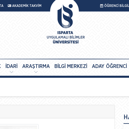
TA
AKADEMİK TAKVİM
ÖĞRENCİ BİLGİ
K
İDARİ
ARAŞTIRMA
BİLGİ MERKEZİ
ADAY ÖĞRENCİ
H