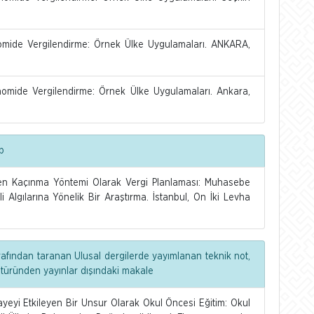
konomide Vergilendirme: Örnek Ülke Uygulamaları. ANKARA,
konomide Vergilendirme: Örnek Ülke Uygulamaları. Ankara,
p
iden Kaçınma Yöntemi Olarak Vergi Planlaması: Muhasebe
li Algılarına Yönelik Bir Araştırma. İstanbul, On İki Levha
rafından taranan Ulusal dergilerde yayımlanan teknik not,
 türünden yayınlar dışındaki makale
ayeyi Etkileyen Bir Unsur Olarak Okul Öncesi Eğitim: Okul