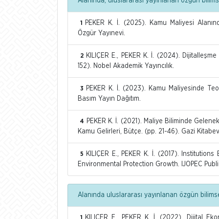
Alanında, uluslararası yayınlanan özgün bilimse
PEKER K. İ. (2025). Kamu Maliyesi Alanında
1
Özgür Yayınevi.
KILIÇER E., PEKER K. İ. (2024). Dijitalleşm
2
152). Nobel Akademik Yayıncılık.
PEKER K. İ. (2023). Kamu Maliyesinde Teor
3
Basım Yayın Dağıtım.
PEKER K. İ. (2021). Maliye Biliminde Gelene
4
Kamu Gelirleri, Bütçe. (pp. 21-46). Gazi Kitabev
KILIÇER E., PEKER K. İ. (2017). Institution
5
Environmental Protection Growth. IJOPEC Publi
Alanında uluslararası yayınlanan özgün bilimse
KILIÇER E., PEKER K. İ. (2022). Dijital E
1