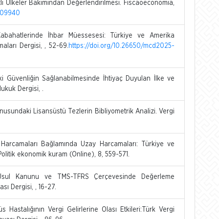
li Ülkeler Bakımından Değerlendirilmesi. Fiscaoeconomia,
1609940
Kabahatlerinde İhbar Müessesesi: Türkiye ve Amerika
aları Dergisi, , 52-69.
https://doi.org/10.26650/mcd2025-
i Güvenliğin Sağlanabilmesinde İhtiyaç Duyulan İlke ve
ukuk Dergisi, .
onusundaki Lisansüstü Tezlerin Bibliyometrik Analizi. Vergi
 Harcamaları Bağlamında Uzay Harcamaları: Türkiye ve
Politik ekonomik kuram (Online), 8, 559-571.
i Usul Kanunu ve TMS-TFRS Çerçevesinde Değerleme
sı Dergisi, , 16-27.
 Hastalığının Vergi Gelirlerine Olası Etkileri:Türk Vergi