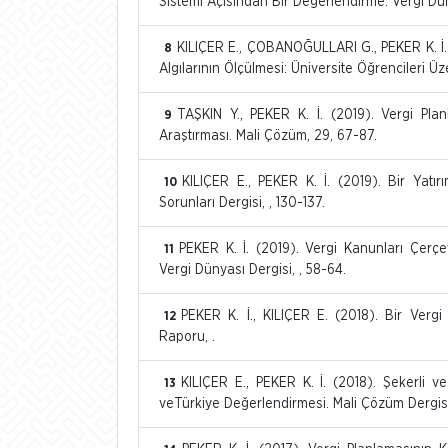
Sistemi Açısından Bir Değerlendirme. Vergi Dün
KILIÇER E., ÇOBANOĞULLARI G., PEKER K. İ. (2
8
Algılarının Ölçülmesi: Üniversite Öğrencileri Üz
TAŞKIN Y., PEKER K. İ. (2019). Vergi Pl
9
Araştırması. Mali Çözüm, 29, 67-87.
KILIÇER E., PEKER K. İ. (2019). Bir Yatı
10
Sorunları Dergisi, , 130-137.
PEKER K. İ. (2019). Vergi Kanunları Çerçe
11
Vergi Dünyası Dergisi, , 58-64.
PEKER K. İ., KILIÇER E. (2018). Bir Verg
12
Raporu, .
KILIÇER E., PEKER K. İ. (2018). Şekerli ve
13
veTürkiye Değerlendirmesi. Mali Çözüm Dergisi