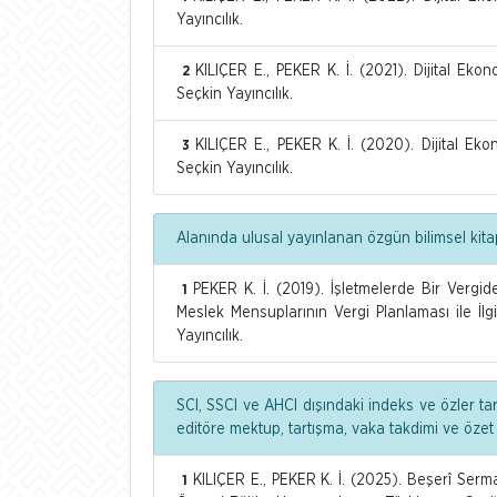
Yayıncılık.
KILIÇER E., PEKER K. İ. (2021). Dijital E
2
Seçkin Yayıncılık.
KILIÇER E., PEKER K. İ. (2020). Dijital E
3
Seçkin Yayıncılık.
Alanında ulusal yayınlanan özgün bilimsel kita
PEKER K. İ. (2019). İşletmelerde Bir Verg
1
Meslek Mensuplarının Vergi Planlaması ile İlgi
Yayıncılık.
SCI, SSCI ve AHCI dışındaki indeks ve özler ta
editöre mektup, tartışma, vaka takdimi ve özet
KILIÇER E., PEKER K. İ. (2025). Beşerî Serm
1