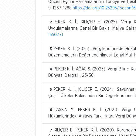
Öncesi Eğitim Harcamalarının Türkiye ve Çeşit
9, 1267-1288.
https://doi.org/10.25295/fsecon.
PEKER K. İ., KILIÇER E. (2025). Vergi 
2
Uygulamalarına Genel Bir Bakış. Maliye Çalışm
1650771
PEKER K. İ. (2025). Vergilendirmede Hukuk
3
Düzenlemelerin Değerlendirilmesi. Legal Mali H
PEKER K. İ., AĞAÇ S. (2025). Vergi Bilinci K
4
Dünyası Dergisi, , 23-36.
PEKER K. İ., KILIÇER E. (2024). Savunma
5
Çeşitli Ülkeler Bakımından Bir Değerlendirme. 
TAŞKIN Y., PEKER K. İ. (2021). Verg
6
Hükümlerindeki Anlayış Farklılıkları. Vergi Dünya
KILIÇER E., PEKER K. İ. (2020). Koronavirüs
7