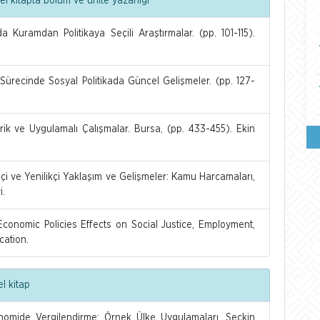
l kitapta bölüm ve ünite yazarlığı
 Kuramdan Politikaya Seçili Araştırmalar. (pp. 101-115).
e Sürecinde Sosyal Politikada Güncel Gelişmeler. (pp. 127-
ik ve Uygulamalı Çalışmalar. Bursa, (pp. 433-455). Ekin
kçi ve Yenilikçi Yaklaşım ve Gelişmeler: Kamu Harcamaları,
i.
s Economic Policies Effects on Social Justice, Employment,
cation.
l kitap
konomide Vergilendirme: Örnek Ülke Uygulamaları. Seçkin