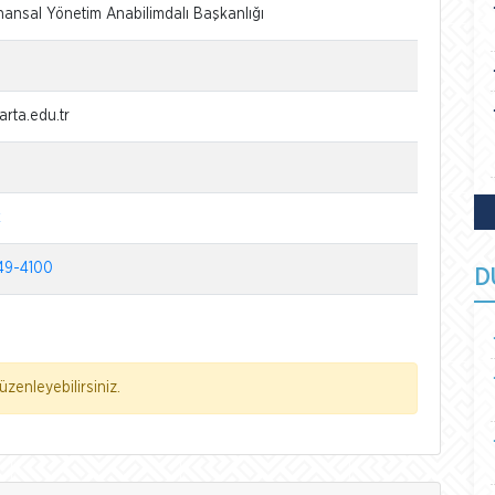
ansal Yönetim Anabilimdalı Başkanlığı
arta.edu.tr
k
49-4100
D
zenleyebilirsiniz.