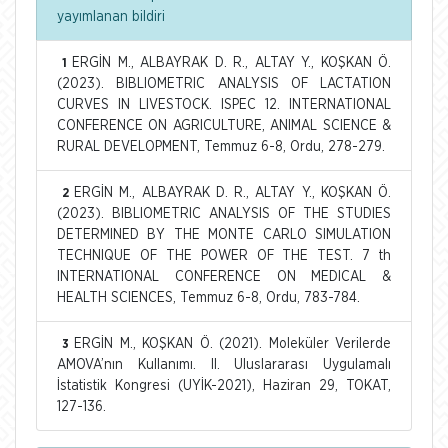
yayımlanan bildiri
ERGİN M., ALBAYRAK D. R., ALTAY Y., KOŞKAN Ö.
1
(2023). BIBLIOMETRIC ANALYSIS OF LACTATION
CURVES IN LIVESTOCK. ISPEC 12. INTERNATIONAL
CONFERENCE ON AGRICULTURE, ANIMAL SCIENCE &
RURAL DEVELOPMENT, Temmuz 6-8, Ordu, 278-279.
ERGİN M., ALBAYRAK D. R., ALTAY Y., KOŞKAN Ö.
2
(2023). BIBLIOMETRIC ANALYSIS OF THE STUDIES
DETERMINED BY THE MONTE CARLO SIMULATION
TECHNIQUE OF THE POWER OF THE TEST. 7 th
INTERNATIONAL CONFERENCE ON MEDICAL &
HEALTH SCIENCES, Temmuz 6-8, Ordu, 783-784.
ERGİN M., KOŞKAN Ö. (2021). Moleküler Verilerde
3
AMOVA’nın Kullanımı. II. Uluslararası Uygulamalı
İstatistik Kongresi (UYİK-2021), Haziran 29, TOKAT,
127-136.