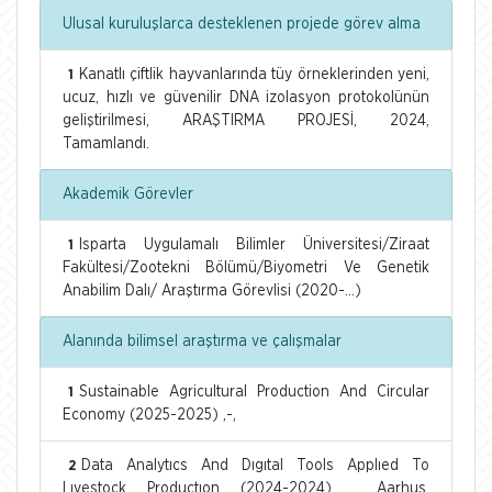
Ulusal kuruluşlarca desteklenen projede görev alma
Kanatlı çiftlik hayvanlarında tüy örneklerinden yeni,
1
ucuz, hızlı ve güvenilir DNA izolasyon protokolünün
geliştirilmesi, ARAŞTIRMA PROJESİ, 2024,
Tamamlandı.
Akademik Görevler
Isparta Uygulamalı Bilimler Üniversitesi/Ziraat
1
Fakültesi/Zootekni Bölümü/Biyometri Ve Genetik
Anabilim Dalı/ Araştırma Görevlisi (2020-...)
Alanında bilimsel araştırma ve çalışmalar
Sustainable Agricultural Production And Circular
1
Economy (2025-2025) ,-,
Data Analytıcs And Dıgıtal Tools Applıed To
2
Lıvestock Productıon (2024-2024) , Aarhus,