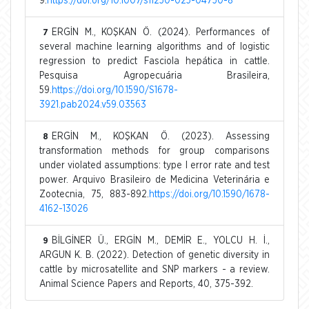
9.
https://doi.org/10.1007/s11250-025-04750-8
ERGİN M., KOŞKAN Ö. (2024). Performances of
7
several machine learning algorithms and of logistic
regression to predict Fasciola hepática in cattle.
Pesquisa Agropecuária Brasileira,
59.
https://doi.org/10.1590/S1678-
3921.pab2024.v59.03563
ERGİN M., KOŞKAN Ö. (2023). Assessing
8
transformation methods for group comparisons
under violated assumptions: type I error rate and test
power. Arquivo Brasileiro de Medicina Veterinária e
Zootecnia, 75, 883-892.
https://doi.org/10.1590/1678-
4162-13026
BİLGİNER Ü., ERGİN M., DEMİR E., YOLCU H. İ.,
9
ARGUN K. B. (2022). Detection of genetic diversity in
cattle by microsatellite and SNP markers - a review.
Animal Science Papers and Reports, 40, 375-392.