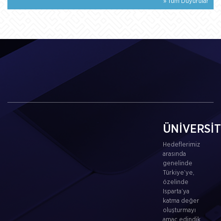
» Tüm Duyurular
ÜNİVERSİ
Hedeflerimiz
arasında
genelinde
Türkiye’ye,
özelinde
Isparta’ya
katma değer
oluşturmayı
amaç edindik.