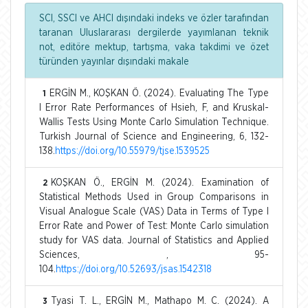
SCI, SSCI ve AHCI dışındaki indeks ve özler tarafından
taranan Uluslararası dergilerde yayımlanan teknik
not, editöre mektup, tartışma, vaka takdimi ve özet
türünden yayınlar dışındaki makale
ERGİN M., KOŞKAN Ö. (2024). Evaluating The Type
1
I Error Rate Performances of Hsieh, F, and Kruskal-
Wallis Tests Using Monte Carlo Simulation Technique.
Turkish Journal of Science and Engineering, 6, 132-
138.
https://doi.org/10.55979/tjse.1539525
KOŞKAN Ö., ERGİN M. (2024). Examination of
2
Statistical Methods Used in Group Comparisons in
Visual Analogue Scale (VAS) Data in Terms of Type I
Error Rate and Power of Test: Monte Carlo simulation
study for VAS data. Journal of Statistics and Applied
Sciences, , 95-
104.
https://doi.org/10.52693/jsas.1542318
Tyasi T. L., ERGİN M., Mathapo M. C. (2024). A
3