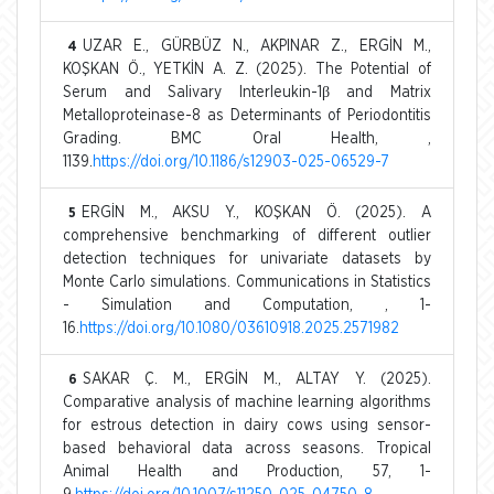
UZAR E., GÜRBÜZ N., AKPINAR Z., ERGİN M.,
4
KOŞKAN Ö., YETKİN A. Z. (2025). The Potential of
Serum and Salivary Interleukin-1β and Matrix
Metalloproteinase-8 as Determinants of Periodontitis
Grading. BMC Oral Health, ,
1139.
https://doi.org/10.1186/s12903-025-06529-7
ERGİN M., AKSU Y., KOŞKAN Ö. (2025). A
5
comprehensive benchmarking of different outlier
detection techniques for univariate datasets by
Monte Carlo simulations. Communications in Statistics
- Simulation and Computation, , 1-
16.
https://doi.org/10.1080/03610918.2025.2571982
SAKAR Ç. M., ERGİN M., ALTAY Y. (2025).
6
Comparative analysis of machine learning algorithms
for estrous detection in dairy cows using sensor-
based behavioral data across seasons. Tropical
Animal Health and Production, 57, 1-