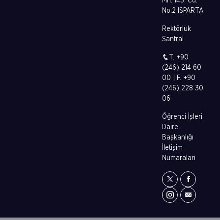
Mh. 143. Cd.
No:2 ISPARTA
Rektörlük
Santral
T. +90
(246) 214 60
00 | F. +90
(246) 228 30
06
Öğrenci İşleri
Daire
Başkanlığı
İletişim
Numaraları