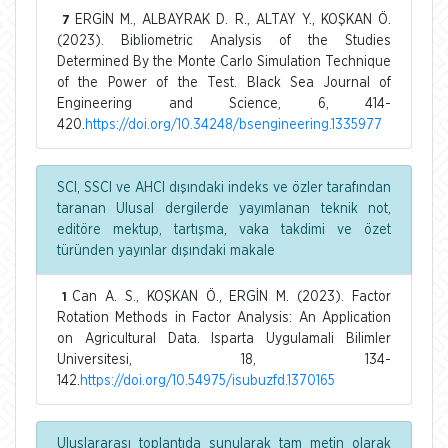
ERGİN M., ALBAYRAK D. R., ALTAY Y., KOŞKAN Ö.
7
(2023). Bibliometric Analysis of the Studies
Determined By the Monte Carlo Simulation Technique
of the Power of the Test. Black Sea Journal of
Engineering and Science, 6, 414-
420.
https://doi.org/10.34248/bsengineering.1335977
SCI, SSCI ve AHCI dışındaki indeks ve özler tarafından
taranan Ulusal dergilerde yayımlanan teknik not,
editöre mektup, tartışma, vaka takdimi ve özet
türünden yayınlar dışındaki makale
Can A. S., KOŞKAN Ö., ERGİN M. (2023). Factor
1
Rotation Methods in Factor Analysis: An Application
on Agricultural Data. Isparta Uygulamali Bilimler
Universitesi, 18, 134-
142.
https://doi.org/10.54975/isubuzfd.1370165
Uluslararası toplantıda sunularak tam metin olarak