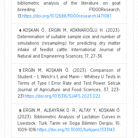
bibliometric analysis of the literature on goat
breeding. F1000Research,
13.
https://doi.org/10.12688/f1000research.147108.1
KOŞKAN Ö., ERGİN M., KÖKNAROĞLU H. (2023).
4
Determination of suitable sample size and number of
simulations (resampling) for predicting dry matter
intake of feedlot cattle. International Journal of
Natural and Engineering Sciences, 17, 27-36.
ERGİN M., KOŞKAN Ö. (2023). Comparison of
5
Student – t, Welch’s t, and Mann – Whitney U Tests in
Terms of Type I Error Rate and Test Power. Selcuk
Journal of Agriculture and Food Sciences, 37, 223-
231.
https://doi.org/10.15316/SJAFS.2023.022
ERGİN M., ALBAYRAK D. R., ALTAY Y., KOŞKAN Ö.
6
(2023). Bibliometric Analysis of Lactation Curves in
Livestock. Turk Tarim ve Doga Bilimleri Dergisi, 10,
1009-1016.
https://doi.org/10.30910/turkjans.1333143