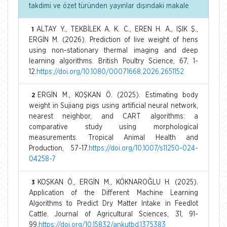
takdimi ve özet türünden yayınlar dışındaki makale
ALTAY Y., TEKBİLEK A. K. C., EREN H. A., IŞIK Ş.,
1
ERGİN M. (2026). Prediction of live weight of hens
using non-stationary thermal imaging and deep
learning algorithms. British Poultry Science, 67, 1-
12.
https://doi.org/10.1080/00071668.2026.2651152
ERGİN M., KOŞKAN Ö. (2025). Estimating body
2
weight in Sujiang pigs using artificial neural network,
nearest neighbor, and CART algorithms: a
comparative study using morphological
measurements. Tropical Animal Health and
Production, 57-17.
https://doi.org/10.1007/s11250-024-
04258-7
KOŞKAN Ö., ERGİN M., KÖKNAROĞLU H. (2025).
3
Application of the Different Machine Learning
Algorithms to Predict Dry Matter Intake in Feedlot
Cattle. Journal of Agricultural Sciences, 31, 91-
99.
https://doi.org/10.15832/ankutbd.1375383