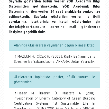
Sayfada gösterilen bütün veriler YÖK Akademik Bilgi
Sisteminden getirilmektedir. YÖK Akademik Bilgi
Sistemine girilen veriler 24 saat aralıklarla senkronize
edilmektedir. Sayfada gösterilen veriler ile ilgili
sorularınız, istekleriniz ve hatalı gösterimler için
destek@isparta.edu.tr adresine mail göndererek
iletişime geçebilirsiniz.
Alanında uluslararası yayınlanan özgün bilimsel kitap
MAZLUM H., ÇİÇEK H. (2022). Kişilik Bağlamında İş
1
Stresi ve İşe Yabancılaşma. ANKARA, Detay Yayıncılık.
Uluslararası toplantıda poster, sözlü sunum ile
gösterimleri
Hasan M., İbrahim Ü., Mustafa A. (2011).
1
Investigation of Energy Category of Green Building
Certification Systems. 1st Sustainable Life In
Manufacturing (SLIM) 2010, Ekim 7-8, Isparta, 149-156.