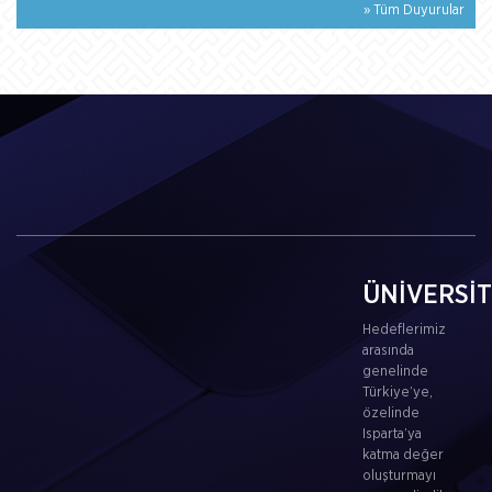
» Tüm Duyurular
ÜNİVERSİ
Hedeflerimiz
arasında
genelinde
Türkiye’ye,
özelinde
Isparta’ya
katma değer
oluşturmayı