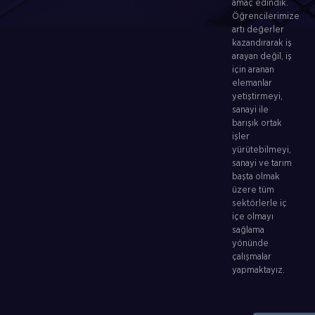
amaç edindik.
Öğrencilerimize
artı değerler
kazandırarak iş
arayan değil, iş
için aranan
elemanlar
yetiştirmeyi,
sanayi ile
barışık ortak
işler
yürütebilmeyi,
sanayi ve tarım
başta olmak
üzere tüm
sektörlerle iç
içe olmayı
sağlama
yönünde
çalışmalar
yapmaktayız.