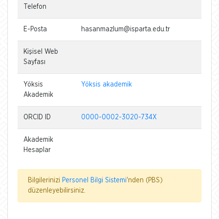
Telefon
E-Posta
hasanmazlum@isparta.edu.tr
Kişisel Web
Sayfası
Yöksis
Yöksis akademik
Akademik
ORCID ID
0000-0002-3020-734X
Akademik
Hesaplar
Bilgilerinizi
Personel Bilgi Sistemi
'nden (PBS)
düzenleyebilirsiniz.