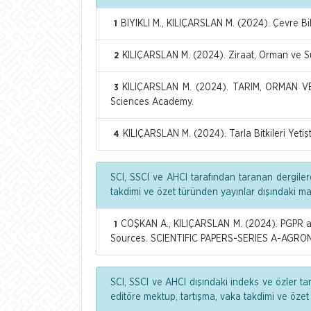
BIYIKLI M., KILIÇARSLAN M. (2024). Çevre Bili
1
KILIÇARSLAN M. (2024). Ziraat, Orman ve Su
2
KILIÇARSLAN M. (2024). TARIM, ORMAN VE
3
Sciences Academy.
KILIÇARSLAN M. (2024). Tarla Bitkileri Yetişt
4
SCI, SSCI ve AHCI tarafından taranan dergiler
takdimi ve özet türünden yayınlar dışındaki m
COŞKAN A., KILIÇARSLAN M. (2024). PGPR as
1
Sources. SCIENTIFIC PAPERS-SERIES A-AGRON
SCI, SSCI ve AHCI dışındaki indeks ve özler ta
editöre mektup, tartışma, vaka takdimi ve özet