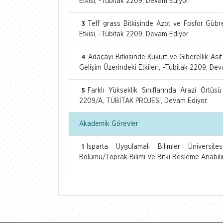
Etkisi, -Tübitak 2209, Devam Ediyor.
Teff grass Bitkisinde Azot ve Fosfor Gübrel
3
Etkisi, -Tübitak 2209, Devam Ediyor.
Adaçayı Bitkisinde Kükürt ve Giberellik Asi
4
Gelişim Üzerindeki Etkileri, -Tübitak 2209, Dev
Farklı Yükseklik Sınıflarında Arazi Örtüsü
5
2209/A, TÜBİTAK PROJESİ, Devam Ediyor.
Akademik Görevler
Isparta Uygulamalı Bilimler Üniversite
1
Bölümü/Toprak Bilimi Ve Bitki Besleme Anabili