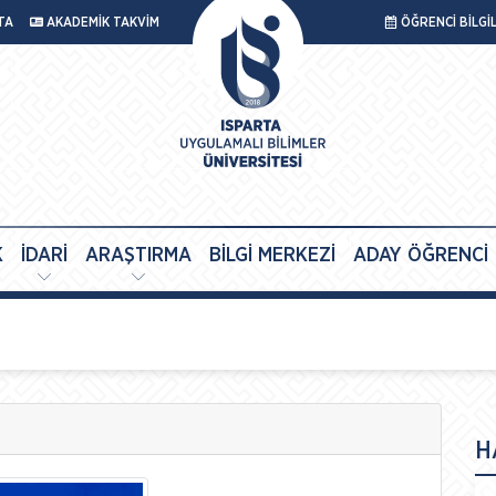
TA
AKADEMİK TAKVİM
ÖĞRENCİ BİLGİ
K
İDARİ
ARAŞTIRMA
BİLGİ MERKEZİ
ADAY ÖĞRENCİ
H