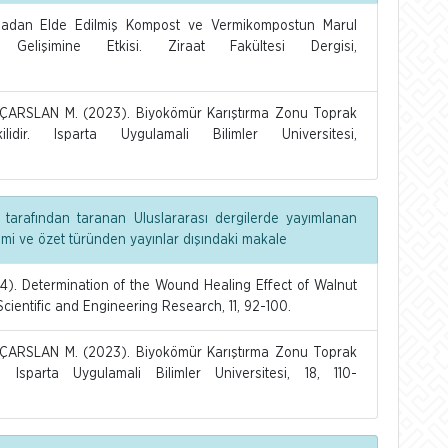
nadan Elde Edilmiş Kompost ve Vermikompostun Marul
Gelişimine Etkisi. Ziraat Fakültesi Dergisi,
IÇARSLAN M. (2023). Biyokömür Karıştırma Zonu Toprak
idir. Isparta Uygulamali Bilimler Universitesi,
 tarafından taranan Uluslararası dergilerde yayımlanan
dimi ve özet türünden yayınlar dışındaki makale
4). Determination of the Wound Healing Effect of Walnut
Scientific and Engineering Research, 11, 92-100.
IÇARSLAN M. (2023). Biyokömür Karıştırma Zonu Toprak
. Isparta Uygulamali Bilimler Universitesi, 18, 110-