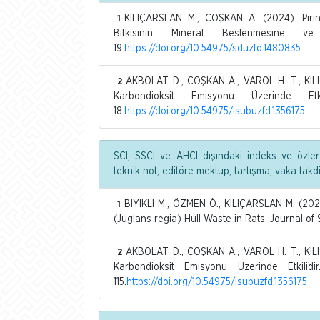
KILIÇARSLAN M., COŞKAN A. (2024). Piri
1
Bitkisinin Mineral Beslenmesine ve 
19.
https://doi.org/10.54975/sduzfd.1480835
AKBOLAT D., COŞKAN A., VAROL H. T., KIL
2
Karbondioksit Emisyonu Üzerinde Etkil
18.
https://doi.org/10.54975/isubuzfd.1356175
SCI, SSCI ve AHCI dışındaki indeks ve özler
teknik not, editöre mektup, tartışma, vaka tak
BIYIKLI M., ÖZMEN Ö., KILIÇARSLAN M. (202
1
(Juglans regia) Hull Waste in Rats. Journal of 
AKBOLAT D., COŞKAN A., VAROL H. T., KIL
2
Karbondioksit Emisyonu Üzerinde Etkilidir
115.
https://doi.org/10.54975/isubuzfd.1356175