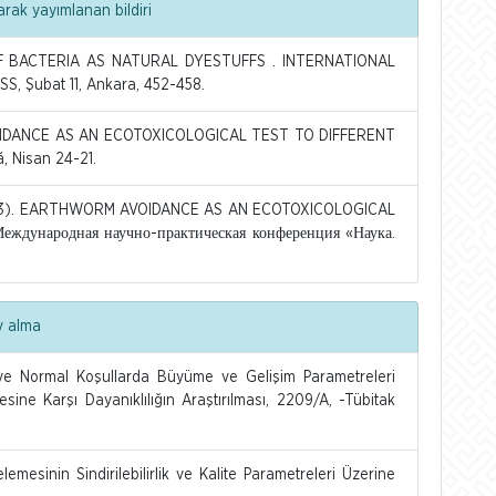
arak yayımlanan bildiri
E OF BACTERIA AS NATURAL DYESTUFFS . INTERNATIONAL
 Şubat 11, Ankara, 452-458.
OIDANCE AS AN ECOTOXICOLOGICAL TEST TO DIFFERENT
, Nisan 24-21.
2023). EARTHWORM AVOIDANCE AS AN ECOTOXICOLOGICAL
дународная научно-практическая конференция «Наука.
v alma
u ve Normal Koşullarda Büyüme ve Gelişim Parametreleri
sine Karşı Dayanıklılığın Araştırılması, 2209/A, -Tübitak
mesinin Sindirilebilirlik ve Kalite Parametreleri Üzerine