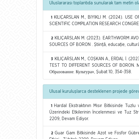
Uluslararası toplantıda sunularak tam metin ol
KILIÇARSLAN M., BIYIKLI M. (2024). US
1
SCIENTIFIC COMPILATION RESEARCH CONGRESS,
KILIÇARSLAN M. (2023). EARTHWORM AV
2
SOURCES OF BORON . Ştiinţă, educaţie, cultură
KILIÇARSLAN M., COŞKAN A., ERDAL İ. (
3
TEST TO DIFFERENT SOURCES OF BORON. Меж
Образование. Культура», Şubat 10, 354-358.
Ulusal kuruluşlarca desteklenen projede göre
Hardal Ekstraktının Mısır Bitkisinde Tuzl
1
Üzerindeki Etkilerinin İncelenmesi ve Tuz Stre
2209, Devam Ediyor.
Guar Gam Bitkisinde Azot ve Fosfor Gübrele
2