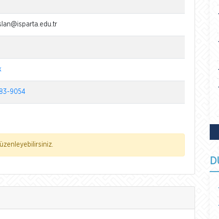
slan@isparta.edu.tr
k
83-9054
zenleyebilirsiniz.
D