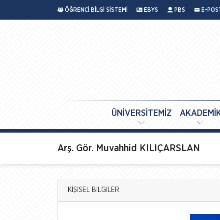
ÖĞRENCİ BİLGİ SİSTEMİ
EBYS
PBS
E-POS
ÜNİVERSİTEMİZ
AKADEMİ
Arş. Gör. Muvahhid KILIÇARSLAN
KİŞİSEL BİLGİLER