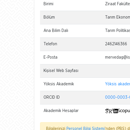
Birimi
Ziraat Fakülte
Bölüm
Tarım Ekonom
Ana Bilim Dalı
Tarım Politika
Telefon
2462146366
E-Posta
mervedag@isp
Kişisel Web Sayfası
Yöksis Akademik
Yöksis akade
ORCID ID
0000-0003-
Akademik Hesaplar
Bilgilerinizi
Personel Bilgi Sistemi
'nden (PBS) dü