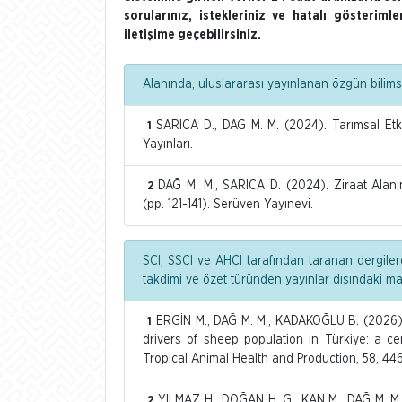
sorularınız, istekleriniz ve hatalı gösterim
iletişime geçebilirsiniz.
Alanında, uluslararası yayınlanan özgün bilimse
SARICA D., DAĞ M. M. (2024). Tarımsal Etk
1
Yayınları.
DAĞ M. M., SARICA D. (2024). Ziraat Alanı
2
(pp. 121-141). Serüven Yayınevi.
SCI, SSCI ve AHCI tarafından taranan dergiler
takdimi ve özet türünden yayınlar dışındaki m
ERGİN M., DAĞ M. M., KADAKOĞLU B. (2026). 
1
drivers of sheep population in Türkiye: a ce
Tropical Animal Health and Production, 58, 446
YILMAZ H., DOĞAN H. G., KAN M., DAĞ M. M.
2