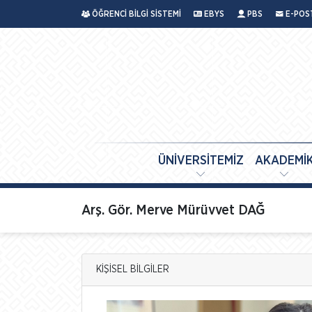
ÖĞRENCİ BİLGİ SİSTEMİ
EBYS
PBS
E-POS
ÜNİVERSİTEMİZ
AKADEMİ
Arş. Gör. Merve Mürüvvet DAĞ
KİŞİSEL BİLGİLER