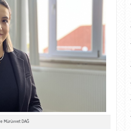
rve Mürüvvet DAĞ