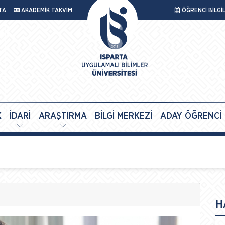
TA
AKADEMİK TAKVİM
ÖĞRENCİ BİLGİ
K
İDARİ
ARAŞTIRMA
BİLGİ MERKEZİ
ADAY ÖĞRENCİ
H