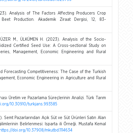
3). Analysis of The Factors Affecting Producers Crop
 Beet Production. Akademik Ziraat Dergisi, 12, 83-
ÜZER M., ÜLKÜMEN H. (2023). Analysis of the Socio-
dized Certified Seed Use: A Cross-sectional Study on
 Series, Management, Economic Engineering and Rural
nd Forecasting Competitiveness: The Case of the Turkish
nagement, Economic Engineering in Agriculture and Rural
ası Üretim ve Pazarlama Süreçlerinin Analizi. Türk Tarım
oi.org/10.30910/turkjans.993585
. Semt Pazarlarından Açık Süt ve Süt Ürünleri Satın Alan
ilimlerinin Belirlenmesi: Isparta ili Örneği. Mustafa Kemal
https://doi.org/10.37908/mkutbd.1114634