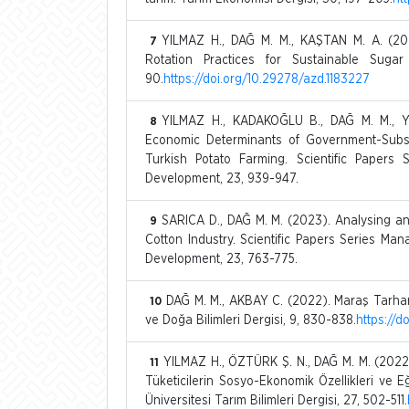
YILMAZ H., DAĞ M. M., KAŞTAN M. A. (202
7
Rotation Practices for Sustainable Sugar
90.
https://doi.org/10.29278/azd.1183227
YILMAZ H., KADAKOĞLU B., DAĞ M. M., Y
8
Economic Determinants of Government-Subsi
Turkish Potato Farming. Scientific Papers
Development, 23, 939-947.
SARICA D., DAĞ M. M. (2023). Analysing a
9
Cotton Industry. Scientific Papers Series Ma
Development, 23, 763-775.
DAĞ M. M., AKBAY C. (2022). Maraş Tarhan
10
ve Doğa Bilimleri Dergisi, 9, 830-838.
https://d
YILMAZ H., ÖZTÜRK Ş. N., DAĞ M. M. (2022)
11
Tüketicilerin Sosyo-Ekonomik Özellikleri ve Eğ
Üniversitesi Tarım Bilimleri Dergisi, 27, 502-511.