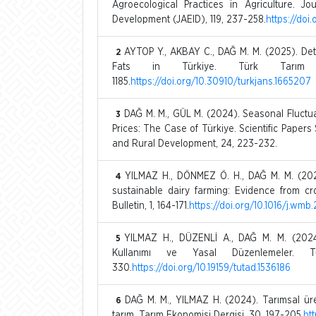
Agroecological Practices in Agriculture. Jo
Development (JAEID), 119, 237-258.
https://doi
AYTOP Y., AKBAY C., DAĞ M. M. (2025). Det
2
Fats in Türkiye. Türk Tarım 
1185.
https://doi.org/10.30910/turkjans.1665207
DAĞ M. M., GÜL M. (2024). Seasonal Fluctua
3
Prices: The Case of Türkiye. Scientific Paper
and Rural Development, 24, 223-232.
YILMAZ H., DÖNMEZ Ö. H., DAĞ M. M. (2024)
4
sustainable dairy farming: Evidence from c
Bulletin, 1, 164-171.
https://doi.org/10.1016/j.wmb
YILMAZ H., DÜZENLİ A., DAĞ M. M. (2024).
5
Kullanımı ve Yasal Düzenlemeler. Tü
330.
https://doi.org/10.19159/tutad.1536186
DAĞ M. M., YILMAZ H. (2024). Tarımsal üre
6
tarım. Tarım Ekonomisi Dergisi, 30, 197-205.
ht