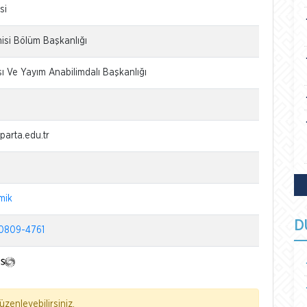
si
isi Bölüm Başkanlığı
sı Ve Yayım Anabilimdalı Başkanlığı
arta.edu.tr
mik
D
0809-4761
zenleyebilirsiniz.