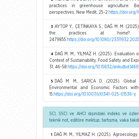
practices in greenhouse agriculture: Be
perspectives. New Medit, 25-2.
https://doi.or
AYTOP Y., ÇETİNKAYA S., DAĞ M. M. (2025)
3
the practices at home?. 
2479855.
https://doi.org/10.1080/23311932.20
DAĞ M. M., YILMAZ H. (2025). Evaluation 
4
Context of Sustainability, Food Safety and Expo
31, 46-58.
https://doi.org/10.15832/ankutbd.146
DAĞ M. M., SARICA D. (2025). Global 
5
Environmental and Economic Factors with
15.
https://doi.org/10.1007/s10341-025-01536-y
SCI, SSCI ve AHCI dışındaki indeks ve özler
teknik not, editöre mektup, tartışma, vaka tak
DAĞ M. M., YILMAZ H. (2025). Agroecology a
1