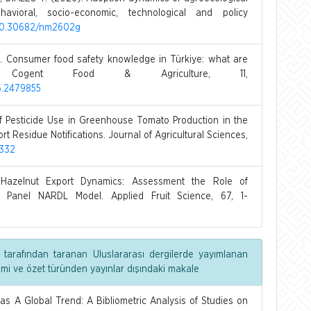
havioral, socio-economic, technological and policy
g/10.30682/nm2602g
. Consumer food safety knowledge in Türkiye: what are
Cogent Food & Agriculture, 11,
25.2479855
of Pesticide Use in Greenhouse Tomato Production in the
rt Residue Notifications. Journal of Agricultural Sciences,
9332
Hazelnut Export Dynamics: Assessment the Role of
 Panel NARDL Model. Applied Fruit Science, 67, 1-
 tarafından taranan Uluslararası dergilerde yayımlanan
dimi ve özet türünden yayınlar dışındaki makale
s A Global Trend: A Bibliometric Analysis of Studies on