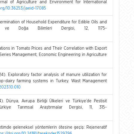
urnal of Agriculture and Environment for International
.org/10.36253/jaeid-17085
ermination of Household Expenditure for Edible Oils and
ve Doğa Bilimleri Dergisi, 12, 1175-
tions in Tomato Prices and Their Correlation with Export
s Series Management, Economic Engineering in Agriculture
. Exploratory factor analysis of manure utilization for
rop-dairy farming systems in Turkey. Wast Management
.2023.10.010
 Dünya, Avrupa Birliği Ülkeleri ve Türkiye’de Pestisit
rkiye Tarımsal Araştırmalar Dergisi, 11, 315-
timde geleneksel yöntemlerin ötesine geçiş: Rejeneratif
tps://doi.org/10.24181/tarekoder.1529796