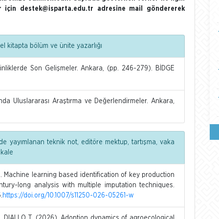
ler için destek@isparta.edu.tr adresine mail göndererek
l kitapta bölüm ve ünite yazarlığı
inliklerde Son Gelişmeler. Ankara, (pp. 246-279). BİDGE
nda Uluslararası Araştırma ve Değerlendirmeler. Ankara,
de yayımlanan teknik not, editöre mektup, tartışma, vaka
akale
Machine learning based identification of key production
ntury-long analysis with multiple imputation techniques.
.
https://doi.org/10.1007/s11250-026-05261-w
, DIALLO T. (2026). Adoption dynamics of agroecological