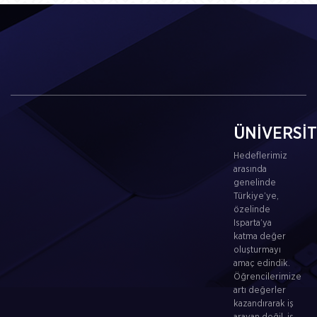
ÜNİVERSİ
Hedeflerimiz
arasında
genelinde
Türkiye’ye,
özelinde
Isparta’ya
katma değer
oluşturmayı
amaç edindik.
Öğrencilerimize
artı değerler
kazandırarak iş