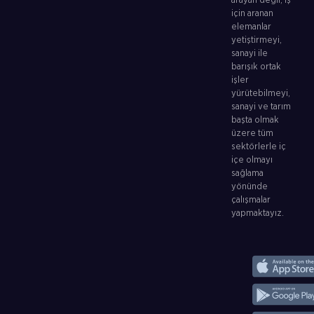
arayan değil, iş
için aranan
elemanlar
yetiştirmeyi,
sanayi ile
barışık ortak
işler
yürütebilmeyi,
sanayi ve tarım
başta olmak
üzere tüm
sektörlerle iç
içe olmayı
sağlama
yönünde
çalışmalar
yapmaktayız.