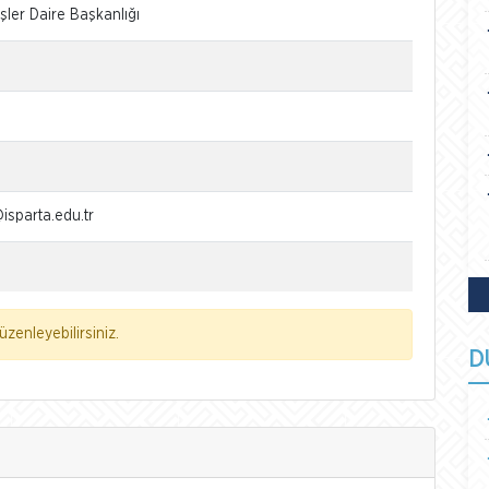
İşler Daire Başkanlığı
isparta.edu.tr
zenleyebilirsiniz.
D