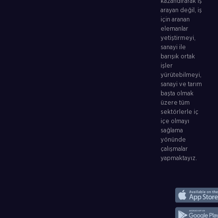
kazandırarak iş
arayan değil, iş
için aranan
elemanlar
yetiştirmeyi,
sanayi ile
barışık ortak
işler
yürütebilmeyi,
sanayi ve tarım
başta olmak
üzere tüm
sektörlerle iç
içe olmayı
sağlama
yönünde
çalışmalar
yapmaktayız.