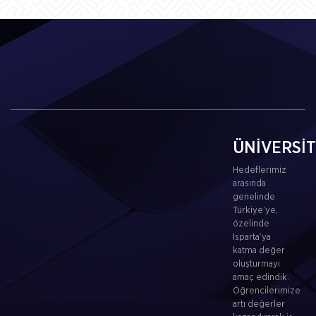
ÜNİVERSİ
Hedeflerimiz
arasında
genelinde
Türkiye’ye,
özelinde
Isparta’ya
katma değer
oluşturmayı
amaç edindik.
Öğrencilerimize
artı değerler