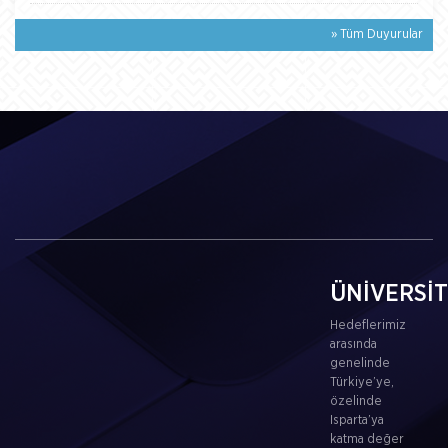
» Tüm Duyurular
ÜNİVERSİ
Hedeflerimiz
arasında
genelinde
Türkiye’ye,
özelinde
Isparta’ya
katma değer