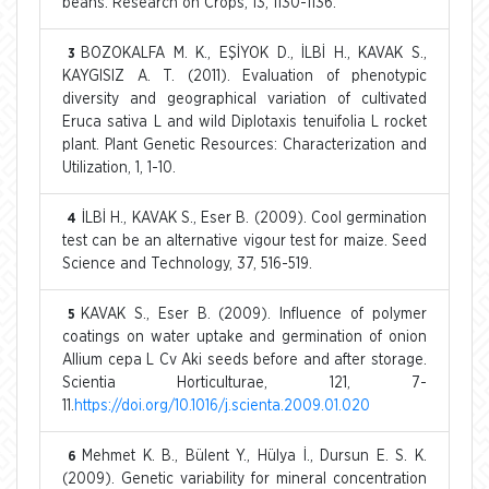
beans. Research on Crops, 13, 1130-1136.
BOZOKALFA M. K., EŞİYOK D., İLBİ H., KAVAK S.,
3
KAYGISIZ A. T. (2011). Evaluation of phenotypic
diversity and geographical variation of cultivated
Eruca sativa L and wild Diplotaxis tenuifolia L rocket
plant. Plant Genetic Resources: Characterization and
Utilization, 1, 1-10.
İLBİ H., KAVAK S., Eser B. (2009). Cool germination
4
test can be an alternative vigour test for maize. Seed
Science and Technology, 37, 516-519.
KAVAK S., Eser B. (2009). Influence of polymer
5
coatings on water uptake and germination of onion
Allium cepa L Cv Aki seeds before and after storage.
Scientia Horticulturae, 121, 7-
11.
https://doi.org/10.1016/j.scienta.2009.01.020
Mehmet K. B., Bülent Y., Hülya İ., Dursun E. S. K.
6
(2009). Genetic variability for mineral concentration