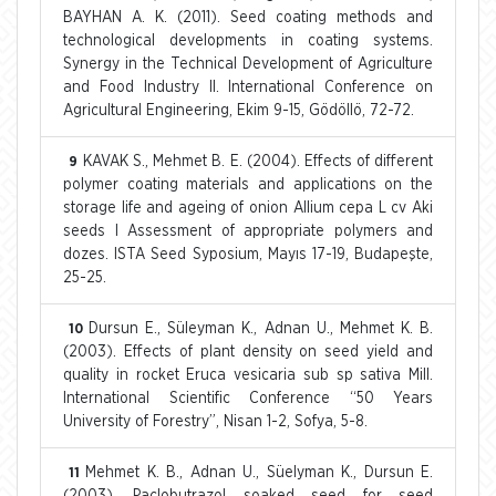
BAYHAN A. K. (2011). Seed coating methods and
technological developments in coating systems.
Synergy in the Technical Development of Agriculture
and Food Industry II. International Conference on
Agricultural Engineering, Ekim 9-15, Gödöllö, 72-72.
KAVAK S., Mehmet B. E. (2004). Effects of different
9
polymer coating materials and applications on the
storage life and ageing of onion Allium cepa L cv Aki
seeds I Assessment of appropriate polymers and
dozes. ISTA Seed Syposium, Mayıs 17-19, Budapeşte,
25-25.
Dursun E., Süleyman K., Adnan U., Mehmet K. B.
10
(2003). Effects of plant density on seed yield and
quality in rocket Eruca vesicaria sub sp sativa Mill.
International Scientific Conference “50 Years
University of Forestry”, Nisan 1-2, Sofya, 5-8.
Mehmet K. B., Adnan U., Süelyman K., Dursun E.
11