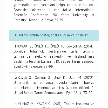
(2003). Paclobutrazol soaked seed for seed
germination and transplant height control in broccoli
Brasssica olerecea L var italica. International
Scientific Conference “50 Years University of
Forestry”, Nisan 1-2, Sofya, 55-59.
Ulusal toplantıda poster, sözlü sunum ve gösterim
KAVAK S., ÜNLÜ H., ÜNLÜ H., Gökçöl A. (2014).
1
Börülce tohumluk partilerinde tarla çıkışının
tahmininde elektriki iletkenlik ve hızlandırılmış
yaşlanma testinin kullanımı. 10. Sebze Tarımı Sempoz,
Eylül 2-4, Tekirdağ, 99-99.
Kavak S., Coşkun S., Üner K., Uzun M. (2012).
2
Ultrasonik su banyosu uygulamalarinin bamya
tohumlarinda çimlenme ve çikiş üzerine etkileri. 9.
Ulusal Sebze Tarımı Sempozyumu, Eylül 12-14, 73-80.
YILMAZ M., KAVAK S. (2011). Tohum kaplama ve
3