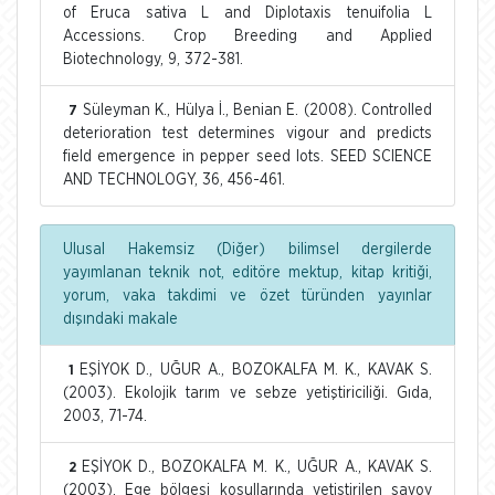
of Eruca sativa L and Diplotaxis tenuifolia L
Accessions. Crop Breeding and Applied
Biotechnology, 9, 372-381.
Süleyman K., Hülya İ., Benian E. (2008). Controlled
7
deterioration test determines vigour and predicts
field emergence in pepper seed lots. SEED SCIENCE
AND TECHNOLOGY, 36, 456-461.
Ulusal Hakemsiz (Diğer) bilimsel dergilerde
yayımlanan teknik not, editöre mektup, kitap kritiği,
yorum, vaka takdimi ve özet türünden yayınlar
dışındaki makale
EŞİYOK D., UĞUR A., BOZOKALFA M. K., KAVAK S.
1
(2003). Ekolojik tarım ve sebze yetiştiriciliği. Gıda,
2003, 71-74.
EŞİYOK D., BOZOKALFA M. K., UĞUR A., KAVAK S.
2
(2003). Ege bölgesi koşullarında yetiştirilen savoy