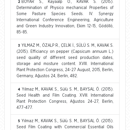
BOYAR S., Kayaalp Ö., KAVAK S. (2015).
2
Determination of Physico mechanical Properties of
Some Pasture Species Seeds. IV. Synergy
International Conference Engineering, Agriculture
and Green Industry Innovation, Ekim 12-15, Gödöllö,
85-85.
YILMAZ M., ÖZALP R., ÇELİK İ., SÜLÜ S. M., KAVAK S.
3
(2015). Efficiancy on pepper (Capsicum annuum L.)
seed quality of different seed production dates,
storage and mosture content. XVIII. International
Plant Protection Congress, 24-27 August, 2015, Berlin,
Germany, Ağustos 24, Berlin, 482.
Yılmaz M., KAVAK S., Sülü S. M., BAYSAL Ö. (2015).
4
Seed Health and Film Coating. XVIII. International
Plant Protection Congress, Ağustos 24-27, Berlin,
477-477.
Yılmaz M., KAVAK S., Sülü S. M., BAYSAL Ö. (2015).
5
Seed Film Coating with Commercial Essential Oils