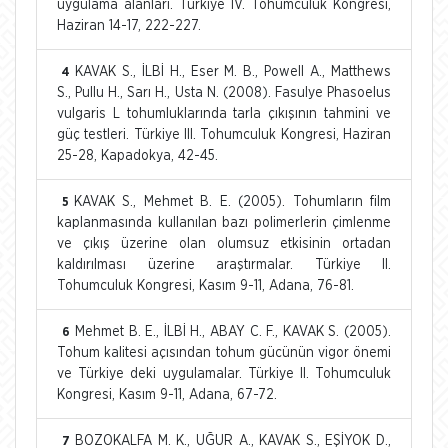
uygulama alanları. Türkiye IV. Tohumculuk Kongresi,
Haziran 14-17, 222-227.
KAVAK S., İLBİ H., Eser M. B., Powell A., Matthews
4
S., Pullu H., Sarı H., Usta N. (2008). Fasulye Phasoelus
vulgaris L tohumluklarında tarla çıkışının tahmini ve
güç testleri. Türkiye III. Tohumculuk Kongresi, Haziran
25-28, Kapadokya, 42-45.
KAVAK S., Mehmet B. E. (2005). Tohumların film
5
kaplanmasında kullanılan bazı polimerlerin çimlenme
ve çıkış üzerine olan olumsuz etkisinin ortadan
kaldırılması üzerine araştırmalar. Türkiye II.
Tohumculuk Kongresi, Kasım 9-11, Adana, 76-81.
Mehmet B. E., İLBİ H., ABAY C. F., KAVAK S. (2005).
6
Tohum kalitesi açısından tohum gücünün vigor önemi
ve Türkiye deki uygulamalar. Türkiye II. Tohumculuk
Kongresi, Kasım 9-11, Adana, 67-72.
BOZOKALFA M. K., UĞUR A., KAVAK S., EŞİYOK D.,
7