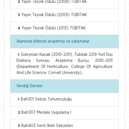
Yayın Teşvik Ödülü (2008) TÜBİTAK
2
Yayın Teşvik Ödülü (2009) TÜBİTAK
3
Yayın Teşvik Ödülü (2013) TÜBİTAK
4
Alanında bilimsel araştırma ve çalışmalar
Süleyman Kavak (2010-2011) ,Tübitak 2219 Yurt Dışı
1
Doktora Sonrası Araştırma Bursu, 2010-2011
(Department Of Horticulture, College Of Agriculture
And Life Science, Cornell University).,
Verdiği Dersler
Bah301 Sebze Tohumculuğu
1
Bah307 Mesleki Uygulama I
2
Bah403 Serin İklim Sebzeleri
3