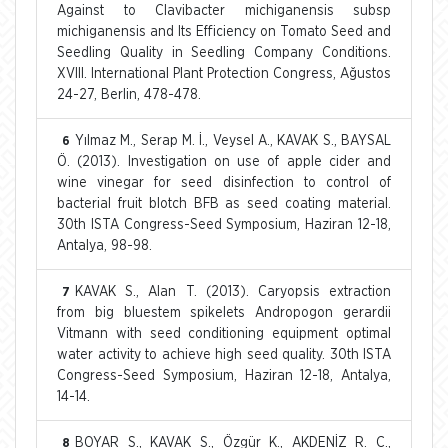
Against to Clavibacter michiganensis subsp
michiganensis and Its Efficiency on Tomato Seed and
Seedling Quality in Seedling Company Conditions.
XVIII. International Plant Protection Congress, Ağustos
24-27, Berlin, 478-478.
Yılmaz M., Serap M. İ., Veysel A., KAVAK S., BAYSAL
6
Ö. (2013). Investigation on use of apple cider and
wine vinegar for seed disinfection to control of
bacterial fruit blotch BFB as seed coating material.
30th ISTA Congress-Seed Symposium, Haziran 12-18,
Antalya, 98-98.
KAVAK S., Alan T. (2013). Caryopsis extraction
7
from big bluestem spikelets Andropogon gerardii
Vitmann with seed conditioning equipment optimal
water activity to achieve high seed quality. 30th ISTA
Congress-Seed Symposium, Haziran 12-18, Antalya,
14-14.
BOYAR S., KAVAK S., Özgür K., AKDENİZ R. C.,
8