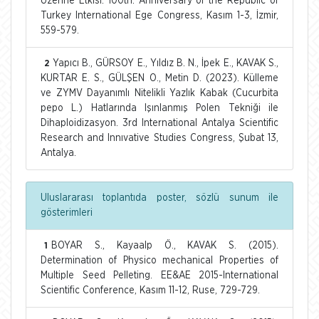
Üzerine Etkisi. 100th. Anniversary of the Republic of
Turkey International Ege Congress, Kasım 1-3, İzmir,
559-579.
Yapıcı B., GÜRSOY E., Yıldız B. N., İpek E., KAVAK S.,
2
KURTAR E. S., GÜLŞEN O., Metin D. (2023). Külleme
ve ZYMV Dayanımlı Nitelikli Yazlık Kabak (Cucurbita
pepo L.) Hatlarında Işınlanmış Polen Tekniği ile
Dihaploidizasyon. 3rd International Antalya Scientific
Research and Innıvative Studies Congress, Şubat 13,
Antalya.
Uluslararası toplantıda poster, sözlü sunum ile
gösterimleri
BOYAR S., Kayaalp Ö., KAVAK S. (2015).
1
Determination of Physico mechanical Properties of
Multiple Seed Pelleting. EE&AE 2015-International
Scientific Conference, Kasım 11-12, Ruse, 729-729.