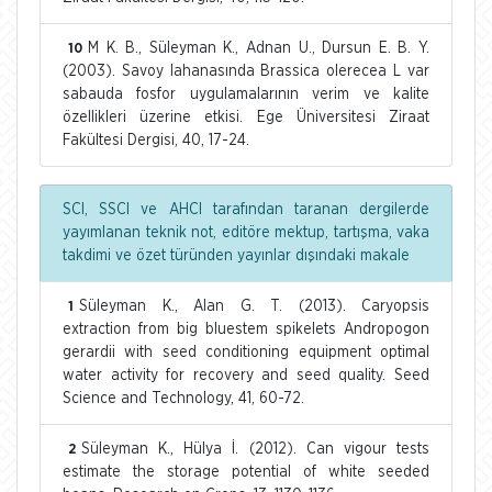
M K. B., Süleyman K., Adnan U., Dursun E. B. Y.
10
(2003). Savoy lahanasında Brassica olerecea L var
sabauda fosfor uygulamalarının verim ve kalite
özellikleri üzerine etkisi. Ege Üniversitesi Ziraat
Fakültesi Dergisi, 40, 17-24.
SCI, SSCI ve AHCI tarafından taranan dergilerde
yayımlanan teknik not, editöre mektup, tartışma, vaka
takdimi ve özet türünden yayınlar dışındaki makale
Süleyman K., Alan G. T. (2013). Caryopsis
1
extraction from big bluestem spikelets Andropogon
gerardii with seed conditioning equipment optimal
water activity for recovery and seed quality. Seed
Science and Technology, 41, 60-72.
Süleyman K., Hülya İ. (2012). Can vigour tests
2
estimate the storage potential of white seeded