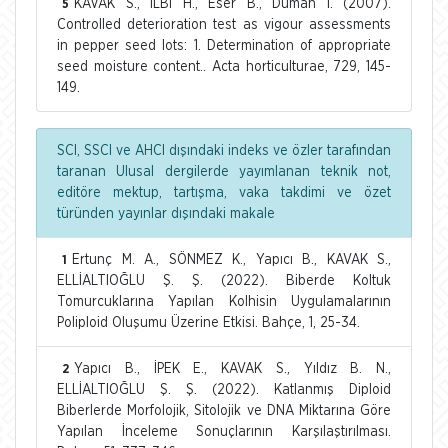
KAVAK S., İLBİ H., Eser B., Duman İ. (2007).
5
Controlled deterioration test as vigour assessments
in pepper seed lots: 1. Determination of appropriate
seed moisture content.. Acta horticulturae, 729, 145-
149.
SCI, SSCI ve AHCI dışındaki indeks ve özler tarafından
taranan Ulusal dergilerde yayımlanan teknik not,
editöre mektup, tartışma, vaka takdimi ve özet
türünden yayınlar dışındaki makale
Ertunç M. A., SÖNMEZ K., Yapıcı B., KAVAK S.,
1
ELLİALTIOĞLU Ş. Ş. (2022). Biberde Koltuk
Tomurcuklarına Yapılan Kolhisin Uygulamalarının
Poliploid Oluşumu Üzerine Etkisi. Bahçe, 1, 25-34.
Yapıcı B., İPEK E., KAVAK S., Yıldız B. N.,
2
ELLİALTIOĞLU Ş. Ş. (2022). Katlanmış Diploid
Biberlerde Morfolojik, Sitolojik ve DNA Miktarına Göre
Yapılan İnceleme Sonuçlarının Karşılaştırılması.