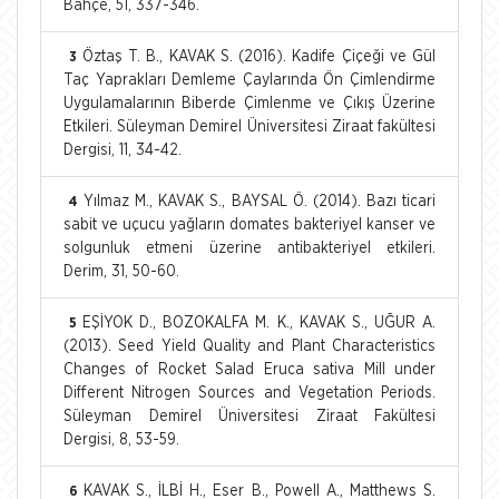
Bahçe, 51, 337-346.
Öztaş T. B., KAVAK S. (2016). Kadife Çiçeği ve Gül
3
Taç Yaprakları Demleme Çaylarında Ön Çimlendirme
Uygulamalarının Biberde Çimlenme ve Çıkış Üzerine
Etkileri. Süleyman Demirel Üniversitesi Ziraat fakültesi
Dergisi, 11, 34-42.
Yılmaz M., KAVAK S., BAYSAL Ö. (2014). Bazı ticari
4
sabit ve uçucu yağların domates bakteriyel kanser ve
solgunluk etmeni üzerine antibakteriyel etkileri.
Derim, 31, 50-60.
EŞİYOK D., BOZOKALFA M. K., KAVAK S., UĞUR A.
5
(2013). Seed Yield Quality and Plant Characteristics
Changes of Rocket Salad Eruca sativa Mill under
Different Nitrogen Sources and Vegetation Periods.
Süleyman Demirel Üniversitesi Ziraat Fakültesi
Dergisi, 8, 53-59.
KAVAK S., İLBİ H., Eser B., Powell A., Matthews S.
6