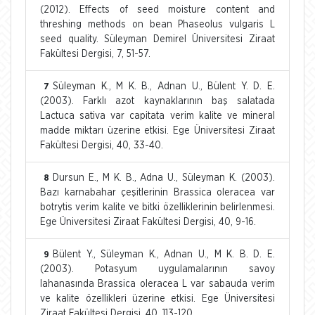
(2012). Effects of seed moisture content and
threshing methods on bean Phaseolus vulgaris L
seed quality. Süleyman Demirel Üniversitesi Ziraat
Fakültesi Dergisi, 7, 51-57.
Süleyman K., M K. B., Adnan U., Bülent Y. D. E.
7
(2003). Farklı azot kaynaklarının baş salatada
Lactuca sativa var capitata verim kalite ve mineral
madde miktarı üzerine etkisi. Ege Üniversitesi Ziraat
Fakültesi Dergisi, 40, 33-40.
Dursun E., M K. B., Adna U., Süleyman K. (2003).
8
Bazı karnabahar çeşitlerinin Brassica oleracea var
botrytis verim kalite ve bitki özelliklerinin belirlenmesi.
Ege Üniversitesi Ziraat Fakültesi Dergisi, 40, 9-16.
Bülent Y., Süleyman K., Adnan U., M K. B. D. E.
9
(2003). Potasyum uygulamalarının savoy
lahanasında Brassica oleracea L var sabauda verim
ve kalite özellikleri üzerine etkisi. Ege Üniversitesi
Ziraat Fakültesi Dergisi, 40, 113-120.