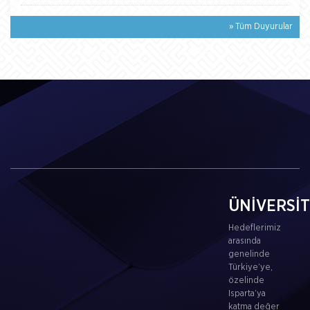
» Tüm Duyurular
ÜNİVERSİ
Hedeflerimiz
arasında
genelinde
Türkiye’ye,
özelinde
Isparta’ya
katma değer