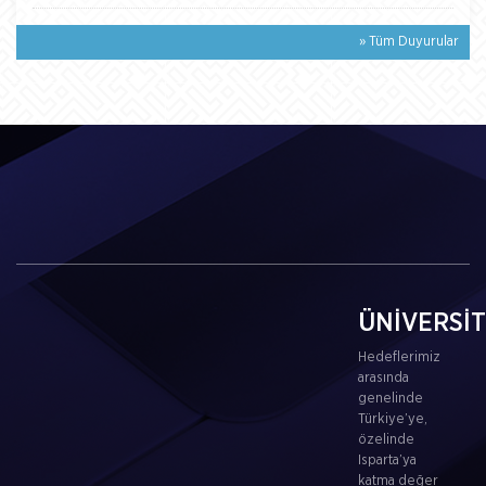
» Tüm Duyurular
ÜNİVERSİ
Hedeflerimiz
arasında
genelinde
Türkiye’ye,
özelinde
Isparta’ya
katma değer